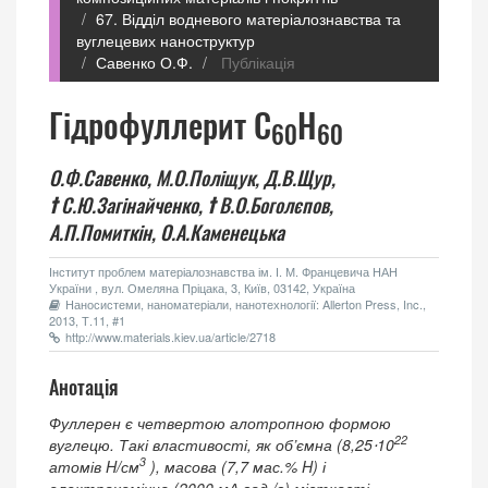
67. Відділ водневого матеріалознавства та
вуглецевих наноструктур
Савенко О.Ф.
Публікація
Гідрофуллерит С
Н
60
60
О.Ф.Савенко,
М.О.Поліщук,
Д.В.Щур,
†
С.Ю.Загінайченко,
†
В.О.Боголєпов,
А.П.Помиткін,
О.А.Каменецька
Інститут проблем матеріалознавства ім. І. М. Францевича НАН
України , вул. Омеляна Пріцака, 3, Київ, 03142, Україна
Наносистеми, наноматеріали, нанотехнології: Allerton Press, Inc.,
2013, Т.11, #1
http://www.materials.kiev.ua/article/2718
Анотація
Фуллерен є четвертою алотропною формою
22
вуглецю. Такі властивості, як об’ємна (8,25⋅10
3
атомів H/см
), масова (7,7 мас.% H) і
електрохемічна (2000 мА⋅год./г) місткості