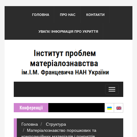
ГОЛОВНА
ПРО НАС
КОНТАКТИ
УВАГА! ІНФОРМАЦІЯ ПРО УКРИТТЯ
Toggle
navigation
Конференції
Головна
Структура
Матеріалознавство порошкових та
композиційних матеріалів і покриттів