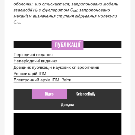
оболонки, що стискається; запропоновано модель
взаємодії H
з фуллеритом C
; запропоновано
2
60
механізм визначення ступеня гідрування молекули
С
.
60
ПУБЛІКАЦІЇ
Періодичні видання
Неперіодичні видання
Довідник публікацій наукових співробітників
Репозитарій ІПМ
Електронний архів ІПМ. Звіти
Відео
ScienceDaily
Довідка