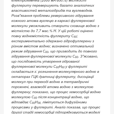
фуллериту перевершують багато аналогічних
властивостей металогідридів та вуглеводнів.
Розв"язання проблеми реверсивного гідрування
кожного атома вуглецю в каркасі фуллеренової
молекули уможливить створити сховище водню з
місткістю до 7,7 мас.% H. У цій роботі оцінено
повну воднемісткість фуллериту С
;
60
експериментально одержано гідрофуллерени з
різним вмістом водню; визначено оптимальний
режим гідрування С
, що призводить до повного
60
гідрування фуллеренової молекули С
. З"ясовано,
60
що послідовність утворення гідрованої
фуллеренової молекули С
Н
у фуллериті
60
60
складається з: розчинення молекулярного водню в
октапорах ГЦК-ґратниці фуллериту, дисоціації
молекул при переході водню в тетраедричні
порожнечі, взаємодії атома водню з молекулою
фуллерену; показано, що процес хемосорбції водню
молекулою С
після концентрації водню, що
60
відповідає С
Н
лімітується дифузійними
60
36,
процесами у фуллериті. Аналіз показав, що процес
другої стадії хемосорбції підпорядковується моделі