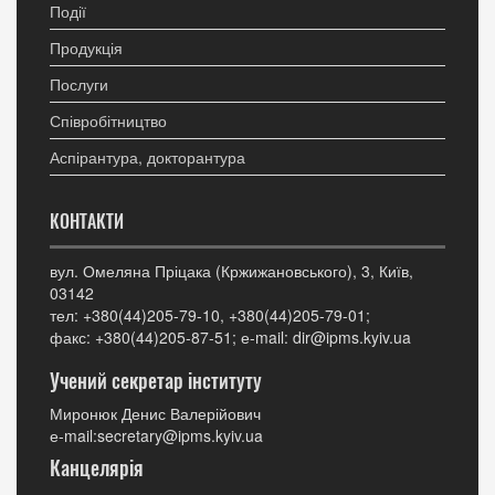
Події
Продукція
Послуги
Співробітництво
Аспірантура, докторантура
КОНТАКТИ
вул. Омеляна Пріцака (Кржижановського), 3, Київ,
03142
тел: +380(44)205-79-10, +380(44)205-79-01;
факс: +380(44)205-87-51; е-mail: dir@ipms.kyiv.ua
Учений секретар інституту
Миронюк Денис Валерійович
е-mail:secretary@ipms.kyiv.ua
Канцелярія