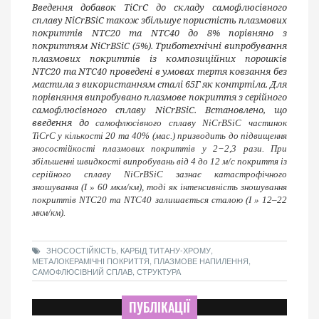
Введення добавок TiCrC до складу самофлюсівного
сплаву NiCrBSiC також збільшує пористість плазмових
покриттів NTC20 та NTC40 до 8% порівняно з
покриттям NiCrBSiC (5%). Триботехнічні випробування
плазмових покриттів із композиційних порошків
NTC
20 та
NTC
40 проведені в умовах тертя ковзання без
мастила з використанням сталі 65Г як контртіла. Для
порівняння випробувано плазмове покриття з серійного
самофлюсівного сплаву NiCrBSiC. Встановлено, що
введення до
самофлюсівного сплаву NiCrBSiC частинок
TiCrC у кількості 20 та 40% (мас.) призводить до підвищення
зносостійкості плазмових покриттів у 2−2,3 рази. При
збільшенні швидкості випробувань від 4 до 12 м/с покриття із
серійного сплаву NiCrBSiC зазнає катастрофічного
зношування (І
»
60 мкм/км), тоді як інтенсивність зношування
покриттів NTC20 та NTC40 залишається сталою (І
»
12–22
мкм/км).
ЗНОСОСТІЙКІСТЬ, КАРБІД ТИТАНУ-ХРОМУ,
МЕТАЛОКЕРАМІЧНІ ПОКРИТТЯ, ПЛАЗМОВЕ НАПИЛЕННЯ,
САМОФЛЮСІВНИЙ СПЛАВ, СТРУКТУРА
ПУБЛІКАЦІЇ