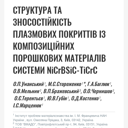
СТРУКТУРА ТА
ЗНОСОСТІЙКІСТЬ
ПЛАЗМОВИХ ПОКРИТТІВ ІЗ
КОМПОЗИЦІЙНИХ
ПОРОШКОВИХ МАТЕРІАЛІВ
СИСТЕМИ NiCrBSiC-TiCrC
О.П.Уманський
,
М.С.Стороженко
*,
Г.А.Баглюк
,
1
1
1
О.В.Мельник
,
В.П.Бражевський
,
О.О.Чернишов
,
2
3
3
О.Є.Терентьєв
,
Ю.В.Губін
,
О.Д.Костенко
,
1
1
1
І.С.Марценюк
1
1
Інститут проблем матеріалознавства ім. І. М. Францевича НАН
України , вул. Омеляна Пріцака, 3, Київ, 03142, Україна
2
ТОВ “ВІКАДО”, Повітрофлотський пр-т, 94, Київ, 03151, Україна
3