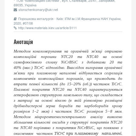
ТОВ “Композицiйнi системи”, вул. Сталеварiв, 25/41, Запорiжжя,
69035, Україна
storozhenkomary@ukr.net
Порошкова металургія - Київ: ІПМ ім.І.М.Францевича НАН України,
2020, #07/08
http://www.materials.kiev.ua/article/3111
Анотація
Методом конгломерування на органічній зв'язці отримано
композиційні порошки NTC20 та NTC40 на основі
самофлюсівного сплаву NiCrBSiC з добавками 20 та
40% (мас.) TiCrС відповідно. Внаслідок вигорання органічної
зв'язки при плазмовому напиленні відбувається сегрегація
компонентів композиційних порошків, що призводить до
втрати певної кількості (до 15–20% (об.)) частинок TiCrC.
Плазмові покриття NTC20 та NTC40 характеризуються
гетерофазною структурою ламельного типу, що складається
з матриці на основі нікелю (в якій рівномірно розміщені
дрібнодисперсні зерна боридів та карбоборидів хрому
розміром 1–2 мкм) і частинок TiCrC розміром 5−8 мкм.
Методом мікрорентгеноспектрального аналізу виявлено
збільшення кількості оксидів у структурі покриттів NTC20
та NTC40 порівняно з покриттям NiCrBSiC, що повязано з
TiCrC при плазмовому напиленні.
окисненням частинок