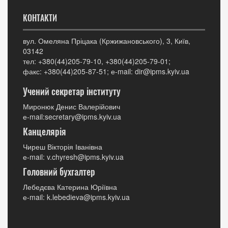
КОНТАКТИ
вул. Омеляна Пріцака (Кржижановського), 3, Київ,
03142
тел: +380(44)205-79-10, +380(44)205-79-01;
факс: +380(44)205-87-51; е-mail: dir@ipms.kyiv.ua
Учений секретар інституту
Миронюк Денис Валерійович
е-mail:secretary@ipms.kyiv.ua
Канцелярія
Чиреш Вікторія Іванівна
е-mail: v.chyresh@ipms.kyiv.ua
Головний бухгалтер
Лебедєва Катерина Юріївна
е-mail: k.lebedieva@ipms.kyiv.ua