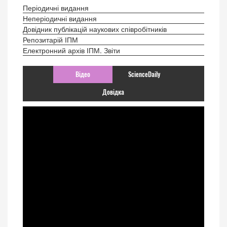
Періодичні видання
Неперіодичні видання
Довідник публікацій наукових співробітників
Репозитарій ІПМ
Електронний архів ІПМ. Звіти
Відео
ScienceDaily
Довідка