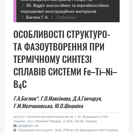
36. Відділ зносостійких та корозійностійких
порошкових конструкційних матеріалів
Баглюк Г.А.
Публікація
ОСОБЛИВОСТІ СТРУКТУРО-
ТА ФАЗОУТВОРЕННЯ ПРИ
ТЕРМІЧНОМУ СИНТЕЗІ
СПЛАВІВ СИСТЕМИ Fe–Ti–Ni–
B
C
4
Г.А.Баглюк*,
Г.О.Максімова,
Д.А.Гончарук,
Г.М.Молчановська,
Ю.О.Шишкіна
Інститут проблем матеріалознавства ім. І. М. Францевича НАН
України , вул. Омеляна Пріцака, 3, Київ, 03142, Україна
gbag@ukr.net
Порошкова металургія - Київ: ІПМ ім.І.М.Францевича НАН України,