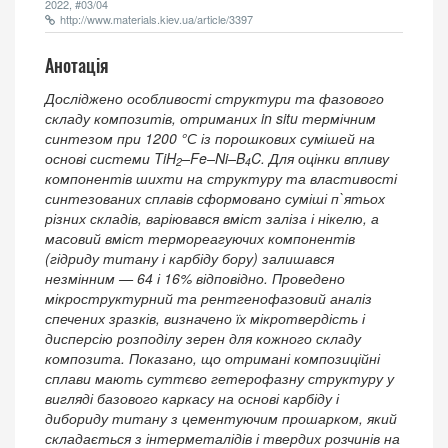
2022, #03/04
http://www.materials.kiev.ua/article/3397
Анотація
Досліджено особливості структури та фазового
складу композитів, отриманих in situ термічним
синтезом при 1200 °С із порошкових сумішей на
основі системи TiH
–Fe–Ni–B
C. Для оцінки впливу
2
4
компонентів шихти на структуру та властивості
синтезованих сплавів сформовано суміші п`ятьох
різних складів, варіювався вміст заліза і нікелю, а
масовий вміст термореагуючих компонентів
(гідриду титану і карбіду бору) залишався
незмінним — 64 і 16% відповідно. Проведено
мікроструктурний та рентгенофазовий аналіз
спечених зразків, визначено їх мікротвердість і
дисперсію розподілу зерен для кожного складу
композита. Показано, що отримані композиційні
сплави мають суттєво гетерофазну структуру у
вигляді базового каркасу на основі карбіду і
дибориду титану з цементуючим прошарком, який
складається з інтерметалідів і твердих розчинів на