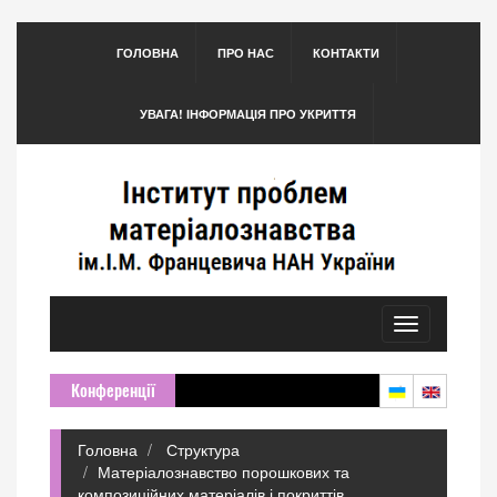
ГОЛОВНА
ПРО НАС
КОНТАКТИ
УВАГА! ІНФОРМАЦІЯ ПРО УКРИТТЯ
Toggle
navigation
Конференції
Головна
Структура
Матеріалознавство порошкових та
композиційних матеріалів і покриттів