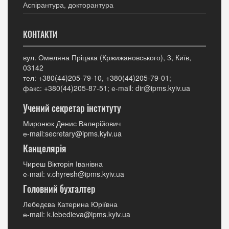
Аспірантура, докторантура
КОНТАКТИ
вул. Омеляна Пріцака (Кржижановського), 3, Київ,
03142
тел: +380(44)205-79-10, +380(44)205-79-01;
факс: +380(44)205-87-51; е-mail: dir@ipms.kyiv.ua
Учений секретар інституту
Миронюк Денис Валерійович
е-mail:secretary@ipms.kyiv.ua
Канцелярія
Чиреш Вікторія Іванівна
е-mail: v.chyresh@ipms.kyiv.ua
Головний бухгалтер
Лебедєва Катерина Юріївна
е-mail: k.lebedieva@ipms.kyiv.ua