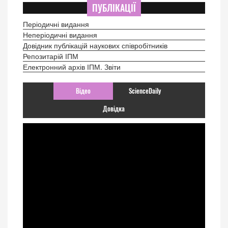
ПУБЛІКАЦІЇ
Періодичні видання
Неперіодичні видання
Довідник публікацій наукових співробітників
Репозитарій ІПМ
Електронний архів ІПМ. Звіти
Відео
ScienceDaily
Довідка