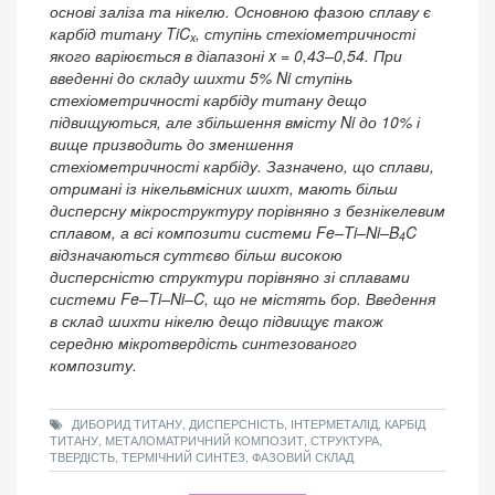
основі заліза та нікелю. Основною фазою сплаву є
карбід титану TiC
, ступінь стехіометричності
x
якого варіюється в діапазоні x = 0,43–0,54. При
введенні до складу шихти 5% Ni ступінь
стехіометричності карбіду титану дещо
підвищуються, але збільшення вмісту Ni до 10% і
вище призводить до зменшення
стехіометричності карбіду. Зазначено, що сплави,
отримані із нікельвмісних шихт, мають більш
дисперсну мікроструктуру порівняно з безнікелевим
сплавом, а всі композити системи Fe–Ti–Ni–B
C
4
відзначаються суттєво більш високою
дисперсністю структури порівняно зі сплавами
системи Fe–Ti–Ni–C, що не містять бор. Введення
в склад шихти нікелю дещо підвищує також
середню мікротвердість синтезованого
композиту.
ДИБОРИД ТИТАНУ, ДИСПЕРСНІСТЬ, ІНТЕРМЕТАЛІД, КАРБІД
ТИТАНУ, МЕТАЛОМАТРИЧНИЙ КОМПОЗИТ, СТРУКТУРА,
ТВЕРДІСТЬ, ТЕРМІЧНИЙ СИНТЕЗ, ФАЗОВИЙ СКЛАД