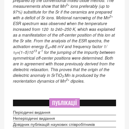
prepared by the conventional mixed oxide method. The
2+
measurements show that Mn
ions preferably (up to
97%) substitute for the Sr if the ceramics are prepared
2+
with a deficit of Sr ions. Motional narrowing of the Mn
ESR spectrum was observed when the temperature
increased from 120 to 240–250 K, which was explained
as a manifestation of the off-center position of this ion at
the Sr site. From the analysis of the ESR spectra, the
activation energy
E
=86 mV and frequency factor 1
/
a
13
-1
τ
≈(1–5)10
s
for the jumping of the impurity between
0
symmetrical off-center positions were determined. Both
are in agreement with those previously derived from the
dielectric relaxation. This proves that the origin of the
dielectric anomaly in SrTiO
:Mn is produced by the
3
2+
reorientation dynamics of Mn
dipoles.
ПУБЛІКАЦІЇ
Періодичні видання
Неперіодичні видання
Довідник публікацій наукових співробітників