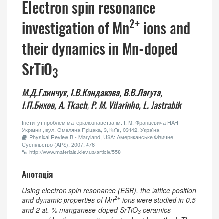
Electron spin resonance
2+
investigation of Mn
ions and
their dynamics in Mn-doped
SrTiO
3
М.Д.Глинчук,
І.В.Кондакова,
В.В.Лагута,
І.П.Биков,
A. Tkach,
P. M. Vilarinho,
L. Jastrabik
Інститут проблем матеріалознавства ім. І. М. Францевича НАН
України , вул. Омеляна Пріцака, 3, Київ, 03142, Україна
Physical Review B - Maryland, USA: Американське Фізичне
Суспільство (APS), 2007, #76
http://www.materials.kiev.ua/article/558
Анотація
Using electron spin resonance (ESR), the lattice position
2+
and dynamic properties of Mn
ions were studied in 0.5
and 2 at. % manganese-doped SrTiO
ceramics
3