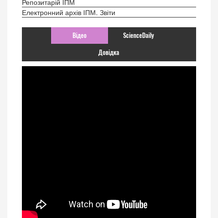
Репозитарій ІПМ
Електронний архів ІПМ. Звіти
Відео
ScienceDaily
Довідка