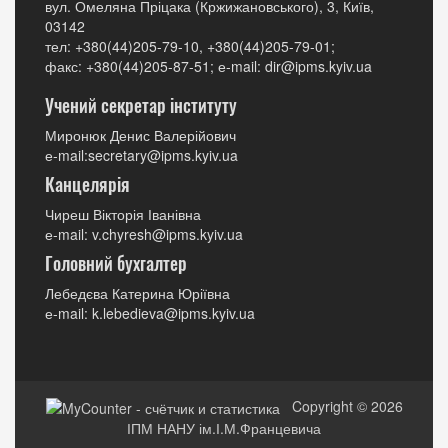
вул. Омеляна Пріцака (Кржижановського), 3, Київ,
03142
тел: +380(44)205-79-10, +380(44)205-79-01;
факс: +380(44)205-87-51; е-mail: dir@ipms.kyiv.ua
Учений секретар інституту
Миронюк Денис Валерійович
е-mail:secretary@ipms.kyiv.ua
Канцелярія
Чиреш Вікторія Іванівна
е-mail: v.chyresh@ipms.kyiv.ua
Головний бухгалтер
Лебедєва Катерина Юріївна
е-mail: k.lebedieva@ipms.kyiv.ua
Copyright © 2026
ІПМ НАНУ ім.І.М.Францевича