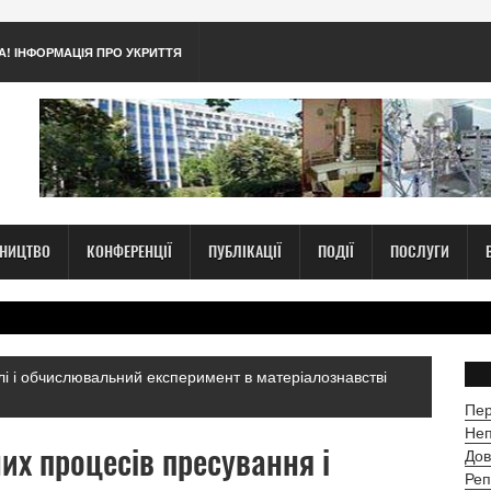
А! ІНФОРМАЦІЯ ПРО УКРИТТЯ
ТНИЦТВО
КОНФЕРЕНЦІЇ
ПУБЛІКАЦІЇ
ПОДІЇ
ПОСЛУГИ
і і обчислювальний експеримент в матеріалознавстві
Пер
Неп
х процесів пресування і
Дов
Реп