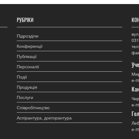
РУБРІКИ
КО
вул
Підрозділи
031
Конференції
тел
фак
Публікації
Уче
Персоналії
Мир
Події
е-m
Продукція
Ка
Послуги
Чир
е-m
Співробітництво
Гол
Аспірантура, докторантура
Леб
е-m