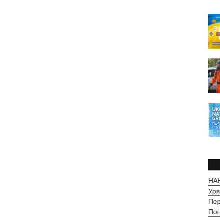
НАН
Уря
Пер
Пог