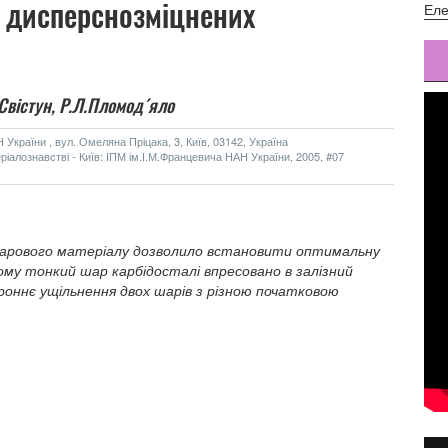
 дисперснозміцнених
Еле
.Свістун,
Р.Л.Пломод´яло
України , вул. Омеляна Пріцака, 3, Київ, 03142, Україна
алознавстві - Київ: ІПМ ім.І.М.Францевича НАН України, 2005, #07
арового матеріалу дозволило встановити оптимальну
ому тонкий шар карбідосталі впресовано в залізний
роннє ущільнення двох шарів з різною початковою