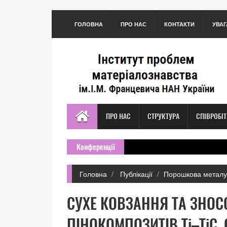
ГОЛОВНА
ПРО НАС
КОНТАКТИ
УВАГ
ПРО НАС
СТРУКТУРА
СПІВРОБІ
Конференції
Головна
Публікації
Порошкова металу
СУХЕ КОВЗАННЯ ТА ЗНОС
ПІНОКОМПОЗИТІВ Ti–TiC