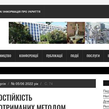
А! ІНФОРМАЦІЯ ПРО УКРИТТЯ
ТНИЦТВО
КОНФЕРЕНЦІЇ
ПУБЛІКАЦІЇ
ПОДІЇ
ПОСЛУГИ
ргія
№ 05/06 2022 рік
C. 74
Пер
ОСТІЙКІСТЬ
Неп
Дов
, ОТРИМАНИХ МЕТОДОМ
Реп