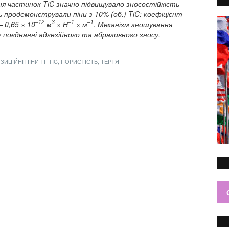
ня частинок TiC значно підвищувало зносостійкість
продемонстрували піни з 10% (об.) TiC: коефіцієнт
–12
3
–1
–1
 0,65 × 10
м
× Н
× м
. Механізм зношування
у поєднанні адгезійного та абразивного зносу.
ЦІЙНІ ПІНИ TI–TIC, ПОРИСТІСТЬ, ТЕРТЯ