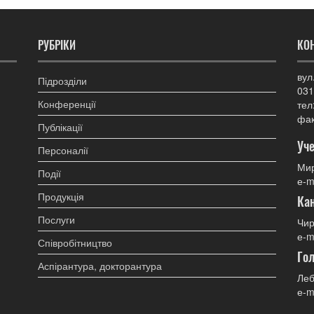
РУБРІКИ
КО
вул
Підрозділи
031
Конференції
тел
фак
Публікації
Уче
Персоналії
Мир
Події
е-m
Продукція
Ка
Послуги
Чир
е-m
Співробітництво
Гол
Аспірантура, докторантура
Леб
е-m