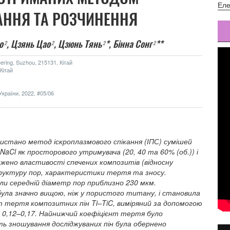
Еле
АННЯ ТА РОЗЧИНЕННЯ
о
,
Цзянь Цао
,
Цзюнь Тянь
*,
Бінна Сонг
**
2
,2
2
2
eering, Suzhou, 215131, Кітай
Кітай
країни, 2022, #05/06
истано метод іскроплазмового спікання (ІПС) сумішей
з NaCl як просторового утримувача (20, 40 та 60% (об.)) і
жено властивості спечених композитів (відносну
труктуру пор, характеристики тертя та зносу.
мали середній діаметр пор приблизно 230 мкм.
була значно вищою, ніж у пористого титану, і становила
нт тертя композитних пін Ti–TiC, виміряний за допомогою
0,12–0,17. Найнижчий коефіцієнт тертя було
сть зношування досліджуваних пін була обернено