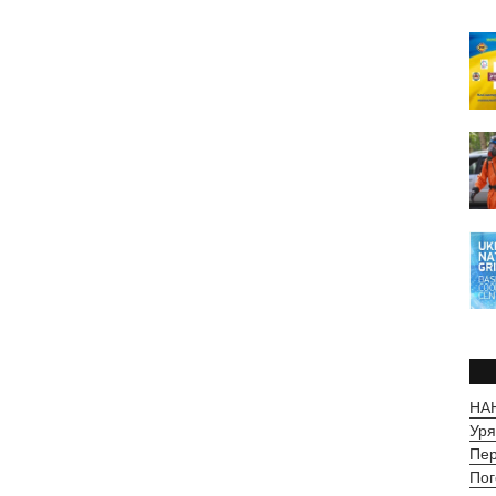
НАН
Уря
Пер
Пог