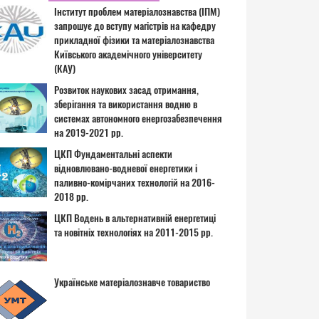
Інститут проблем матеріалознавства (ІПМ)
запрошує до вступу магістрів на кафедру
прикладної фізики та матеріалознавства
Київського академічного університету
(КАУ)
Розвиток наукових засад отримання,
зберігання та використання водню в
системах автономного енергозабезпечення
на 2019-2021 рр.
ЦКП Фундаментальні аспекти
відновлювано-водневої енергетики і
паливно-комірчаних технологій на 2016-
2018 рр.
ЦКП Водень в альтернативній енергетиці
та новітніх технологіях на 2011-2015 рр.
Українське матеріалознавче товариство