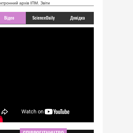
ктронний архів ІПМ. Звіти
Відео
ScienceDaily
Довідка