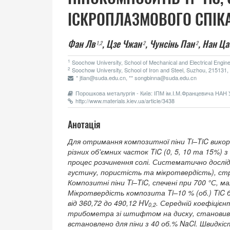
ІСКРОПЛАЗМОВОГО СПІК
Фан Лв
,
Цзе Чжан
,
Чунсінь Пан
,
Нан Ца
1
,2
2
2
1
Soochow University, School of Mechanical and Electrical Engin
2
Soochow University, School of Iron and Steel, Suzhou, 215131, 
* jtian@suda.edu.cn, ** songbinna@suda.edu.cn
Порошкова металургія - Київ: ІПМ ім.І.М.Францевича НАН У
http://www.materials.kiev.ua/article/3438
Анотація
Для отримання композитної піни Ti–TiC викор
різних об'ємних часток TiC (0, 5, 10 та 15%) 
процес розчинення солі. Систематично дослід
густину, пористість та мікротвердість), с
Композитні піни Ti–TiC, спечені при 700 °С, 
Мікротвердість композита Ti–10 % (об.) TiC 
від 360,72 до 490,12 HV
. Середній коефіціє
0,2
трибометра зі штифтом на диску, становив 
встановлено для піни з 40 об.% NaCl. Швидкі