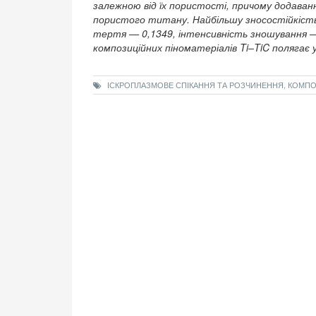
залежною від їх пористості, причому додаван
пористого титану. Найбільшу зносостійкість 
тертя — 0,1349, інтенсивність зношування —
композиційних піноматеріалів Ti–TiC полягає 
ІСКРОПЛАЗМОВЕ СПІКАННЯ ТА РОЗЧИНЕННЯ, КОМПОЗИ