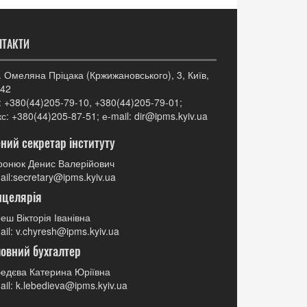
НТАКТИ
. Омеляна Пріцака (Кржижановського), 3, Київ,
42
: +380(44)205-79-10, +380(44)205-79-01;
с: +380(44)205-87-51; е-mail: dir@ipms.kyiv.ua
ний секретар інституту
онюк Денис Валерійович
ail:secretary@ipms.kyiv.ua
нцелярія
еш Вікторія Іванівна
ail: v.chyresh@ipms.kyiv.ua
овний бухгалтер
едєва Катерина Юріївна
ail: k.lebedieva@ipms.kyiv.ua