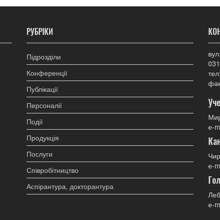
РУБРІКИ
КО
вул
Підрозділи
031
Конференції
тел
фак
Публікації
Уче
Персоналії
Мир
Події
е-m
Продукція
Ка
Послуги
Чир
е-m
Співробітництво
Гол
Аспірантура, докторантура
Леб
е-m