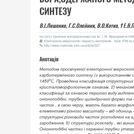
СИНТЕЗУ
В.І.Ляшенко,
Г.С.Олєйник,
В.О.Котко,
†
Е.В.
Інститут проблем матеріалознавства ім. І. М. Францевича НАН 
Електронна мікроскопія і міцність матеріалів - Київ: ІПМ і
http://www.materials.kiev.ua/article/327
Анотація
Методом просвічуючої електронної мікроскопі
карботермічного синтезу (з використанням сах
о
1450
С. Проведена класифікація структурних
кристаломорфологічним ознакам, 2) механіз
класифікації за ознакою першого виду виділе
оніоноподібні, трубки циліндричної форми та
часток , в свою чергу, мають багато морфоло
елементами різного масштабу – від одиниць д
структурні різновиди часток розподілені на а
зародження, б) структури розкладу , які вини
Оніоноподібні частки і огранені трубки утв
о