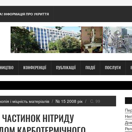
А! ІНФОРМАЦІЯ ПРО УКРИТТЯ
ТНИЦТВО
КОНФЕРЕНЦІЇ
ПУБЛІКАЦІЇ
ПОДІЇ
ПОСЛУГИ
опія і міцність матеріалів
№ 15 2008 рік
C. 99
Пер
 ЧАСТИНОК НІТРИДУ
Неп
Дов
ДОМ КАРБОТЕРМІЧНОГО
Реп