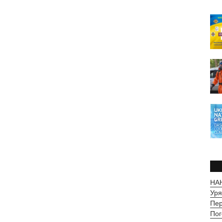
НАН
Уря
Пер
Пог