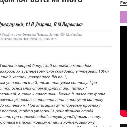
Еле
Прилуцький,
†
І.В.Уварова,
В.М.Верещака
України , вул. Омеляна Пріцака, 3, Київ, 03142, Україна
м.І.М.Францевича НАН України, 2008, #15
ї вивчено нітрид бору, який одержано методом
арози як вуглецевовмісної складової) в інтервалі 1000-
 типів часток утвореного BN по 1)
мам утворення та 3) температурам синтезу. При
но три основаних структурних типи часток :
 огранені, а також пластинки. Кожна із названих форм
гічних різновидів і представлена в продукті синтезу
о сотень нм. При класифікації по другому признаку
) ростові, тобто утворені з реналізацією стадії
кають при переході одної структурної форми в іншу.
орюються на початковому етапі в конденсованому