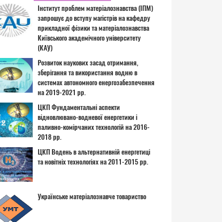
Інститут проблем матеріалознавства (ІПМ)
запрошує до вступу магістрів на кафедру
прикладної фізики та матеріалознавства
Київського академічного університету
(КАУ)
Розвиток наукових засад отримання,
зберігання та використання водню в
системах автономного енергозабезпечення
на 2019-2021 рр.
ЦКП Фундаментальні аспекти
відновлювано-водневої енергетики і
паливно-комірчаних технологій на 2016-
2018 рр.
ЦКП Водень в альтернативній енергетиці
та новітніх технологіях на 2011-2015 рр.
Українське матеріалознавче товариство