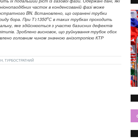
ть їх подальший ріст із газової фази. Одержані дані, які
ніонопаодібних часток в конденсованій фазі може
бостратного BN. Встановлено, що огранені трубки
о
риду бора. При Т≥1350
С в таких трубках проходить
альну, яке здійснюється з участю базисних дефектів
типів. Зроблено висновок, що руйнування трубок обох
влено головним чином значною анізотропією КТР
ОН, ТУРБОСТРАТНИЙ