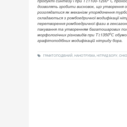
продукті синтезу і при Т≥1100-1200
С проходи
дозволять зробити висновок, що утворення о
розглядатися як механізм упорядочення тур
складаються з ромбоедричної модифікації ніт
перетворення ромбоедричної фази в гексагон
пакування та утворенням багатошарових полі
о
морфологічних різновидів при Т≥1350
С обумо
графітоподібних модифікацій нітриду бора.
ГРАФІТОПОДІБНИЙ, НАНОТРУБКА, НІТРИД БОРУ, ОНІ