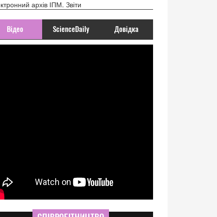
ктронний архів ІПМ. Звіти
Відео
ScienceDaily
Довідка