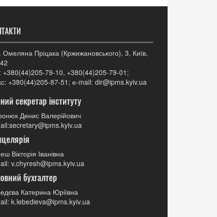
НТАКТИ
. Омеляна Пріцака (Кржижановського), 3, Київ,
42
: +380(44)205-79-10, +380(44)205-79-01;
с: +380(44)205-87-51; е-mail: dir@ipms.kyiv.ua
ний секретар інституту
онюк Денис Валерійович
ail:secretary@ipms.kyiv.ua
нцелярія
еш Вікторія Іванівна
ail: v.chyresh@ipms.kyiv.ua
овний бухгалтер
едєва Катерина Юріївна
ail: k.lebedieva@ipms.kyiv.ua