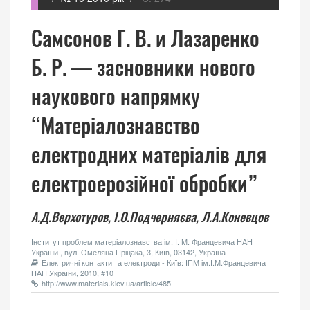
Самсонов Г. В. и Лазаренко
Б. Р. — засновники нового
наукового напрямку
“Матеріалознавство
електродних матеріалів для
електроерозійної обробки”
А.Д.Верхотуров,
І.О.Подчерняєва,
Л.А.Коневцов
Інститут проблем матеріалознавства ім. І. М. Францевича НАН
України , вул. Омеляна Пріцака, 3, Київ, 03142, Україна
Електричні контакти та електроди - Київ: ІПМ ім.І.М.Францевича
НАН України, 2010, #10
http://www.materials.kiev.ua/article/485