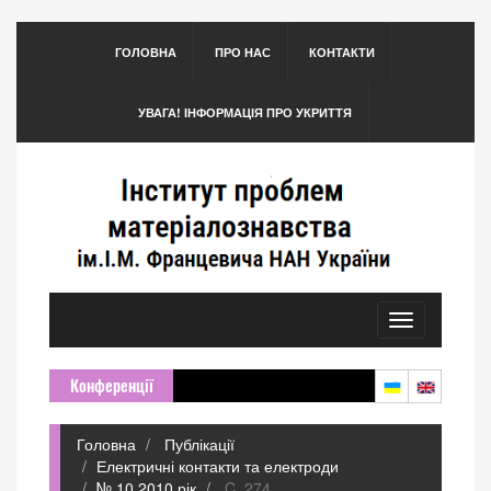
ГОЛОВНА
ПРО НАС
КОНТАКТИ
УВАГА! ІНФОРМАЦІЯ ПРО УКРИТТЯ
Toggle
navigation
Конференції
Головна
Публікації
Електричні контакти та електроди
№ 10 2010 рік
C. 274