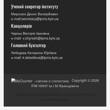
Учений секретар інституту
Миронюк Денис Валерійович
е-mail:secretary@ipms.kyiv.ua
Канцелярія
Чиреш Вікторія Іванівна
е-mail: v.chyresh@ipms.kyiv.ua
Головний бухгалтер
Лебедєва Катерина Юріївна
е-mail: k.lebedieva@ipms.kyiv.ua
Copyright © 2026
ІПМ НАНУ ім.І.М.Францевича
Дизайн і верстка Wpfreeware, розробка ІПМ НАНУ
ім.І.М.Францевича