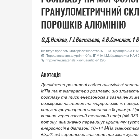
ГРАНУЛОМЕТРИЧНИЙ СК
ПОРОШКІВ АЛЮМІНІЮ
О.Д.Нейков,
Г.І.Васильєва,
А.В.Самелюк,
†
В.
Інститут проблем матеріалознавства ім. І. М. Францевича НАН 
Порошкова металургія - Київ: ІПМ ім.І.М.Францевича НАН У
http://www.materials.kiev.ua/article/1295
Анотація
Досліджено розпилені водою алюмінієві порошки
МПа та температури розплаву, що зливаєтьс
розплаву та тиск енергоносія в зазначених 
розмірами частинок та морфологію їх повер
структуроутворенні частинок є їх розмір. Пр
кипіння через високий тепловий напір (від 38
потоку, яка значно перевищує критичну густ
енергоносія в діапазоні 10–14 MПа змінюється
±5,5% від середнього значення при зміні густи