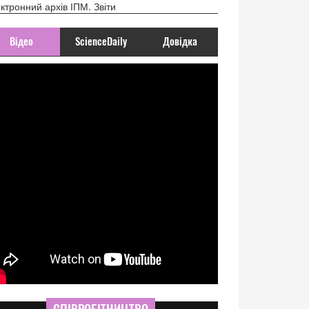
ктронний архів ІПМ. Звіти
Відео
ScienceDaily
Довідка