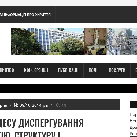
А! ІНФОРМАЦІЯ ПРО УКРИТТЯ
ТНИЦТВО
КОНФЕРЕНЦІЇ
ПУБЛІКАЦІЇ
ПОДІЇ
ПОСЛУГИ
ргія
№ 09/10 2014 рік
C. 13
Пер
ЦЕСУ ДИСПЕРГУВАННЯ
Неп
Дов
Ю, СТРУКТУРУ І
Реп