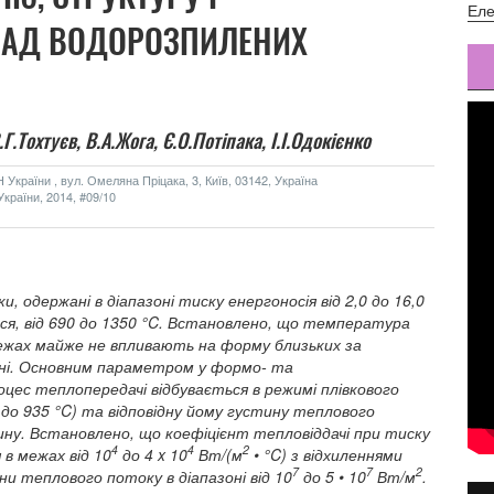
Еле
ЛАД ВОДОРОЗПИЛЕНИХ
Г.Тохтуєв,
В.А.Жога,
Є.О.Потіпака,
І.І.Одокієнко
України , вул. Омеляна Пріцака, 3, Київ, 03142, Україна
країни, 2014, #09/10
, одержані в діапазоні тиску енергоносія від 2,0 до 16,0
я, від 690 до 1350 °C. Встановлено, що температура
межах майже не впливають на форму близьких за
хні. Основним параметром у формо- та
оцес теплопередачі відбувається в режимі плівкового
0 до 935 °C) та відповідну йому густину теплового
ину. Встановлено, що коефіцієнт тепловіддачі при тиску
4
4
2
 в межах від 10
до 4 x 10
Вт/(м
• °C) з відхиленнями
7
7
2
ни теплового потоку в діапазоні від 10
до 5 • 10
Вт/м
.