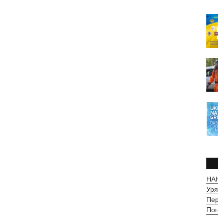
НАН
Уря
Пер
Пог