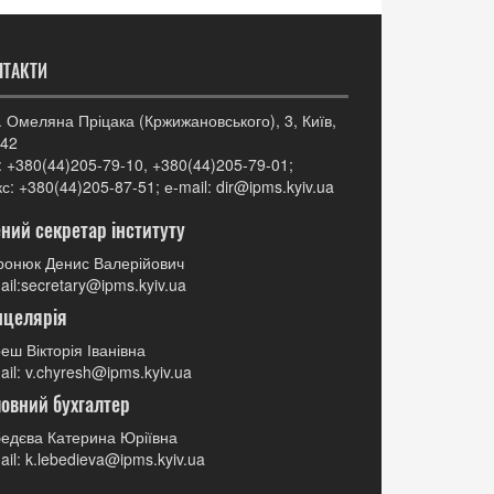
НТАКТИ
. Омеляна Пріцака (Кржижановського), 3, Київ,
42
: +380(44)205-79-10, +380(44)205-79-01;
с: +380(44)205-87-51; е-mail: dir@ipms.kyiv.ua
ний секретар інституту
онюк Денис Валерійович
ail:secretary@ipms.kyiv.ua
нцелярія
еш Вікторія Іванівна
ail: v.chyresh@ipms.kyiv.ua
овний бухгалтер
едєва Катерина Юріївна
ail: k.lebedieva@ipms.kyiv.ua