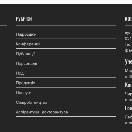
РУБРІКИ
КО
вул
Підрозділи
031
Конференції
тел
фак
Публікації
Уче
Персоналії
Мир
Події
е-m
Продукція
Ка
Послуги
Чир
е-m
Співробітництво
Гол
Аспірантура, докторантура
Леб
е-m