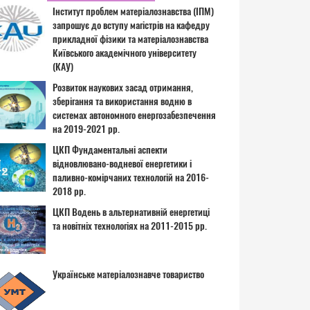
Інститут проблем матеріалознавства (ІПМ)
запрошує до вступу магістрів на кафедру
прикладної фізики та матеріалознавства
Київського академічного університету
(КАУ)
Розвиток наукових засад отримання,
зберігання та використання водню в
системах автономного енергозабезпечення
на 2019-2021 рр.
ЦКП Фундаментальні аспекти
відновлювано-водневої енергетики і
паливно-комірчаних технологій на 2016-
2018 рр.
ЦКП Водень в альтернативній енергетиці
та новітніх технологіях на 2011-2015 рр.
Українське матеріалознавче товариство