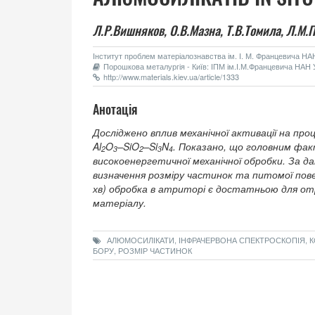
Л.Р.Вишняков,
О.В.Мазна,
Т.В.Томила,
Л.М.
Інститут проблем матеріалознавства ім. І. М. Францевича НАН 
Порошкова металургія - Київ: ІПМ ім.І.М.Францевича НАН У
http://www.materials.kiev.ua/article/1333
Анотація
Досліджено вплив механічної активації на про
Al
O
–SiO
–Si
N
. Показано, що головним фак
2
3
2
3
4
високоенергетичної механічної обробки. За д
визначення розміру частинок та питомої по
хв) обробка в атриторі є достатньою для от
матеріалу.
АЛЮМОСИЛІКАТИ, ІНФРАЧЕРВОНА СПЕКТРОСКОПІЯ, КО
БОРУ, РОЗМІР ЧАСТИНОК