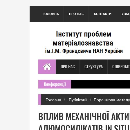
ГОЛОВНА
ПРО НАС
КОНТАКТИ
УВАГ
ПРО НАС
СТРУКТУРА
СПІВРОБІ
Конференції
Головна
Публікації
Порошкова металу
ВПЛИВ МЕХАНІЧНОЇ АКТИ
АЛЮМОСИЛІКАТІВ IN SITU