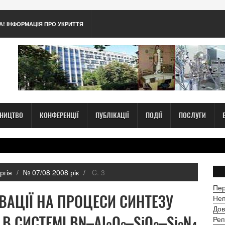
А! ІНФОРМАЦІЯ ПРО УКРИТТЯ
ТНИЦТВО
КОНФЕРЕНЦІЇ
ПУБЛІКАЦІЇ
ПОДІЇ
ПОСЛУГИ
ргія
№ 07/08 2008 рік
C. 3
Пер
ВАЦІЇ НА ПРОЦЕСИ СИНТЕЗУ
Неп
Дов
 В СИСТЕМІ BN–Al
O
–SiO
–Si
N
Реп