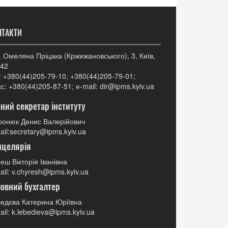
НТАКТИ
. Омеляна Пріцака (Кржижановського), 3, Київ,
42
: +380(44)205-79-10, +380(44)205-79-01;
с: +380(44)205-87-51; е-mail: dir@ipms.kyiv.ua
ний секретар інституту
онюк Денис Валерійович
ail:secretary@ipms.kyiv.ua
нцелярія
еш Вікторія Іванівна
ail: v.chyresh@ipms.kyiv.ua
овний бухгалтер
едєва Катерина Юріївна
ail: k.lebedieva@ipms.kyiv.ua