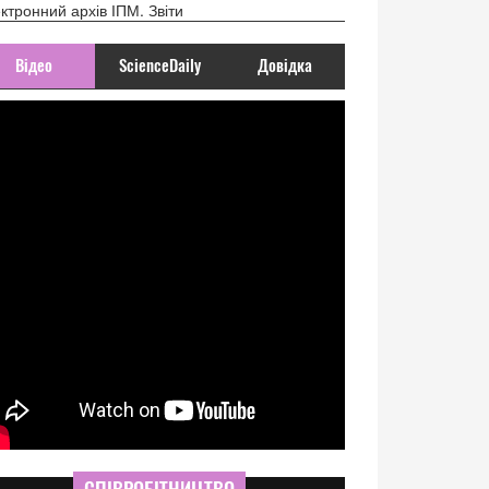
ктронний архів ІПМ. Звіти
Відео
ScienceDaily
Довідка