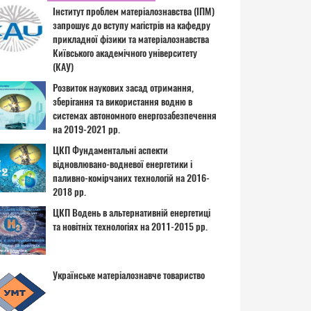
Інститут проблем матеріалознавства (ІПМ)
запрошує до вступу магістрів на кафедру
прикладної фізики та матеріалознавства
Київського академічного університету
(КАУ)
Розвиток наукових засад отримання,
зберігання та використання водню в
системах автономного енергозабезпечення
на 2019-2021 рр.
ЦКП Фундаментальні аспекти
відновлювано-водневої енергетики і
паливно-комірчаних технологій на 2016-
2018 рр.
ЦКП Водень в альтернативній енергетиці
та новітніх технологіях на 2011-2015 рр.
Українське матеріалознавче товариство