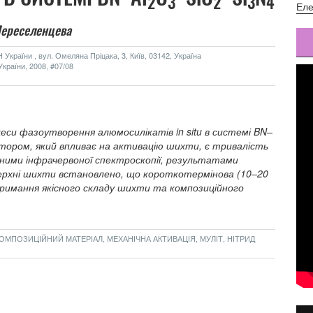
2
3
2
3
4
Еле
Переселенцева
України , вул. Омеляна Пріцака, 3, Київ, 03142, Україна
країни, 2008, #07/08
цеси фазоутворення алюмосилікатів in situ в системі BN–
тором, який впливає на активацію шихти, є тривалість
аними інфрачервоної спектроскопії, результатами
верхні шихти встановлено, що короткотермінова (10–20
римання якісного складу шихти та композиційного
МПОЗИЦІЙНИЙ МАТЕРІАЛ, МЕХАНІЧНА АКТИВАЦІЯ, МУЛІТ, НІТРИД