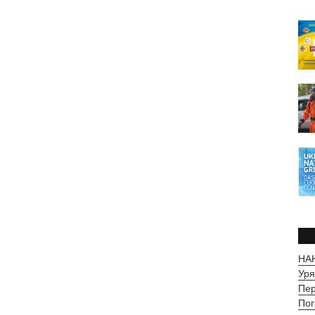
НАН
Уря
Пер
Пог