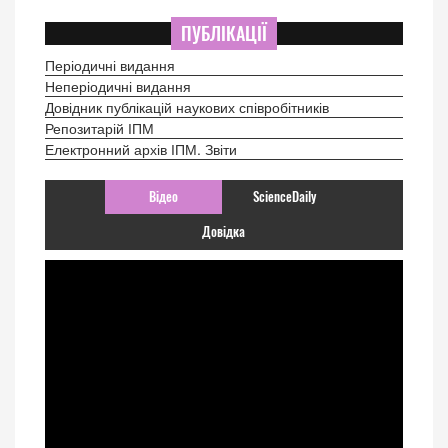
ПУБЛІКАЦІЇ
Періодичні видання
Неперіодичні видання
Довідник публікацій наукових співробітників
Репозитарій ІПМ
Електронний архів ІПМ. Звіти
Відео
ScienceDaily
Довідка