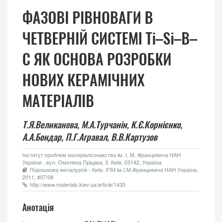
ФАЗОВІ РІВНОВАГИ В
ЧЕТВЕРНІЙ СИСТЕМІ Ti–Si–B–
C ЯК ОСНОВА РОЗРОБКИ
НОВИХ КЕРАМІЧНИХ
МАТЕРІАЛІВ
Т.Я.Великанова,
М.А.Турчанін,
К.Є.Корнієнко,
А.А.Бондар,
П.Г.Агравал,
В.В.Картузов
Інститут проблем матеріалознавства ім. І. М. Францевича НАН
України , вул. Омеляна Пріцака, 3, Київ, 03142, Україна
Порошкова металургія - Київ: ІПМ ім.І.М.Францевича НАН України,
2011, #07/08
http://www.materials.kiev.ua/article/1433
Анотація