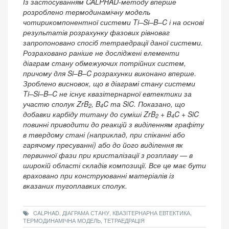
Із застосуванням CALPHAD-методу вперше
розроблено термодинамічну модель
чотирикомпонентної системи Ti–Si–B–C і на основі
результатів розрахунку фазових рівноваг
запропоновано спосіб тетраедрації даної системи.
Розраховано раніше не досліджені елементи
діаграм стану обмежуючих потрійних систем,
причому для Si–B–C розрахунки виконано вперше.
Зроблено висновок, що в діаграмі стану системи
Ti–Si–B–C не існує квазітернарної евтектики за
участю сполук ZrB
, B
C та SiC. Показано, що
2
4
добавки карбіду титану до суміші ZrB
+ B
C + SiC
2
4
повинні приводити до реакцій з виділенням графіту
в твердому стані (наприклад, при спіканні або
гарячому пресуванні) або до його виділення як
первинної фази при кристалізації з розплаву — в
широкій області складів композиції. Все це має бути
враховано при конструюванні матеріалів із
вказаних тугоплавких сполук.
CALPHAD, ДІАГРАМА СТАНУ, КВАЗІТЕРНАРНА ЕВТЕКТИКА,
ТЕРМОДИНАМІЧНА МОДЕЛЬ, ТЕТРАЕДРАЦІЯ