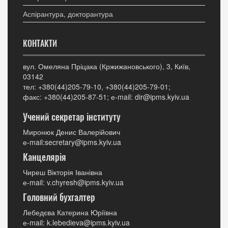
Аспірантура, докторантура
КОНТАКТИ
вул. Омеляна Пріцака (Кржижановського), 3, Київ,
03142
тел: +380(44)205-79-10, +380(44)205-79-01;
факс: +380(44)205-87-51; е-mail: dir@ipms.kyiv.ua
Учений секретар інституту
Миронюк Денис Валерійович
е-mail:secretary@ipms.kyiv.ua
Канцелярія
Чиреш Вікторія Іванівна
е-mail: v.chyresh@ipms.kyiv.ua
Головний бухгалтер
Лебедєва Катерина Юріївна
е-mail: k.lebedieva@ipms.kyiv.ua