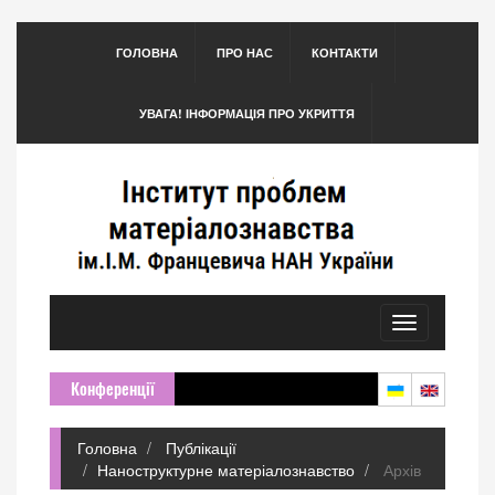
ГОЛОВНА
ПРО НАС
КОНТАКТИ
УВАГА! ІНФОРМАЦІЯ ПРО УКРИТТЯ
Toggle
navigation
Конференції
Головна
Публікації
Наноструктурне матеріалознавство
Архів