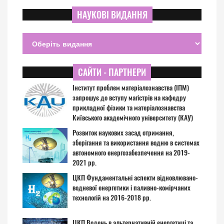
НАУКОВІ ВИДАННЯ
САЙТИ - ПАРТНЕРИ
Інститут проблем матеріалознавства (ІПМ)
запрошує до вступу магістрів на кафедру
прикладної фізики та матеріалознавства
Київського академічного університету (КАУ)
Розвиток наукових засад отримання,
зберігання та використання водню в системах
автономного енергозабезпечення на 2019-
2021 рр.
ЦКП Фундаментальні аспекти відновлювано-
водневої енергетики і паливно-комірчаних
технологій на 2016-2018 рр.
ЦКП Водень в альтернативній енергетиці та