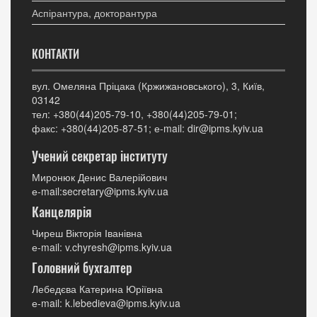
Аспірантура, докторантура
КОНТАКТИ
вул. Омеляна Пріцака (Кржижановського), 3, Київ,
03142
тел: +380(44)205-79-10, +380(44)205-79-01;
факс: +380(44)205-87-51; е-mail: dir@ipms.kyiv.ua
Учений секретар інституту
Миронюк Денис Валерійович
е-mail:secretary@ipms.kyiv.ua
Канцелярія
Чиреш Вікторія Іванівна
е-mail: v.chyresh@ipms.kyiv.ua
Головний бухгалтер
Лебедєва Катерина Юріївна
е-mail: k.lebedieva@ipms.kyiv.ua