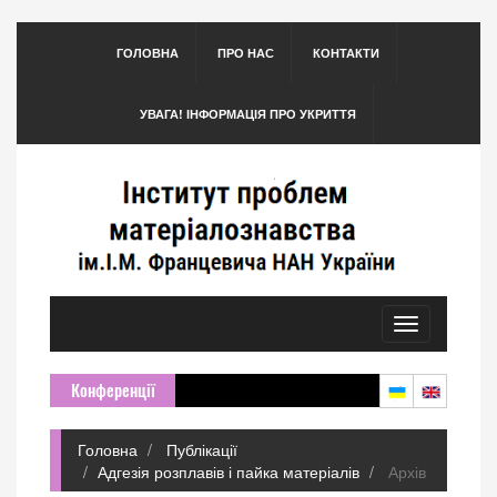
ГОЛОВНА
ПРО НАС
КОНТАКТИ
УВАГА! ІНФОРМАЦІЯ ПРО УКРИТТЯ
Toggle
navigation
Конференції
Головна
Публікації
Адгезія розплавів і пайка матеріалів
Архів