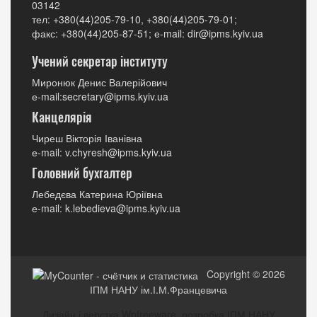
03142
тел: +380(44)205-79-10, +380(44)205-79-01;
факс: +380(44)205-87-51; е-mail: dir@ipms.kyiv.ua
Учений секретар інституту
Миронюк Денис Валерійович
е-mail:secretary@ipms.kyiv.ua
Канцелярія
Чиреш Вікторія Іванівна
е-mail: v.chyresh@ipms.kyiv.ua
Головний бухгалтер
Лебедєва Катерина Юріївна
е-mail: k.lebedieva@ipms.kyiv.ua
Copyright © 2026
ІПМ НАНУ ім.І.М.Францевича
Дизайн і верстка Wpfreeware, розробка ІПМ НАНУ