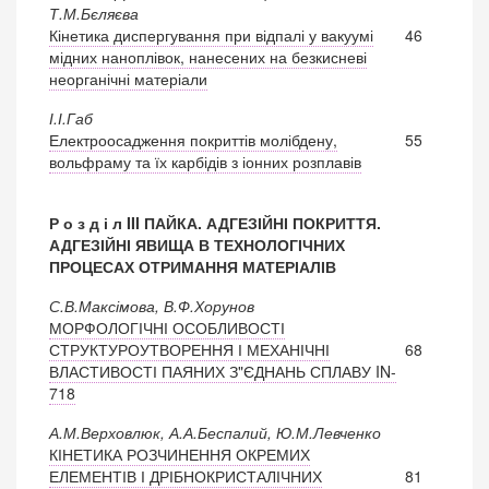
Т.М.Бєляєва
Кінетика диспергування при відпалі у вакуумі
46
мідних наноплівок, нанесених на безкисневі
неорганічні матеріали
І.І.Габ
Електроосадження покриттів молібдену,
55
вольфраму та їх карбідів з іонних розплавів
Р о з д і л III ПАЙКА. АДГЕЗІЙНІ ПОКРИТТЯ.
АДГЕЗІЙНІ ЯВИЩА В ТЕХНОЛОГІЧНИХ
ПРОЦЕСАХ ОТРИМАННЯ МАТЕРІАЛІВ
С.В.Максімова, В.Ф.Хорунов
МОРФОЛОГІЧНІ ОСОБЛИВОСТІ
СТРУКТУРОУТВОРЕННЯ І МЕХАНІЧНІ
68
ВЛАСТИВОСТІ ПАЯНИХ З"ЄДНАНЬ СПЛАВУ IN-
718
А.М.Верховлюк, А.А.Беспалий, Ю.М.Левченко
КІНЕТИКА РОЗЧИНЕННЯ ОКРЕМИХ
ЕЛЕМЕНТІВ І ДРІБНОКРИСТАЛІЧНИХ
81