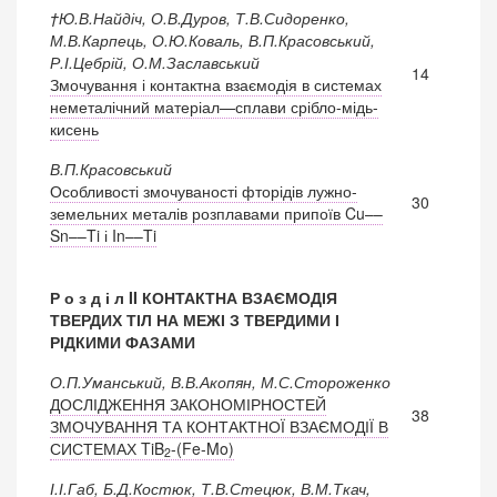
†Ю.В.Найдіч, О.В.Дуров, Т.В.Сидоренко,
М.В.Карпець, О.Ю.Коваль, В.П.Красовський,
Р.І.Цебрій, О.М.Заславський
14
Змочування і контактна взаємодія в системах
неметалічний матеріал—сплави срібло-мідь-
кисень
В.П.Красовський
Особливості змочуваності фторідів лужно-
30
земельних металів розплавами припоїв Cu––
Sn––Ti і In––Ti
Р о з д і л II КОНТАКТНА ВЗАЄМОДІЯ
ТВЕРДИХ ТІЛ НА МЕЖІ З ТВЕРДИМИ І
РІДКИМИ ФАЗАМИ
О.П.Уманський, В.В.Акопян, М.С.Стороженко
ДОСЛІДЖЕННЯ ЗАКОНОМІРНОСТЕЙ
38
ЗМОЧУВАННЯ ТА КОНТАКТНОЇ ВЗАЄМОДІЇ В
СИСТЕМАХ TiB
-(Fe-Mo)
2
І.І.Габ, Б.Д.Костюк, Т.В.Стецюк, В.М.Ткач,