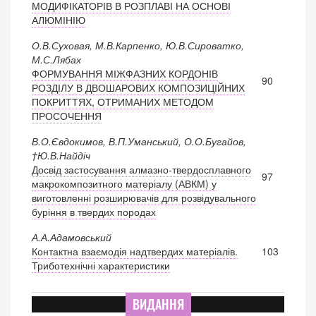
МОДИФІКАТОРІВ В РОЗПЛАВІ НА ОСНОВІ
АЛЮМІНІЮ
О.В.Суховая, М.В.Карпенко, Ю.В.Сироватко,
М.С.Лябах
ФОРМУВАННЯ МІЖФАЗНИХ КОРДОНІВ
90
РОЗДІЛУ В ДВОШАРОВИХ КОМПОЗИЦІЙНИХ
ПОКРИТТЯХ, ОТРИМАНИХ МЕТОДОМ
ПРОСОЧЕННЯ
В.О.Євдокимов, В.П.Уманський, О.О.Бугайов,
†Ю.В.Найдіч
Досвід застосування алмазно-твердосплавного
97
макрокомпозитного матеріалу (АВКМ) у
виготовленні розширювачів для розвідувального
буріння в твердих породах
А.А.Адамовський
Контактна взаємодія надтвердих матеріалів.
103
Триботехнічні характеристики
ВИДАННЯ