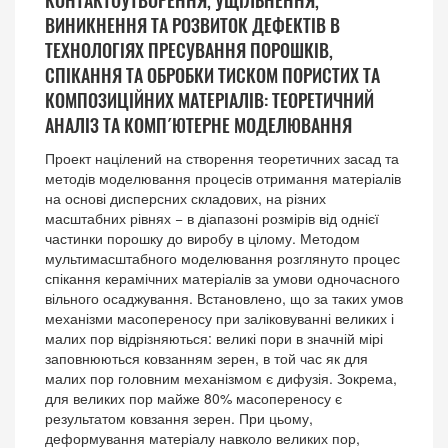
КОНТАКТОУТВОРЕННЯ, УЩІЛЬНЕННЯ,
ВИНИКНЕННЯ ТА РОЗВИТОК ДЕФЕКТІВ В
ТЕХНОЛОГІЯХ ПРЕСУВАННЯ ПОРОШКІВ,
СПІКАННЯ ТА ОБРОБКИ ТИСКОМ ПОРИСТИХ ТА
КОМПОЗИЦІЙНИХ МАТЕРІАЛІВ: ТЕОРЕТИЧНИЙ
АНАЛІЗ ТА КОМП´ЮТЕРНЕ МОДЕЛЮВАННЯ
Проект націлений на створення теоретичних засад та
методів моделювання процесів отримання матеріалів
на основі дисперсних складових, на різних
масштабних рівнях − в діапазоні розмірів від однієї
частинки порошку до виробу в цілому. Методом
мультимасштабного моделювання розглянуто процес
спікання керамічних матеріалів за умови одночасного
вільного осаджування. Встановлено, що за таких умов
механізми масопереносу при заліковуванні великих і
малих пор відрізняються: великі пори в значній мірі
заповнюються ковзанням зерен, в той час як для
малих пор головним механізмом є дифузія. Зокрема,
для великих пор майже 80% масопереносу є
результатом ковзання зерен. При цьому,
деформування матеріалу навколо великих пор,