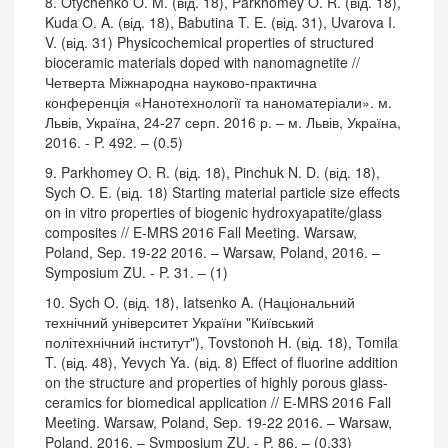
8. Otychenko O. M. (від. 18), Parkhomey O. R. (від. 18),
Kuda O. A. (від. 18), Babutina T. E. (від. 31), Uvarova I.
V. (від. 31) Physicochemical properties of structured
bioceramic materials doped with nanomagnetite //
Четверта Міжнародна науково-практична
конференція «Нанотехнології та наноматеріали». м.
Львів, Україна, 24-27 серп. 2016 р. – м. Львів, Україна,
2016. - P. 492. – (0.5)
9. Parkhomey O. R. (від. 18), Pinchuk N. D. (від. 18),
Sych O. E. (від. 18) Starting material particle size effects
on in vitro properties of biogenic hydroxyapatite/glass
composites // E-MRS 2016 Fall Meeting. Warsaw,
Poland, Sep. 19-22 2016. – Warsaw, Poland, 2016. –
Symposium ZU. - P. 31. – (1)
10. Sych O. (від. 18), Iatsenko A. (Національний
технічний університет України "Київський
політехнічний інститут"), Tovstonoh H. (від. 18), Tomila
T. (від. 48), Yevych Ya. (від. 8) Effect of fluorine addition
on the structure and properties of highly porous glass-
ceramics for biomedical application // E-MRS 2016 Fall
Meeting. Warsaw, Poland, Sep. 19-22 2016. – Warsaw,
Poland, 2016. – Symposium ZU. - P. 86. – (0.33)