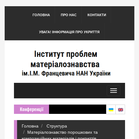
ГОЛОВНА
ПРО НАС
КОНТАКТИ
УВАГА! ІНФОРМАЦІЯ ПРО УКРИТТЯ
Toggle
navigation
Конференції
Головна
Структура
Матеріалознавство порошкових та
композиційних матеріалів і покриттів