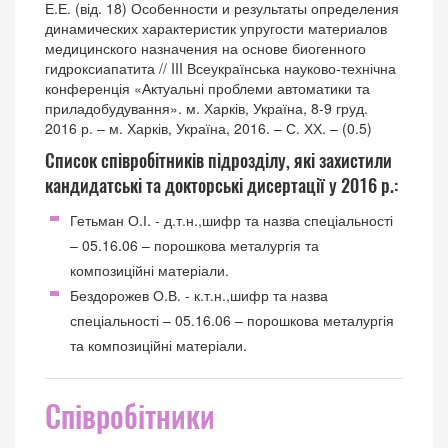
Е.Е. (від. 18) Особенности и результаты определения
динамических характеристик упругости материалов
медицинского назначения на основе биогенного
гидроксиапатита // III Всеукраїнська науково-технічна
конференція «Актуальні проблеми автоматики та
приладобудування». м. Харків, Україна, 8-9 груд.
2016 р. – м. Харків, Україна, 2016. – С. ХХ. – (0.5)
Cписок співробітників підрозділу, які захистили
кандидатські та докторські дисертації у 2016 р.:
Гетьман О.І. - д.т.н.,шифр та назва спеціальності
– 05.16.06 – порошкова металургія та
композиційні матеріали.
Бездорожев О.В. - к.т.н.,шифр та назва
спеціальності – 05.16.06 – порошкова металургія
та композиційні матеріали.
Співробітники