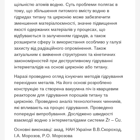
щільністю атомів водню. Суть проблеми полягає в
тому, що збільшення питомого вмісту водню в
гідридах титану та цирконію може забезпечити
зменшення матеріалоємності, значне підвищення
якості одержаних матеріалів у процесах, що
відбуваються із залученням гідридів, а також
розширити сферу їх використання особливо у галузі
захисту від радіаційного опромінення. Також
актуальним є вивчення структурних та кінетичних
закономірностей при деструктивному гідруванні
інтерметалідів на основі цирконію або титану.
Наразі проведено огляд існуючих методів гідрування
перехідних металів. На його основі розроблено
конструкцію та створена вакуумна піч із кварцевим
реактором для гідрування порошків титану та
цирконію. Проведено аналіз технологічних чинників,
які впливають на процес гідрування. Проведено
попередні випробування. Досліджено швидкості
взаємодії водню з інтерметалідами системи Zr – Cu.
Основні виконавці: акад. НАН України В.В.Скороход,
І.А. Морозов, Р.О. Морозова