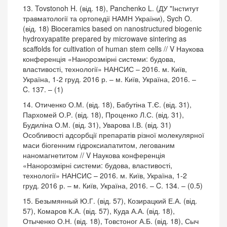
13. Tovstonoh H. (від. 18), Panchenko L. (ДУ "Інститут
травматології та ортопедії НАМН України), Sych O.
(від. 18) Bioceramics based on nanostructured biogenic
hydroxyapatite prepared by microwave sintering as
scaffolds for cultivation of human stem cells // V Наукова
конференція «Нанорозмірні системи: будова,
властивості, технології» НАНСИС – 2016. м. Київ,
Україна, 1-2 груд. 2016 р. – м. Київ, Україна, 2016. –
C. 137. – (1)
14. Отиченко О.М. (від. 18), Бабутіна Т.Є. (від. 31),
Пархомей О.Р. (від. 18), Проценко Л.С. (від. 31),
Будиліна О.М. (від. 31), Уварова І.В. (від. 31)
Особливості адсорбції препаратів різної молекулярної
маси біогенним гідроксиапатитом, легованим
наномагнетитом // V Наукова конференція
«Нанорозмірні системи: будова, властивості,
технології» НАНСИС – 2016. м. Київ, Україна, 1-2
груд. 2016 р. – м. Київ, Україна, 2016. – C. 134. – (0.5)
15. Безымянный Ю.Г. (від. 57), Козирацкий Е.А. (від.
57), Комаров К.А. (від. 57), Куда А.А. (від. 18),
Отыченко О.Н. (від. 18), Товстоног А.Б. (від. 18), Сыч