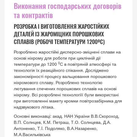
Виконання господарських договорів
та контрактів
РОЗРОБКА І ВИГОТОВЛЕННЯ ЖАРОСТІЙКИХ
ДЕТАЛЕЙ ІЗ ЖАРОМІЦНИХ ПОРОШКОВИХ
СПЛАВІВ (РОБОЧІ ТЕМПЕРАТУРИ 1200ºС)
Розроблено жаростійкі дисперсно-зміцнені сплави на
основі ніхрому для роботи при циклічній дії
0
температури до 1200
С в повітряній атмосфері та
технологія їх реакційного спікання. Досліджено
закономірності процесу вальцювання порошкового
ніхромового сплаву. Розроблено технологію
лютування спечених порошкових сплавів на основі
ніхрому. Всі розроблені технологіїї були використані
при виготовленні макету кромки повітрозабірника для
надзвукового літака.
Основні виконавці: акад. НАН України В.В.Скороход,
В.П. Солнцев, К.М. Петраш, Т.О. Солнцева, Д.А.
Антоненко, Т.I. Подоляко, В.А.Назаренко,
М.А.Васильківська