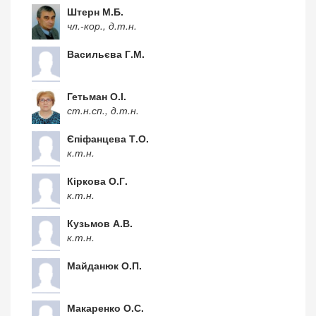
Штерн М.Б.
чл.-кор., д.т.н.
Васильєва Г.М.
Гетьман О.І.
ст.н.сп., д.т.н.
Єпіфанцева Т.О.
к.т.н.
Кіркова О.Г.
к.т.н.
Кузьмов А.В.
к.т.н.
Майданюк О.П.
Макаренко О.С.