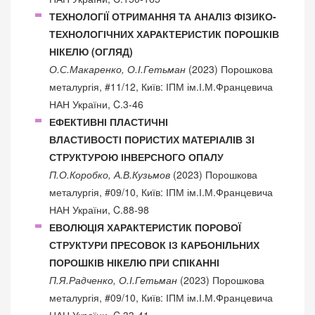
ТЕХНОЛОГІЇ ОТРИМАННЯ ТА АНАЛІЗ ФІЗИКО-
ТЕХНОЛОГІЧНИХ ХАРАКТЕРИСТИК ПОРОШКІВ
НІКЕЛЮ (ОГЛЯД)
О.С.Макаренко, О.І.Гетьман
(2023) Порошкова
металургія, #11/12, Київ: ІПМ ім.І.М.Францевича
НАН України, C.3-46
ЕФЕКТИВНІ ПЛАСТИЧНІ
ВЛАСТИВОСТІ ПОРИСТИХ МАТЕРІАЛІВ ЗІ
СТРУКТУРОЮ ІНВЕРСНОГО ОПАЛУ
П.О.Коробко, А.В.Кузьмов
(2023) Порошкова
металургія, #09/10, Київ: ІПМ ім.І.М.Францевича
НАН України, C.88-98
ЕВОЛЮЦІЯ ХАРАКТЕРИСТИК ПОРОВОЇ
СТРУКТУРИ ПРЕСОВОК ІЗ КАРБОНІЛЬНИХ
ПОРОШКІВ НІКЕЛЮ ПРИ СПІКАННІ
П.Я.Радченко, О.І.Гетьман
(2023) Порошкова
металургія, #09/10, Київ: ІПМ ім.І.М.Францевича
НАН України, C.33-41