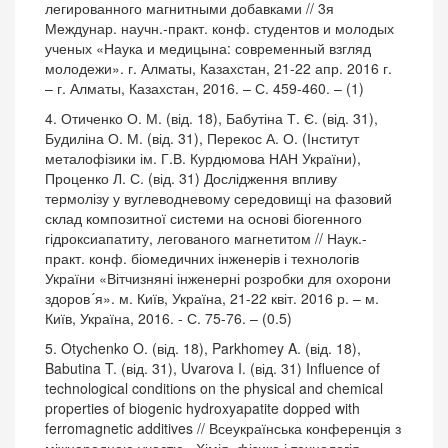
легированного магнитными добавками // 3я
Междунар. научн.-практ. конф. студентов и молодых
ученых «Наука и медицына: современный взгляд
молодежи». г. Алматы, Казахстан, 21-22 апр. 2016 г.
– г. Алматы, Казахстан, 2016. – С. 459-460. – (1)
4. Отиченко О. М. (від. 18), Бабутіна Т. Є. (від. 31),
Будиліна О. М. (від. 31), Перекос А. О. (Інститут
металофізики ім. Г.В. Курдюмова НАН України),
Проценко Л. С. (від. 31) Дослідження впливу
термолізу у вуглеводневому середовищі на фазовий
склад композитної системи на основі біогенного
гідроксиапатиту, легованого магнетитом // Наук.-
практ. конф. біомедичних інженерів і технологів
України «Вітчизняні інженерні розробки для охорони
здоров´я». м. Київ, Україна, 21-22 квіт. 2016 р. – м.
Київ, Україна, 2016. - С. 75-76. – (0.5)
5. Otychenko O. (від. 18), Parkhomey A. (від. 18),
Babutina T. (від. 31), Uvarova I. (від. 31) Influence of
technological conditions on the physical and chemical
properties of biogenic hydroxyapatite dopped with
ferromagnetic additives // Всеукраїнська конференція з
міжнародною участю «Хімія, фізика і технологія