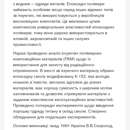
з воднем – гідриди металів. Епоксидні полімери
займають особливе місце серед інших відомих типів
зв´язуючих, які використовуються у виробництві
високоміцних композитів. Це викликано цілим
комплексом універсальних властивостей епоксидних
полімерів, тому вони широко використовуються в
атомній, аерокосмічній та інших галузях
промисловості.
Наразі проведено аналіз існуючих полімерних
композиційних матеріалів (ПКМ) щодо їх
використання для захисту від радіаційного
опромінення. В якості зв´язуючого матеріалу обрано
епоксидну смолу модифіковану К-153, яка володіє
ннзькою в´язкістю, високою адгезією до різних
матеріалів, має хорошу сумісність з широким колом
наповнювачів та дозволяє отримувати матеріали з
заданим комплексом експлуатаційних властивостей.
Проведено попередні експерименти щодо введення
порошку гідриду титану в склад смоли. Створено
обладнання для подальших експериментів.
Основні виконавці: акад. НАН України В.В.Скороход,