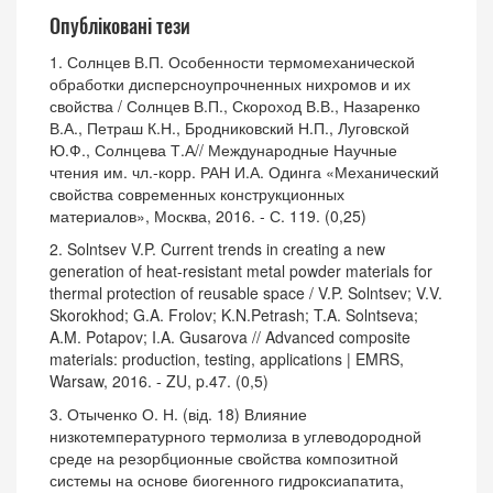
Опубліковані тези
1. Солнцев В.П. Особенности термомеханической
обработки дисперсноупрочненных нихромов и их
свойства / Солнцев В.П., Скороход В.В., Назаренко
В.А., Петраш К.Н., Бродниковский Н.П., Луговской
Ю.Ф., Солнцева Т.А// Международные Научные
чтения им. чл.-корр. РАН И.А. Одинга «Механический
свойства современных конструкционных
материалов», Москва, 2016. - С. 119. (0,25)
2. Solntsev V.P. Current trends in creating a new
generation of heat-resistant metal powder materials for
thermal protection of reusable space / V.P. Solntsev; V.V.
Skorokhod; G.A. Frolov; K.N.Petrash; T.A. Solntseva;
A.M. Potapov; I.A. Gusarova // Advanced composite
materials: production, testing, applications | EMRS,
Warsaw, 2016. - ZU, p.47. (0,5)
3. Отыченко О. Н. (від. 18) Влияние
низкотемпературного термолиза в углеводородной
среде на резорбционные свойства композитной
системы на основе биогенного гидроксиапатита,