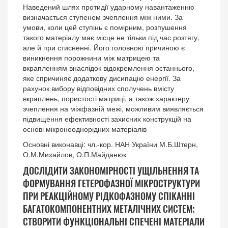
Наведений шлях протидії ударному навантаженню
визначається ступенем зчеплення між ними. За
умови, коли цей ступінь є помірним, розпушення
такого матеріалу має місце не тільки під час розтягу,
але й при стисненні. Його головною причиною є
виникнення порожнини між матрицею та
вкрапленням внаслідок відокремлення останнього,
яке спричиняє додаткову дисипацію енергії. За
рахунок вибору відповідних сполучень вмісту
вкраплень, пористості матриці, а також характеру
зчеплення на міжфазній межі, можливим виявляється
підвищення ефективності захисних конструкцій на
основі мікронеоднорідних матеріалів
Основні виконавці: чл.-кор. НАН України М.Б.Штерн,
О.М.Михайлов, О.П.Майданюк
ДОСЛІДИТИ ЗАКОНОМІРНОСТІ УЩІЛЬНЕННЯ ТА
ФОРМУВАННЯ ГЕТЕРОФАЗНОЇ МІКРОСТРУКТУРИ
ПРИ РЕАКЦІЙНОМУ РІДКОФАЗНОМУ СПІКАННІ
БАГАТОКОМПОНЕНТНИХ МЕТАЛІЧНИХ СИСТЕМ;
СТВОРИТИ ФУНКЦІОНАЛЬНІ СПЕЧЕНІ МАТЕРІАЛИ