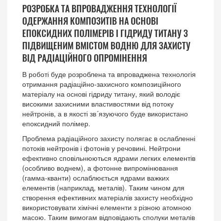
РОЗРОБКА ТА ВПРОВАДЖЕННЯ ТЕХНОЛОГІЇ
ОДЕРЖАННЯ КОМПОЗИТІВ НА ОСНОВІ
ЕПОКСИДНИХ ПОЛІМЕРІВ І ГІДРИДУ ТИТАНУ З
ПІДВИЩЕНИМ ВМІСТОМ ВОДНЮ ДЛЯ ЗАХИСТУ
ВІД РАДІАЦІЙНОГО ОПРОМІНЕННЯ
В роботі буде розроблена та впроваджена технологія
отримання радіаційно-захисного композиційного
матеріалу на основі гідриду титану, який володіє
високими захисними властивостями від потоку
нейтронів, а в якості зв´язуючого буде використано
епоксидний полімер.
Проблема радіаційного захисту полягає в ослабленні
потоків нейтронів і фотонів у речовині. Нейтрони
ефективно сповільнюються ядрами легких елементів
(особливо воднем), а фотонне випромінювання
(гамма-кванти) ослаблюється ядрами важких
елементів (наприклад, металів). Таким чином для
створення ефективних матеріалів захисту необхідно
використовувати хімічні елементи з різною атомною
масою. Таким вимогам відповідають сполуки металів