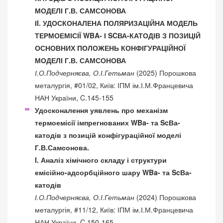
МОДЕЛІ Г.В. САМСОНОВА
ІI. УДОСКОНАЛЕНА ПОЛЯРИЗАЦІЙНА МОДЕЛЬ
ТЕРМОЕМІСІЇ WBA- І SCВА-КАТОДІВ З ПОЗИЦІЙ
ОСНОВНИХ ПОЛОЖЕНЬ КОНФІГУРАЦІЙНОЇ
МОДЕЛІ Г.В. САМСОНОВА
І.О.Подчерняєва, О.І.Гетьман
(2025) Порошкова
металургія, #01/02, Київ: ІПМ ім.І.М.Францевича
НАН України, C.145-155
Удосконалення уявлень про механізм
термоемісії імпрегнованих WBa- та ScВа-
катодів з позицій конфігураційної моделі
Г.В.Самсонова.
I. Аналіз хімічного складу і структури
емісійно-адсорб­цій­ного шару WBa- та ScВа-
катодів
І.О.Подчерняєва, О.І.Гетьман
(2024) Порошкова
металургія, #11/12, Київ: ІПМ ім.І.М.Францевича
НАН України, C.150-165