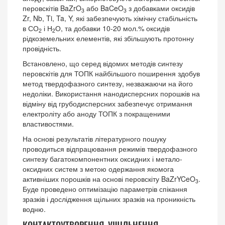
перовскітів BaZrO
або BaCeO
з добавками оксидів
3
3
Zr, Nb, Ti, Ta, Y, які забезпечують хімічну стабільність
в СО
і Н
О, та добавки 10-20 мол.% оксидів
2
2
рідкоземельних елементів, які збільшують протонну
провідність.
Встановлено, що серед відомих методів синтезу
перовскітів для ТОПК найбільшого поширення здобув
метод твердофазного синтезу, незважаючи на його
недоліки. Використання нанодисперсних порошків на
відміну від грубодисперсних забезпечує отримання
електроліту або аноду ТОПК з покращеними
властивостями.
На основі результатів літературного пошуку
проводиться відпрацювання режимів твердофазного
синтезу багатокомпонентних оксидних і метало-
оксидних систем з метою одержання якомога
активніших порошків на основі перовскіту BaZrYCeO
.
3
Буде проведено оптимізацію параметрів спікання
зразків і дослідження щільних зразків на проникність
водню.