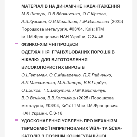
МАТЕРІАЛІВ НА ДИНАМІЧНЕ НАВАНТАЖЕННЯ
М.Б.Штерн, О.В.Вдовиченко, О.Г.Кіркова,
А.В.Кузьмов, О.В.Михайлов, Г.М.Васильєва
(2025)
Порошкова металургія, #03/04, Київ: ІПМ
ім.І.М.Францевича НАН України, C.34-45
ФІЗИКО-ХІМІЧНІ ПРОЦЕСИ
ОДЕРЖАННЯ ГРАНУЛЬОВАНИХ ПОРОШКІВ
НІКЕЛЮ ДЛЯ ВИГОТОВЛЕННЯ
ВИСОКОПОРИСТИХ ВИРОБІВ
О.І.Гетьман, О.С.Макаренко, П.Я.Радченко,
А.Л.Максименко, М.Б.Штерн, В.В.Гарбуз,
О.І.Биков, Т.Є.Бабутіна, Л.М.Капітанчук,
В.О.Вєніков, В.В.Коломієць
(2025) Порошкова
металургія, #03/04, Київ: ІПМ ім.І.М.Францевича
НАН України, C.3-16
УДОСКОНАЛЕННЯ УЯВЛЕНЬ ПРО МЕХАНІЗМ
ТЕРМОЕМІСІЇ ІМПРЕГНОВАНИХ WBA- ТА SCВА-
КАТОДІВ З ПОЗИЦІЙ КОНФІГУРАЦІЙНОЇ