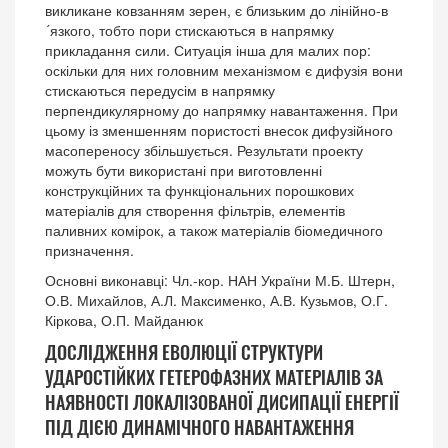
викликане ковзанням зерен, є близьким до лінійно-в
´язкого, тобто пори стискаються в напрямку
прикладання сили. Ситуація інша для малих пор:
оскільки для них головним механізмом є дифузія вони
стискаються передусім в напрямку
перпендикулярному до напрямку навантаження. При
цьому із зменшенням пористості внесок дифузійного
масопереносу збільшується. Результати проекту
можуть бути використані при виготовленні
конструкційних та функціональних порошкових
матеріалів для створення фільтрів, елементів
паливних комірок, а також матеріалів біомедичного
призначення.
Основні виконавці: Чл.-кор. НАН України М.Б. Штерн,
О.В. Михайлов, А.Л. Максименко, А.В. Кузьмов, О.Г.
Кіркова, О.П. Майданюк
ДОСЛІДЖЕННЯ ЕВОЛЮЦІЇ СТРУКТУРИ
УДАРОСТІЙКИХ ГЕТЕРОФАЗНИХ МАТЕРІАЛІВ ЗА
НАЯВНОСТІ ЛОКАЛІЗОВАНОЇ ДИСИПАЦІЇ ЕНЕРГІЇ
ПІД ДІЄЮ ДИНАМІЧНОГО НАВАНТАЖЕННЯ