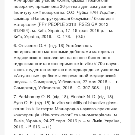
поверхні», присвячена 30-річчю з дня заснування
Інституту хімії поверхні ім. О.О. Чуйка НАН України,
семінар «Наноструктуровані біосумісні / біоактивні
матеріали» (FP7-PEOPLE-2013-IRSES-GA-2013-
612484). м. Київ, Україна, 17–18 трав. 2016 р. – м.
Київ, Україна, 2016. – С. 178. – (0.5)
6. Отыченко О.Н. (від. 18) Устойчивость
легированного магнитными добавками материала
медицинского назначения на основе биогенного
гидроксиапатита в эксперименте in vitro // 70я научн.
конф. студентов-медиков с межднародным участием
«Актуальные проблемы современной медицинской
науки». г. Самарканд, Узбекистан, 27 мая 2016 г. – г.
Самарканд, Узбекистан, 2016. - С. 307-308. – (1)
7. Parkhomey O. R. (від. 18), Pinchuk N. D. (від. 18),
Sych O. E. (від. 18) In vitro solubility of bioactive glass-
ceramics // Четверта Міжнародна науково-практична
конференція «Нанотехнології та наноматеріали». м.
Львів, Україна, 24-27 серп. 2016 р. – м. Львів, Україна,
2016. - P. 616. – (1)