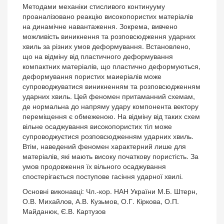
Методами механіки стисливого континууму
проаналізовано реакцію високопористих матеріалів
на динамічне навантаження. Зокрема, вивчено
можливість виникнення та розповсюдження ударних
хвиль за різних умов деформування. Встановлено,
що на відміну від пластичного деформування
компактних матеріалів, що пластично деформуються,
деформування пористих маиеріалів може
супроводжуватися виникненням та розповсюдженням
ударних хвиль. Цей феномен притаманний схемам,
де нормальна до напряму удару компонента вектору
переміщення є обмеженою. На відміну від таких схем
вільне осаджування високопористих тіл може
супроводжуєтися розповсюдженням ударних хвиль.
Втім, наведений феномен характерний лише для
матеріалів, які мають високу початкову пористість. За
умов продовження їх вільного осаджування
спостерігається поступове гасіння ударної хвилі.
Основні виконавці: Чл.-кор. НАН України М.Б. Штерн,
О.В. Михайлов, А.В. Кузьмов, О.Г. Кіркова, О.П.
Майданюк, Є.В. Картузов