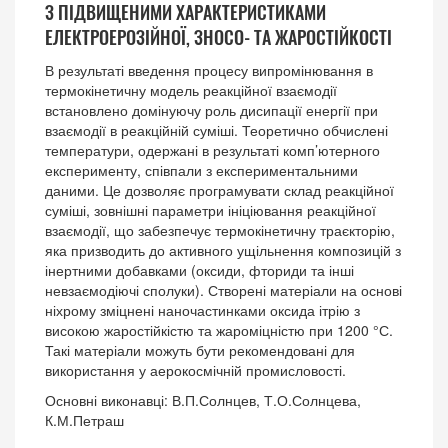
З ПІДВИЩЕНИМИ ХАРАКТЕРИСТИКАМИ
ЕЛЕКТРОЕРОЗІЙНОЇ, ЗНОСО- ТА ЖАРОСТІЙКОСТІ
В результаті введення процесу випромінювання в
термокінетичну модель реакційної взаємодії
встановлено домінуючу роль дисипації енергії при
взаємодії в реакційній суміші. Теоретично обчислені
температури, одержані в результаті комп’ютерного
експерименту, співпали з експериментальними
даними. Це дозволяє програмувати склад реакційної
суміші, зовнішні параметри ініціювання реакційної
взаємодії, що забезпечує термокінетичну траєкторію,
яка призводить до активного ущільнення композицій з
інертними добавками (оксиди, фториди та інші
невзаємодіючі сполуки). Створені матеріали на основі
ніхрому зміцнені наночастинками оксида ітрію з
високою жаростійкістю та жароміцністю при 1200 °С.
Такі матеріали можуть бути рекомендовані для
використання у аерокосмічній промисловості.
Основні виконавці: В.П.Солнцев, Т.О.Солнцева,
К.М.Петраш