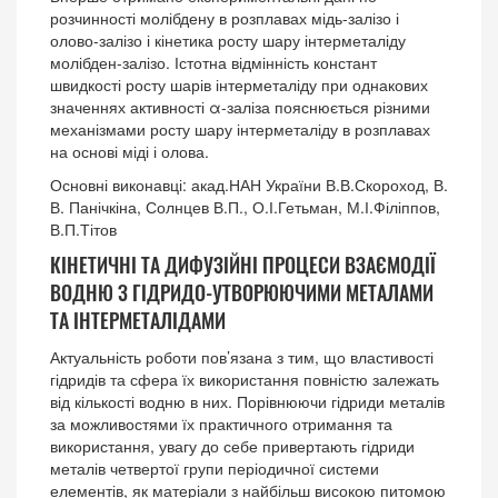
розчинності молібдену в розплавах мідь-залізо і
олово-залізо і кінетика росту шару інтерметаліду
молібден-залізо. Істотна відмінність констант
швидкості росту шарів інтерметаліду при однакових
значеннях активності α-заліза пояснюється різними
механізмами росту шару інтерметаліду в розплавах
на основі міді і олова.
Основні виконавці: акад.НАН України В.В.Скороход, В.
В. Панічкіна, Солнцев В.П., О.І.Гетьман, М.І.Філіппов,
В.П.Тітов
КІНЕТИЧНІ ТА ДИФУЗІЙНІ ПРОЦЕСИ ВЗАЄМОДІЇ
ВОДНЮ З ГІДРИДО-УТВОРЮЮЧИМИ МЕТАЛАМИ
ТА ІНТЕРМЕТАЛІДАМИ
Актуальність роботи пов’язана з тим, що властивості
гідридів та сфера їх використання повністю залежать
від кількості водню в них. Порівнюючи гідриди металів
за можливостями їх практичного отримання та
використання, увагу до себе привертають гідриди
металів четвертої групи періодичної системи
елементів, як матеріали з найбільш високою питомою