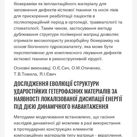
біокераміки як імплантаційного матеріалу для
заповнення дефектів кісткової тканини та носія ліків
для прискорення реабілітації пацієнтів в
післяопераційний період в ортопедії, травматології та
стоматології. Таким чином, застосування методу
дублювання структури полімерної матриці дозволяє
отримати високопористу резорбційну біокераміку на
основі біогенного гідроксиапатиту, яка може бути
перспективною для комплексного лікування дефектів
кісткової тканини в реконструктивній хірургії.
Основні виконавці: О.Є.Сич, О.М.Отиченко,
Т.В.Томила, Я.І.Євич
ДОСЛІДЖЕННЯ ЕВОЛЮЦІЇ СТРУКТУРИ
УДАРОСТІЙКИХ ГЕТЕРОФАЗНИХ МАТЕРІАЛІВ ЗА
НАЯВНОСТІ ЛОКАЛІЗОВАНОЇ ДИСИПАЦІЇ ЕНЕРГІЇ
ПІД ДІЄЮ ДИНАМІЧНОГО НАВАНТАЖЕННЯ
Методами моделювання встановлено, що гасіння
наслідків динамічної дії можливе в разі використання
в протиударних конструкціях елементів
композиційних матеріалів типу матриця - вкраплення.