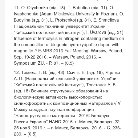
11. O. Otychenko (від. 18), T. Babutina (від. 31), O.
Ivashchenko (Adam Mickiewicz University in Poznan), O.
Budylina (від. 31), L. Protsenko(від. 31), E. Shmeliova
(Національний технічний університет України
"Київський політехнічний інститут"), I. Uvarova (від. 31)
Influence of termolysis in nitrogen-containing medium on
the composition of biogenic hydroxyapatite doped with
magnetite // E-MRS 2016 Fall Meeting. Warsaw, Poland,
Sep. 19-22 2016. – Warsaw, Poland, 2016. –
Symposium ZU. - P. 87. – (0.5)
12. Томила Т. В. (від. 48), Сыч Е. Е. (від. 18), Яценко
А. П. (Національний технічний університет України
"Київський політехнічний інститут"), Товстоног А. Б.
(від. 18) Влияние структурных образований на
биологическую активность высокопористых
силикофосфатных композиционных материалов // V
Международная научная конференция
"Наноструктурные материалы - 2016: Беларусь-
Россия-Украина" НАНО-2016. г. Минск, Беларусь 22-
25 нояб. 2016 г. – г. Минск, Беларусь, 2016. - C. 236-
239. – (0.5)