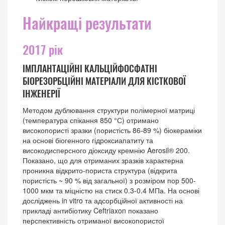
Найкращі результати
2017 рік
ІМПЛАНТАЦІЙНІ КАЛЬЦІЙФОСФАТНІ
БІОРЕЗОРБЦІЙНІ МАТЕРІАЛИ ДЛЯ КІСТКОВОЇ
ІНЖЕНЕРІЇ
Методом дублювання структури полімерної матриці
(температура спікання 850 °С) отримано
високопористі зразки (пористість 86-89 %) біокераміки
на основі біогенного гідроксиапатиту та
високодисперсного діоксиду кремнію Aerosil® 200.
Показано, що для отриманих зразків характерна
проникна відкрито-пориста структура (відкрита
пористість ~ 90 % від загальної) з розміром пор 500-
1000 мкм та міцністю на стиск 0.3-0.4 МПа. На основі
досліджень in vitro та адсорбційної активності на
прикладі антибіотику Ceftriaxon показано
перспективність отриманої високопористої