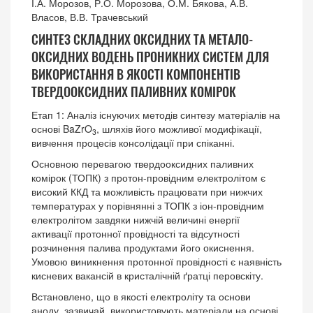
І.А. Морозов, Р.О. Морозова, О.М. Бякова, А.В.
Власов, В.В. Трачевський
СИНТЕЗ СКЛАДНИХ ОКСИДНИХ ТА МЕТАЛО-
ОКСИДНИХ ВОДЕНЬ ПРОНИКНИХ СИСТЕМ ДЛЯ
ВИКОРИСТАННЯ В ЯКОСТІ КОМПОНЕНТІВ
ТВЕРДООКСИДНИХ ПАЛИВНИХ КОМІРОК
Етап 1: Аналіз існуючих методів синтезу матеріалів на
основі BaZrO
, шляхів його можливої модифікації,
3
вивчення процесів консолідації при спіканні.
Основною перевагою твердооксидних паливних
комірок (ТОПК) з протон-провідним електролітом є
високий ККД та можливість працювати при нижчих
температурах у порівнянні з ТОПК з іон-провідним
електролітом завдяки нижчій величині енергії
активації протонної провідності та відсутності
розчинення палива продуктами його окиснення.
Умовою виникнення протонної провідності є наявність
кисневих вакансій в кристалічній ґратці перовскіту.
Встановлено, що в якості електроліту та основи
аноду, зазвичай, використовують матеріали на основі