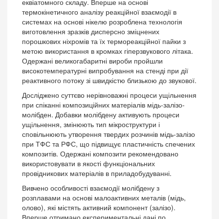
еквіатомного складу. Вперше на основі
термокінетичного аналізу реакційної взаємодії в
системах на основі нікелю розроблена технологія
виготовлення зразків дисперсно зміцнених
порошкових ніхромів та їх термореакційної пайки з
метою використання в кромках гіперзвукового літака.
Одержані великогабаритні вироби пройшли
високотемпературні випробування на стенді при дії
реактивного потоку зі швидкістю близькою до звукової.
Досліджено суттєво нерівноважні процеси ущільнення
при спіканні композиційних матеріалів мідь-залізо-
молібден. Добавки молібдену активують процеси
ущільнення, змінюють тип мікроструктури і
сповільнюють утворення твердих розчинів мідь-залізо
при ТФС та РФС, що підвищує пластичність спечених
композитів. Одержані композити рекомендовано
використовувати в якості функціональних
провідникових матеріалів в приладобудуванні.
Вивчено особливості взаємодії молібдену з
розплавами на основі малоактивних металів (мідь,
олово), які містять активний компонент (залізо).
Вперше отримано експериментальні дані по