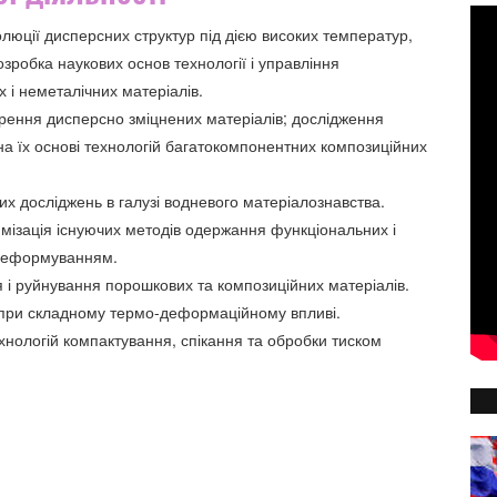
люції дисперсних структур під дією високих температур,
розробка наукових основ технології і управління
 і неметалічних матеріалів.
рення дисперсно зміцнених матеріалів; дослідження
на їх основі технологій багатокомпонентних композиційних
 досліджень в галузі водневого матеріалознавства.
имізація існуючих методів одержання функціональних і
 деформуванням.
і руйнування порошкових та композиційних матеріалів.
в при складному термо-деформаційному впливі.
нологій компактування, спікання та обробки тиском