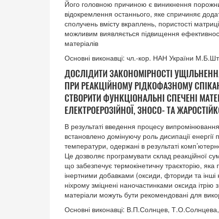
Його головною причиною є виникнення порожн
відокремлення останнього, яке спричиняє додат
сполучень вмісту вкраплень, пористості матриці
можливим виявляється підвищення ефективності
матеріалів
Основні виконавці: чл.-кор. НАН України М.Б.
ДОСЛІДИТИ ЗАКОНОМІРНОСТІ УЩІЛЬНЕНН
ПРИ РЕАКЦІЙНОМУ РІДКОФАЗНОМУ СПІКА
СТВОРИТИ ФУНКЦІОНАЛЬНІ СПЕЧЕНІ МАТ
ЕЛЕКТРОЕРОЗІЙНОЇ, ЗНОСО- ТА ЖАРОСТІЙК
В результаті введення процесу випромінювання 
встановлено домінуючу роль дисипації енергії п
температури, одержані в результаті комп’ютер
Це дозволяє програмувати склад реакційної сумі
що забезпечує термокінетичну траєкторію, яка 
інертними добавками (оксиди, фториди та інші 
ніхрому зміцнені наночастинками оксида ітрію з
матеріали можуть бути рекомендовані для вико
Основні виконавці: В.П.Солнцев, Т.О.Солнцева