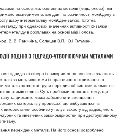
лавами на основі малоактивних металів (мідь, олово), які
тримано експериментальні дані по розчинності молібдену в
росту шару інтерметаліду молібден-залізо. Істотна
ерметаліду при однакових значеннях активності α-заліза
терметаліду в розплавах на основі міді і олова.
д, В. В. Панічкіна, Солнцев В.П., О.І.Гетьман,
ЄМОДІЇ ВОДНЮ З ГІДРИДО-УТВОРЮЮЧИМИ МЕТАЛАМИ
вості гідридів та сфера їх використання повністю залежать
 металів за можливостями їх практичного отримання та
ди металів четвертої групи періодичної системи елементів,
ністю атомів водню. Суть проблеми полягає в тому, що
титану та цирконію може забезпечити зменшення
ержаних матеріалів у процесах, що відбуваються із
х використання особливо у галузі захисту від радіаційного
уктурних та кінетичних закономірностей при деструктивному
о титану.
вання перехідних металів. На його основі розроблено