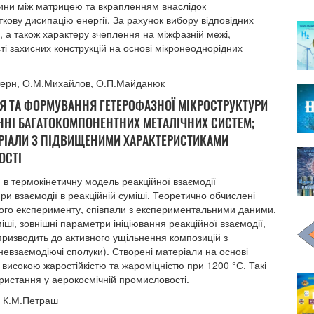
ини між матрицею та вкрапленням внаслідок
кову дисипацію енергії. За рахунок вибору відповідних
, а також характеру зчеплення на міжфазній межі,
 захисних конструкцій на основі мікронеоднорідних
Штерн, О.М.Михайлов, О.П.Майданюк
Я ТА ФОРМУВАННЯ ГЕТЕРОФАЗНОЇ МІКРОСТРУКТУРИ
ННІ БАГАТОКОМПОНЕНТНИХ МЕТАЛІЧНИХ СИСТЕМ;
ЕРІАЛИ З ПІДВИЩЕНИМИ ХАРАКТЕРИСТИКАМИ
ОСТІ
в термокінетичну модель реакційної взаємодії
ри взаємодії в реакційній суміші. Теоретично обчислені
ного експерименту, співпали з експериментальними даними.
ші, зовнішні параметри ініціювання реакційної взаємодії,
призводить до активного ущільнення композицій з
невзаємодіючі сполуки). Створені матеріали на основі
 високою жаростійкістю та жароміцністю при 1200 °С. Такі
ристання у аерокосмічній промисловості.
, К.М.Петраш