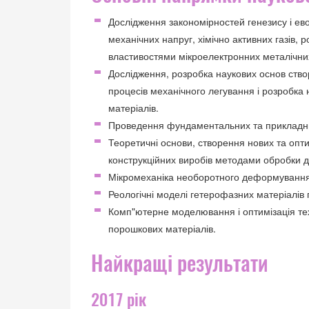
Дослідження закономірностей генезису і ево
механічних напруг, хімічно активних газів, 
властивостями мікроелектронних металічних
Дослідження, розробка наукових основ ство
процесів механічного легування і розробка 
матеріалів.
Проведення фундаментальних та прикладних
Теоретичні основи, створення нових та опт
конструкційних виробів методами обробки
Мікромеханіка необоротного деформування 
Реологічні моделі гетерофазних матеріалі
Комп"ютерне моделювання і оптимізація тех
порошкових матеріалів.
Найкращі результати
2017 рік