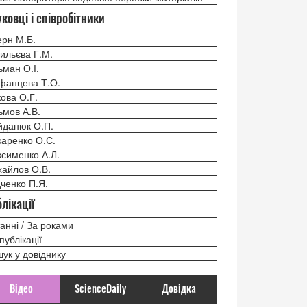
ковці і співробітники
рн М.Б.
ильєва Г.М.
ьман О.І.
фанцева Т.О.
кова О.Г.
ьмов А.В.
данюк О.П.
аренко О.С.
сименко А.Л.
айлов О.В.
ченко П.Я.
лікації
анні / За роками
 публікації
ук у довіднику
Відео
ScienceDaily
Довідка