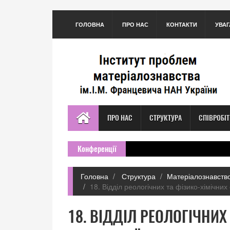
ГОЛОВНА
ПРО НАС
КОНТАКТИ
УВАГ
ПРО НАС
СТРУКТУРА
СПІВРОБІ
Конференції
Головна
Структура
Матеріалознавство
18. Відділ реологічних та фізико-хімічни
18. ВІДДІЛ РЕОЛОГІЧНИХ