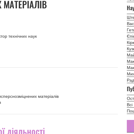
 МАТЕРІАЛІВ
Нау
Ште
Вас
Гет
тор технічних наук
Єпі
Кір
Куз
Май
Мак
Мак
Мих
Рад
Пуб
исперснозміцнених матеріалів
Ост
в
Всі
Пош
ї діяльності