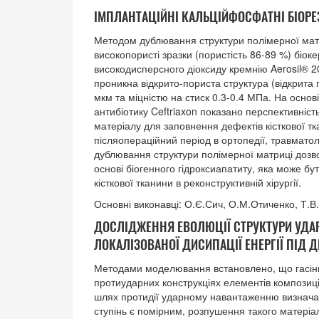
ІМПЛАНТАЦІЙНІ КАЛЬЦІЙФОСФАТНІ БІОРЕЗ
Методом дублювання структури полімерної мат
високопористі зразки (пористість 86-89 %) біоке
високодисперсного діоксиду кремнію Aerosil® 2
проникна відкрито-пориста структура (відкрита 
мкм та міцністю на стиск 0.3-0.4 МПа. На основі
антибіотику Ceftriaxon показано перспективніст
матеріалу для заповнення дефектів кісткової тка
післяопераційний період в ортопедії, травматол
дублювання структури полімерної матриці дозв
основі біогенного гідроксиапатиту, яка може б
кісткової тканини в реконструктивній хірургії.
Основні виконавці: О.Є.Сич, О.М.Отиченко, Т.В
ДОСЛІДЖЕННЯ ЕВОЛЮЦІЇ СТРУКТУРИ УДАР
ЛОКАЛІЗОВАНОЇ ДИСИПАЦІЇ ЕНЕРГІЇ ПІД
Методами моделювання встановлено, що гасіння 
протиударних конструкціях елементів композиц
шлях протидії ударному навантаженню визначає
ступінь є помірним, розпушення такого матеріалу