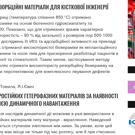
ОРБЦІЙНІ МАТЕРІАЛИ ДЛЯ КІСТКОВОЇ ІНЖЕНЕРІЇ
риці (температура спікання 850 °С) отримано
раміки на основі біогенного гідроксиапатиту та
00. Показано, що для отриманих зразків характерна
пористість ~ 90 % від загальної) з розміром пор 500-1000
 досліджень in vitro та адсорбційної активності на прикладі
ь отриманої високопористої біокераміки як імплантаційного
нини та носія ліків для прискорення реабілітації пацієнтів в
огії та стоматології. Таким чином, застосування методу
оляє отримати високопористу резорбційну біокераміку на
ути перспективною для комплексного лікування дефектів
.Томила, Я.І.Євич
ОСТІЙКИХ ГЕТЕРОФАЗНИХ МАТЕРІАЛІВ ЗА НАЯВНОСТІ
 ДІЄЮ ДИНАМІЧНОГО НАВАНТАЖЕННЯ
наслідків динамічної дії можливе в разі використання в
ійних матеріалів типу матриця - вкраплення. Наведений
ться ступенем зчеплення між ними. За умови, коли цей
 має місце не тільки під час розтягу, але й при стисненні.