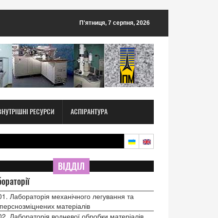
П'ятниця, 7 серпня, 2026
ВНУТРІШНІ РЕСУРСИ
АСПІРАНТУРА
ВІДДІЛ
ораторії
01. Лабораторія механічного легування та
перснозміцнених матеріалів
02. Лабораторія водневої обробки матеріалів