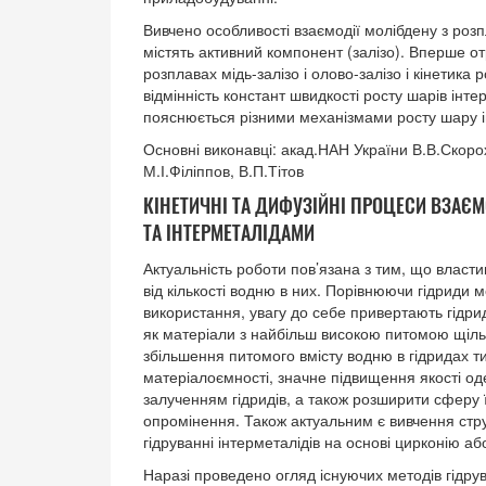
Вивчено особливості взаємодії молібдену з розп
містять активний компонент (залізо). Вперше о
розплавах мідь-залізо і олово-залізо і кінетика 
відмінність констант швидкості росту шарів інт
пояснюється різними механізмами росту шару ін
Основні виконавці: акад.НАН України В.В.Скорохо
М.І.Філіппов, В.П.Тітов
КІНЕТИЧНІ ТА ДИФУЗІЙНІ ПРОЦЕСИ ВЗА
ТА ІНТЕРМЕТАЛІДАМИ
Актуальність роботи пов’язана з тим, що власти
від кількості водню в них. Порівнюючи гідриди
використання, увагу до себе привертають гідри
як матеріали з найбільш високою питомою щіль
збільшення питомого вмісту водню в гідридах 
матеріалоємності, значне підвищення якості од
залученням гідридів, а також розширити сферу ї
опромінення. Також актуальним є вивчення стр
гідруванні інтерметалідів на основі цирконію аб
Наразі проведено огляд існуючих методів гідру