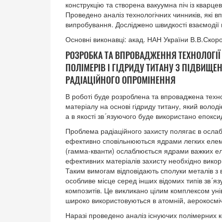
конструкцію та створена вакуумна піч із кварце
Проведено аналіз технологічних чинників, які 
випробування. Досліджено швидкості взаємодії 
Основні виконавці: акад. НАН України В.В.Скор
РОЗРОБКА ТА ВПРОВАДЖЕННЯ ТЕХНОЛОГІ
ПОЛІМЕРІВ І ГІДРИДУ ТИТАНУ З ПІДВИЩ
РАДІАЦІЙНОГО ОПРОМІНЕННЯ
В роботі буде розроблена та впроваджена техн
матеріалу на основі гідриду титану, який волод
а в якості зв´язуючого буде використано епокс
Проблема радіаційного захисту полягає в ослабл
ефективно сповільнюються ядрами легких елем
(гамма-кванти) ослаблюється ядрами важких ел
ефективних матеріалів захисту необхідно викор
Таким вимогам відповідають сполуки металів з 
особливе місце серед інших відомих типів зв´яз
композитів. Це викликано цілим комплексом уні
широко використовуються в атомній, аерокосміч
Наразі проведено аналіз існуючих полімерних 