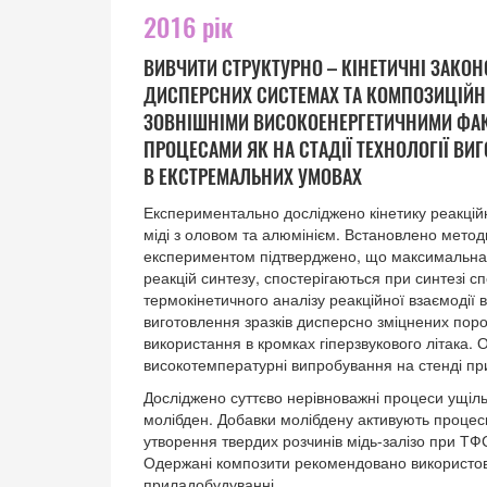
2016 рік
ВИВЧИТИ СТРУКТУРНО – КІНЕТИЧНІ ЗАКО
ДИСПЕРСНИХ СИСТЕМАХ ТА КОМПОЗИЦІЙНИХ
ЗОВНІШНІМИ ВИСОКОЕНЕРГЕТИЧНИМИ ФАК
ПРОЦЕСАМИ ЯК НА СТАДІЇ ТЕХНОЛОГІЇ ВИГ
В ЕКСТРЕМАЛЬНИХ УМОВАХ
Експериментально досліджено кінетику реакційн
міді з оловом та алюмінієм. Встановлено метод
експериментом підтверджено, що максимальна ш
реакцій синтезу, спостерігаються при синтезі с
термокінетичного аналізу реакційної взаємодії 
виготовлення зразків дисперсно зміцнених поро
використання в кромках гіперзвукового літака.
високотемпературні випробування на стенді при 
Досліджено суттєво нерівноважні процеси ущіль
молібден. Добавки молібдену активують процес
утворення твердих розчинів мідь-залізо при ТФ
Одержані композити рекомендовано використову
приладобудуванні.