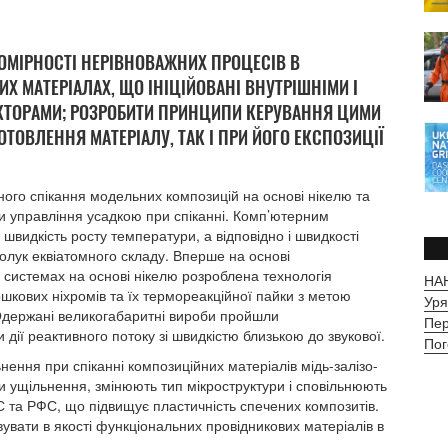
НОМІРНОСТІ НЕРІВНОВАЖНИХ ПРОЦЕСІВ В
 МАТЕРІАЛАХ, ЩО ІНІЦІЙОВАНІ ВНУТРІШНІМИ І
ТОРАМИ; РОЗРОБИТИ ПРИНЦИПИ КЕРУВАННЯ ЦИМИ
ОТОВЛЕННЯ МАТЕРІАЛУ, ТАК І ПРИ ЙОГО ЕКСПОЗИЦІЇ
ого спікання модельних композицій на основі нікелю та
и управління усадкою при спіканні. Комп’ютерним
видкість росту температури, а відповідно і швидкості
полук еквіатомного складу. Вперше на основі
в системах на основі нікелю розроблена технологія
НАН
шкових ніхромів та їх термореакційної пайки з метою
Уря
 Одержані великогабаритні вироби пройшли
Пер
дії реактивного потоку зі швидкістю близькою до звукової.
Пог
нення при спіканні композиційних матеріалів мідь-залізо-
и ущільнення, змінюють тип мікроструктури і сповільнюють
С та РФС, що підвищує пластичність спечених композитів.
вати в якості функціональних провідникових матеріалів в