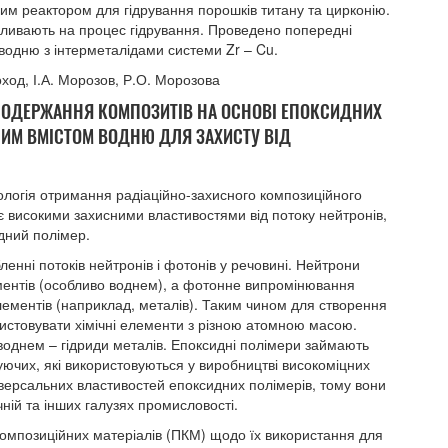
вим реактором для гідрування порошків титану та цирконію.
впливають на процес гідрування. Проведено попередні
водню з інтерметалідами системи Zr – Cu.
оход, І.А. Морозов, Р.О. Морозова
Ї ОДЕРЖАННЯ КОМПОЗИТІВ НА ОСНОВІ ЕПОКСИДНИХ
ЕНИМ ВМІСТОМ ВОДНЮ ДЛЯ ЗАХИСТУ ВІД
ологія отримання радіаційно-захисного композиційного
іє високими захисними властивостями від потоку нейтронів,
идний полімер.
енні потоків нейтронів і фотонів у речовині. Нейтрони
ентів (особливо воднем), а фотонне випромінювання
ементів (наприклад, металів). Таким чином для створення
истовувати хімічні елементи з різною атомною масою.
воднем – гідриди металів. Епоксидні полімери займають
уючих, які використовуються у виробництві високоміцних
версальних властивостей епоксидних полімерів, тому вони
ній та інших галузях промисловості.
композиційних матеріалів (ПКМ) щодо їх використання для