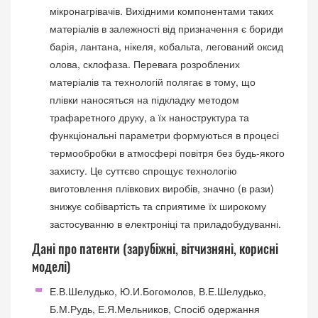
мікронагрівачів. Вихідними компонентами таких
матеріалів в залежності від призначення є бориди
барія, лантана, нікеля, кобальта, легований оксид
олова, склофаза. Перевага розроблених
матеріалів та технологій полягає в тому, що
плівки наносяться на підкладку методом
трафаретного друку, а їх наноструктура та
функціональні параметри формуються в процесі
термообробки в атмосфері повітря без будь-якого
захисту. Це суттєво спрощує технологію
виготовлення плівкових виробів, значно (в рази)
знижує собівартість та сприятиме їх широкому
застосуванню в електроніці та приладобудуванні.
Дані про патенти (зарубіжні, вітчизняні, корисні
моделі)
Е.В.Шелудько, Ю.И.Богомолов, В.Е.Шелудько,
Б.М.Рудь, Е.Я.Мельников, Спосіб одержання