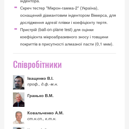
індентора.
Скреч тестер "Мікрон-гамма-2" (Україна),
оснащений діамантовим індентором Віккерса, для
дослідження адгезії плівки і коефіцієнту тертя.
Пристрій (ball-on-plane test) для оцінки
коефіцієнта мікроабразивного зносу і товщини
покриттів в присутності алмазної пасти (0,1 мкм).
Співробітники
Іващенко В.І.
проф., д.ф.-м.н.
Гранько В.М.
Ковальченко А.М.
ст.н.сп., к.т.н.