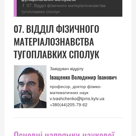
07. Відділ фізичного матеріалознавства
тугоплавких сполук
07. ВІДДІЛ ФІЗИЧНОГО
МАТЕРІАЛОЗНАВСТВА
ТУГОПЛАВКИХ СПОЛУК
Завідувач відділу
Іващенко Володимир Іванович
професор, доктор фізико-
математичних наук
v.ivashchenko@ipms.kyiv.ua
+380(44)205-79-62
Основні напрямки наукової