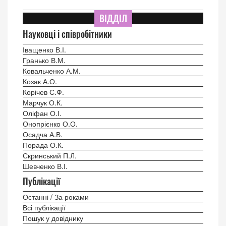
ВІДДІЛ
Науковці і співробітники
Іващенко В.І.
Гранько В.М.
Ковальченко А.М.
Козак А.О.
Корічев С.Ф.
Марчук О.К.
Оліфан О.І.
Онопрієнко О.О.
Осадча А.В.
Порада О.К.
Скринський П.Л.
Шевченко В.І.
Публікації
Останні / За роками
Всі публікації
Пошук у довіднику