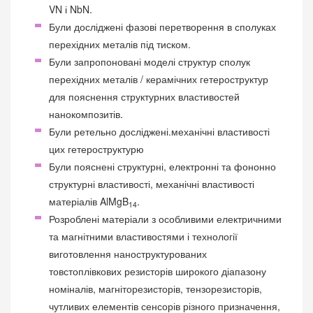
VN і NbN.
Були досліджені фазові перетворення в сполуках
перехідних металів під тиском.
Були запропоновані моделі структур сполук
перехідних металів / керамічних гетероструктур
для пояснення структурних властивостей
нанокомпозитів.
Були ретельно досліджені.механічні властивості
цих гетероструктурю
Були пояснені структурні, електронні та фононно
структурні властивості, механічні властивості
матеріалів AlMgB
.
14
Розроблені матеріали з особливими електричними
та магнітними властивостями і технології
виготовлення наноструктурованих
товстоплівкових резисторів широкого діапазону
номіналів, магніторезисторів, тензорезисторів,
чутливих елементів сенсорів різного призначення,