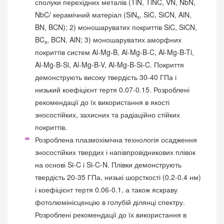
сполуки перехідних металів (TiN, TiNC, VN, NbN,
NbC/ керамічний матеріал (SiN
, SiC, SiCN, AlN,
x
BN, BCN); 2) моношаруватих покриттів SiC, SiCN,
BC
, BCN, AlN; 3) моношаруватих аморфних
x
покриттів систем Al-Mg-B, Al-Mg-B-C, Al-Mg-B-Ti,
Al-Mg-B-Si, Al-Mg-B-V, Al-Mg-B-Si-C. Покриття
демонструють високу твердість 30-40 ГПа і
низький коефіцієнт тертя 0.07-0.15. Розроблені
рекомендації до їх використання в якості
зносостійких, захисних та радіаційно стійких
покриттів.
Розроблена плазмохімічна технологія осадження
зносостійких твердих і напівпровідникових плівок
на основі Si-C і Si-C-N. Плівки демонструють
твердість 20-35 ГПа, низькі шорсткості (0.2-0.4 нм)
і коефіцієнт тертя 0.06-0.1, а також яскраву
фотолюмінісценцію в голубій ділянці спектру.
Розроблені рекомендації до їх використання в