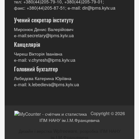
тел: +380(44)205-79-10, +380(44)205-79-01;
факс: +380(44)205-87-51; е-mail: dir@ipms.kyiv.ua
Учений секретар інституту
Миронюк Денис Валерійович
е-mail:secretary@ipms.kyiv.ua
Канцелярія
Чиреш Вікторія Іванівна
е-mail: v.chyresh@ipms.kyiv.ua
Головний бухгалтер
Лебедєва Катерина Юріївна
е-mail: k.lebedieva@ipms.kyiv.ua
Copyright © 2026
ІПМ НАНУ ім.І.М.Францевича
Дизайн і верстка Wpfreeware, розробка ІПМ НАНУ
ім.І.М.Францевича