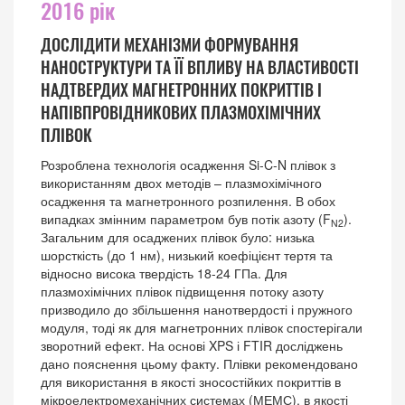
2016 рік
ДОСЛІДИТИ МЕХАНІЗМИ ФОРМУВАННЯ
НАНОСТРУКТУРИ ТА ЇЇ ВПЛИВУ НА ВЛАСТИВОСТІ
НАДТВЕРДИХ МАГНЕТРОННИХ ПОКРИТТІВ І
НАПІВПРОВІДНИКОВИХ ПЛАЗМОХІМІЧНИХ
ПЛІВОК
Розроблена технологія осадження Si-C-N плівок з
використанням двох методів – плазмохімічного
осадження та магнетронного розпилення. В обох
випадках змінним параметром був потік азоту (F
).
N2
Загальним для осаджених плівок було: низька
шорсткість (до 1 нм), низький коефіцієнт тертя та
відносно висока твердість 18-24 ГПа. Для
плазмохімічних плівок підвищення потоку азоту
призводило до збільшення нанотвердості і пружного
модуля, тоді як для магнетронних плівок спостерігали
зворотний ефект. На основі XPS і FTIR досліджень
дано пояснення цьому факту. Плівки рекомендовано
для використання в якості зносостійких покриттів в
мікроелектромеханічних системах (МЕМС), в якості