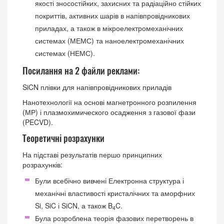
якості зносостійких, захисних та радіаційно стійких
покриттів, активних шарів в напівпровідникових
приладах, а також в мікроелектромеханічних
системах (МЕМС) та наноелектромеханічних
системах (НЕМС).
Посилання на 2 файли реклами:
SiCN плівки для напівпровідникових приладів
Нанотехнології на основі магнетронного розпилення
(МР) і плазмохимического осадження з газової фази
(PECVD).
Теоретичні розрахунки
На підставі результатів першо принципних
розрахунків:
Були всебічно вивчені Електронна структура і
механічні властивості кристалічних та аморфних
Si, SiC і SiCN, а також B
C.
4
Була розроблена теорія фазових перетворень в