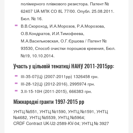
полімерного плівкового резистора. Патент №
62407 UA МПК СО 8L 77/00. Опубл. 25.08.2011.
Бюл. № 16.
В.В.Скороход, И.А.Морозов, Р.А.Морозова,
О.В.Кондратов, И.И.Тимофеева,
М.А.Васильковская, О.Г.Єршова / Патент №
93530, Способ очистки порошков кремния, Бюл.
№19, 10.10.2014.
Участь у цільовій тематиці НАНУ 2011-2015рр:
ІІІ-35-07(Ц) (2007-2011рр) 1326458 грн.
ІІІ-28-12(Ц) (2012-2016), 2995974 грн.
3.ІІ-15-10Н (2011-2015), 666383 грн.
Міжнародні гранти 1997-2015 рр
УНТЦ №551, УНТЦ №1590, УНТЦ №1591, УНТЦ
№4682, УНТЦ №5539, УНТЦ №5964;
CRDF Contract UK-U2-2589-KV-04; УНТЦ № 3927