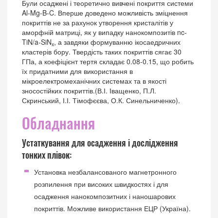
Були осаджені і теоретично вивчені покриття системи
Al-Mg-B-C. Вперше доведено можливість зміцнення
покриттів не за рахунок утворення кристалітів у
аморфній матриці, як у випадку нанокомпозитів nc-
TiN/a-SiN
, а завдяки формуванню ікосаедричних
x
кластерів бору. Твердість таких покриттів сягає 30
ГПа, а коефіцієнт тертя складає 0.08-0.15, що робить
їх придатними для використання в
мікроелектромеханічних системах та в якості
зносостійких покриттів.(В.І. Іващенко, П.Л.
Скринський, І.І. Тімофєєва, О.К. Синельниченко).
Обладнання
Устаткування для осадження і дослідження
тонких плівок:
Установка незбалансованого магнетронного
розпилення при високих швидкостях і для
осадження нанокомпозитних і наношарових
покриттів. Можливе використання ЕЦР (Україна).