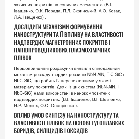
захисних покриттів на сонячних елементах. (В.І.
Іващенко, О.К. Порада, П.Л. Скринський, А.О. Козак,
Л.А. Іващенко) .
ДОСЛІДИТИ МЕХАНІЗМИ ФОРМУВАННЯ
НАНОСТРУКТУРИ ТА ЇЇ ВПЛИВУ НА ВЛАСТИВОСТІ
НАДТВЕРДИХ МАГНЕТРОННИХ ПОКРИТТІВ І
НАПІВПРОВІДНИКОВИХ ПЛАЗМОХІМІЧНИХ
ПЛІВОК
Першопринципні розрахунки виявили спінодальний
механізм розпаду твердих розчинів NbN-AlN, TiC-SiC і
NbC-SiC, що робить їх перспективними у якості
матеріалу покриттів. Деякі із цих систем (NbN-AlN, і
NbC-SiC) нами використані в нанокомпозитних
надтвердих покриттях. (В.І. Іващенко, В.І. Шевченко,
Н.Р. Медюх, О.О. Онопрієнко ).
ВПЛИВ УМОВ СИНТЕЗУ НА НАНОСТРУКТУРУ ТА
ВЛАСТИВОСТІ ПЛІВОК НА ОСНОВІ ТУГОПЛАВКИХ
БОРИДІВ, СИЛІЦИДІВ І ОКСИДІВ