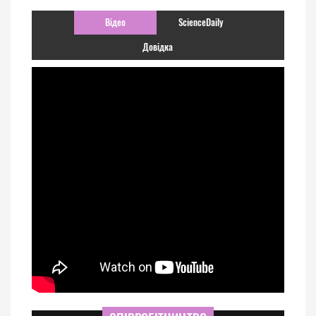
Відео
ScienceDaily
Довідка