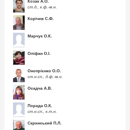
Козак А.О.
ст.д., к.ф.-м.н.
Корічев С.Ф.
Марчук О.К.
Оліфан О.І.
Онопрієнко О.О.
ст.н.сп., д.ф.-м.н.
Осадча А.В.
Порада О.К.
ст.н.сп., к.т.н.
Скринський П.Л.