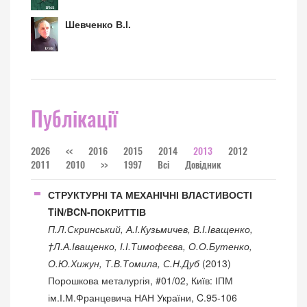
Шевченко В.І.
Публікації
2026
<<
2016
2015
2014
2013
2012
2011
2010
>>
1997
Всі
Довідник
СТРУКТУРНІ ТА МЕХАНІЧНІ ВЛАСТИВОСТІ
TiN/BCN-ПОКРИТТІВ
П.Л.Скринський, А.І.Кузьмичев, В.І.Іващенко,
†Л.А.Іващенко, І.І.Тимофєєва, О.О.Бутенко,
О.Ю.Хижун, Т.В.Томила, С.Н.Дуб
(2013)
Порошкова металургія, #01/02, Київ: ІПМ
ім.І.М.Францевича НАН України, C.95-106