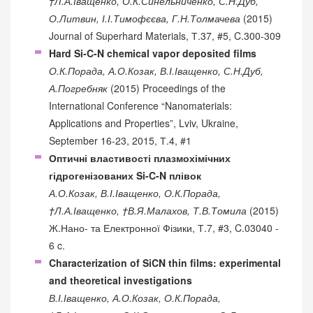
†Л.А.Іващенко, О.К.Синельниченко, С.Н.Дуб,
О.Литвин, І.І.Тимофєєва, Г.Н.Толмачева
(2015)
Journal of Superhard Materials, Т.37, #5, C.300-309
Hard Si-C-N chemical vapor deposited films
О.К.Порада, А.О.Козак, В.І.Іващенко, С.Н.Дуб,
А.Погребняк
(2015) Proceedings of the
International Conference “Nanomaterials:
Applications and Properties”, Lviv, Ukraine,
September 16-23, 2015, Т.4, #1
Оптичні властивості плазмохімічних
гідрогенізованих Si-C-N плівок
А.О.Козак, В.І.Іващенко, О.К.Порада,
†Л.А.Іващенко, †В.Я.Малахов, Т.В.Томила
(2015)
Ж.Нано- та Електронної Фізики, Т.7, #3, C.03040 -
6 c.
Characterization of SiCN thin films: experimental
and theoretical investigations
В.І.Іващенко, А.О.Козак, О.К.Порада,