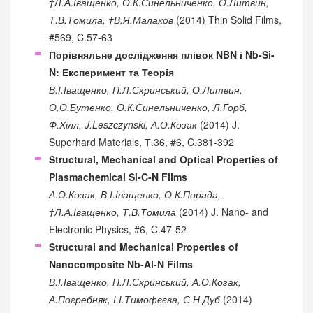
†Л.А.Іващенко, О.К.Синельниченко, О.Литвин,
Т.В.Томила, †В.Я.Малахов
(2014) Thin Solid Films,
#569, C.57-63
Порівняльне дослідження плівок NBN і Nb-Si-
N: Експеримент та Теорія
В.І.Іващенко, П.Л.Скринський, О.Литвин,
О.О.Бутенко, О.К.Синельниченко, Л.Горб,
Ф.Хілл, J.Leszczynski, А.О.Козак
(2014) J.
Superhard Materials, Т.36, #6, C.381-392
Structural, Mechanical and Optical Properties of
Plasmachemical Si-C-N Films
А.О.Козак, В.І.Іващенко, О.К.Порада,
†Л.А.Іващенко, Т.В.Томила
(2014) J. Nano- and
Electronic Physics, #6, C.47-52
Structural and Mechanical Properties of
Nanocomposite Nb-Al-N Films
В.І.Іващенко, П.Л.Скринський, А.О.Козак,
А.Погребняк, І.І.Тимофєєва, С.Н.Дуб
(2014)