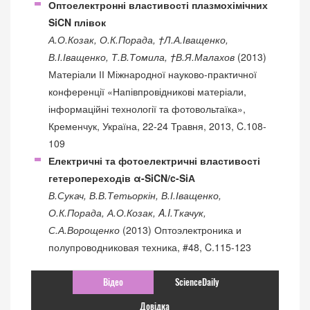
Оптоелектронні властивості плазмохімічних
SiCN плівок
А.О.Козак, О.К.Порада, †Л.А.Іващенко,
В.І.Іващенко, Т.В.Томила, †В.Я.Малахов
(2013)
Матеріали ІІ Міжнародної науково-практичної
конференції «Напівпровідникові матеріали,
інформаційні технології та фотовольтаїка»,
Кременчук, Україна, 22-24 Травня, 2013, C.108-
109
Електричні та фотоелектричні властивості
гетеропереходів α-SiCN/c-SiА
В.Сукач, В.В.Тетьоркін, В.І.Іващенко,
О.К.Порада, А.О.Козак, A.I.Ткачук,
С.А.Ворощенко
(2013) Оптоэлектроника и
полупроводниковая техника, #48, C.115-123
Відео
ScienceDaily
Довідка