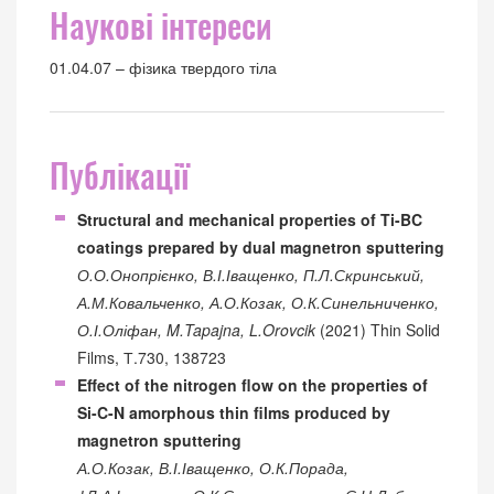
Наукові інтереси
01.04.07 – фізика твердого тіла
Публікації
Structural and mechanical properties of Ti-BC
coatings prepared by dual magnetron sputtering
О.О.Онопрієнко, В.І.Іващенко, П.Л.Скринський,
А.М.Ковальченко, А.О.Козак, О.К.Синельниченко,
О.І.Оліфан, M.Tapajna, L.Orovcik
(2021) Thin Solid
Films, Т.730, 138723
Effect of the nitrogen flow on the properties of
Si-C-N amorphous thin films produced by
magnetron sputtering
А.О.Козак, В.І.Іващенко, О.К.Порада,