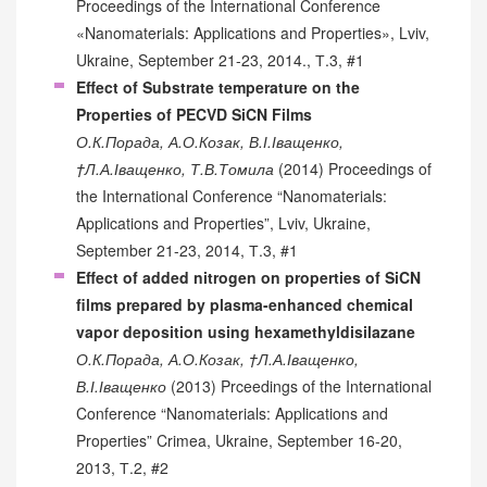
Proceedings of the International Conference
«Nanomaterials: Applications and Properties», Lviv,
Ukraine, September 21-23, 2014., Т.3, #1
Effect of Substrate temperature on the
Properties of PECVD SiCN Films
О.К.Порада, А.О.Козак, В.І.Іващенко,
†Л.А.Іващенко, Т.В.Томила
(2014) Proceedings of
the International Conference “Nanomaterials:
Applications and Properties”, Lviv, Ukraine,
September 21-23, 2014, Т.3, #1
Effect of added nitrogen on properties of SiCN
films prepared by plasma-enhanced chemical
vapor deposition using hexamethyldisilazane
О.К.Порада, А.О.Козак, †Л.А.Іващенко,
В.І.Іващенко
(2013) Prceedings of the International
Conference “Nanomaterials: Applications and
Properties” Crimea, Ukraine, September 16-20,
2013, Т.2, #2