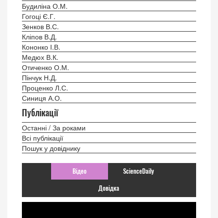
Будиліна О.М.
Гогоці Є.Г.
Зенков В.С.
Кліпов В.Д.
Кононко І.В.
Медюх В.К.
Отиченко О.М.
Пінчук Н.Д.
Проценко Л.С.
Синиця А.О.
Публікації
Останні / За роками
Всі публікації
Пошук у довіднику
Відео
ScienceDaily
Довідка