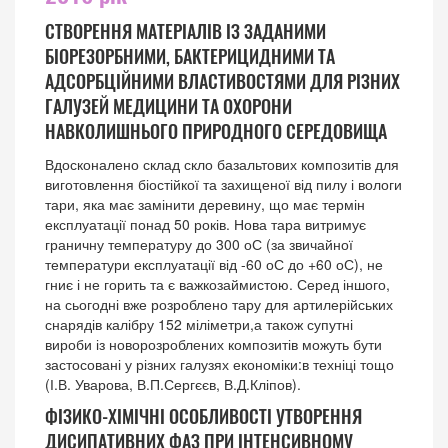
СТВОРЕННЯ МАТЕРІАЛІВ ІЗ ЗАДАНИМИ
БІОРЕЗОРБНИМИ, БАКТЕРИЦИДНИМИ ТА
АДСОРБЦІЙНИМИ ВЛАСТИВОСТЯМИ ДЛЯ РІЗНИХ
ГАЛУЗЕЙ МЕДИЦИНИ ТА ОХОРОНИ
НАВКОЛИШНЬОГО ПРИРОДНОГО СЕРЕДОВИЩА
Вдосконалено склад скло базальтових композитів для
виготовлення біостійкої та захищеної від пилу і вологи
тари, яка має замінити деревину, що має термін
експлуатації понад 50 років. Нова тара витримує
граничну температуру до 300 оС (за звичайної
температури експлуатації від -60 оС до +60 оС), не
гниє і не горить та є важкозаймистою. Серед іншого,
на сьогодні вже розроблено тару для артилерійських
снарядів калібру 152 міліметри,а також супутні
вироби із новорозроблених композитів можуть бути
застосовані у різних галузях економіки:в техніці тощо
(І.В. Уварова, В.П.Сергєєв, В.Д.Кліпов).
ФІЗИКО-ХІМІЧНІ ОСОБЛИВОСТІ УТВОРЕННЯ
ДИСИПАТИВНИХ ФАЗ ПРИ ІНТЕНСИВНОМУ