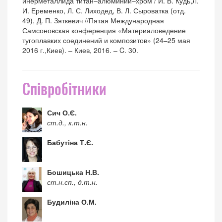
инерметаллида титан–алюминий–хром / И. В. Кудь,Л.
И. Еременко, Л. С. Лиходед, В. Л. Сыроватка (отд.
49), Д. П. Зяткевич //Пятая Международная
Самсоновская конференция «Материаловедение
тугоплавких соединений и композитов» (24–25 мая
2016 г.,Киев). – Киев, 2016. – C. 30.
Співробітники
Сич О.Є.
ст.д., к.т.н.
Бабутіна Т.Є.
Бошицька Н.В.
ст.н.сп., д.т.н.
Будиліна О.М.