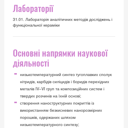
Лабораторії
31.01. Лабораторія аналітичних методів досліджень і
функціональної кераміки
Основні напрямки наукової
діяльності
низькотемпературний синтез тугоплавких сполук
нітридів, карбідів силіцидів і боридів перехідних
металів IV–VI груп та композиційних систем і
твердих розчинів на їхній основі;
створення наноструктурних покриттів із
використанням безкисневих нанорозмірних
порошків, одержаних шляхом
низькотемпературного синтезу;