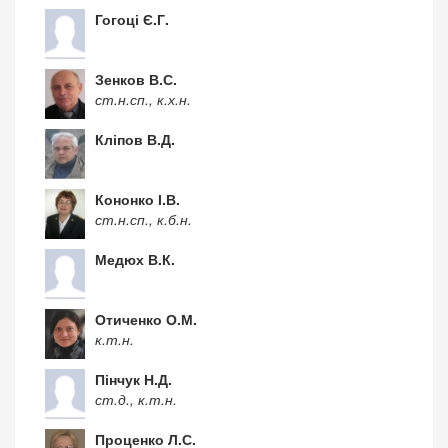
Гогоці Є.Г.
Зенков В.С.
ст.н.сп., к.х.н.
Кліпов В.Д.
Кононко І.В.
ст.н.сп., к.б.н.
Медюх В.К.
Отиченко О.М.
к.т.н.
Пінчук Н.Д.
ст.д., к.т.н.
Проценко Л.С.