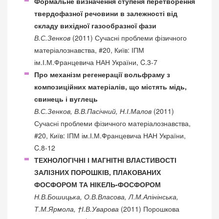
Формальне визначення ступеня перетворення
твердофазної речовини в залежності від
складу вихідної газообразної фази
В.С.Зенков
(2011) Сучасні проблеми фізичного
матеріалознавства, #20, Київ: ІПМ
ім.І.М.Францевича НАН України, C.3-7
Про механізм регенерації вольфраму з
композиційних матеріалів, що містять мідь,
свинець і вуглець
В.С.Зенков, В.В.Пасічний, Н.І.Малов
(2011)
Сучасні проблеми фізичного матеріалознавства,
#20, Київ: ІПМ ім.І.М.Францевича НАН України,
C.8-12
ТЕХНОЛОГІЧНІ І МАГНІТНІ ВЛАСТИВОСТІ
ЗАЛІЗНИХ ПОРОШКІВ, ПЛАКОВАНИХ
ФОСФОРОМ ТА НІКЕЛЬ-ФОСФОРОМ
Н.В.Бошицька, О.В.Власова, Л.М.Апінінська,
Т.М.Ярмола, †І.В.Уварова
(2011) Порошкова