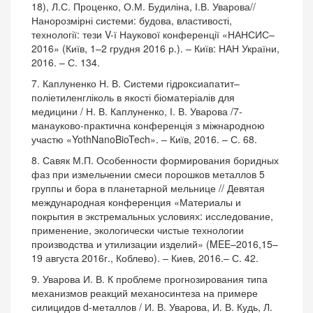
18), Л.С. Проценко, О.М. Будиліна, І.В. Уварова//
Нанорозмірні системи: будова, властивості,
технології: тези V-ї Наукової конференції «НАНСИС–
2016» (Київ, 1–2 грудня 2016 р.). – Київ: НАН України,
2016. – С. 134.
7. Каплуненко Н. В. Системи гідроксиапатит–
поліетиленгліколь в якості біоматеріалів для
медицини / Н. В. Каплуненко, І. В. Уварова /7-
манауково-практична конференція з міжнародною
участю «YothNanoBioTech». – Київ, 2016. – С. 68.
8. Савяк М.П. Особенности формирования боридных
фаз при измельчении смеси порошков металлов 5
группы и бора в планетарной мельнице // Девятая
международная конференция «Материалы и
покрытия в экстремальных условиях: исследование,
применение, экологически чистые технологии
производства и утилизации изделий» (MEE–2016,15–
19 августа 2016г., Коблево). – Киев, 2016.– С. 42.
9. Уварова И. В. К проблеме прогнозирования типа
механизмов реакций механосинтеза на примере
силицидов d-металлов / И. В. Уварова, И. В. Кудь, Л.