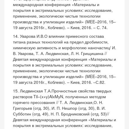
международная конференция «Материалы и
покрытия в экстремальных условиях: исследование,
применение, экологически чистые технологии
производства и утилизации изделий» (MEE–2016, 15–
19 августа 2016г., Коблево). – Киев, 2016. – С. 74.
14. Уварова И.В.О влиянии примесного состава
титана разных технологий на предел дробимости,
химическую активность и морфологию наночастиц/ И.
В. Уварова, Т. А. Людвинская, Л. Н. Грищишина //
Девятая международная конференция «Материалы и
покрытия в экстремальных условиях: исследование,
применение, экологически чистые технологии
производства и утилизации изделий» (MEE–2016, 15–
19 августа 2016г., Коблево). – Киев, 2016. –С.82.
15. Людвинская Т.А.Прочностные свойства твердых
растворов Til–(х+у)AlхMуN, полученных методом
горячего прессования // Т. А. Людвинская,О. Н.
Григорьев (отд. 30), И. П. Нешпор (отд. 30), В. И.
Субботин (отд. 49), Н. П. Бродниковский (отд. 53)//
Девятая международная конференция «Материалы и
покрытия в экстремальных условиях: исследование,