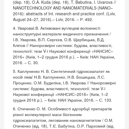
(dep. 18), O.A. Kuda (dep. 18), T. Babutina, I. Uvarova //
NANOTECHNOLOGY AND NANOMATERIALS (NANO–
2016): abstracts of Int. research and practice conf. (Lviv,
August 24–27, 2016).– Lviv, 2016. – Р. 492.
4. УвароваІ.В. Активовані вуглецеві волокнисті
наноструктурні матеріали медичного призначення /
І.В. Уварова, В.П. Сергєєв, О.В. Щербицька, В.Д.
Кліпов // Нанорозмірні системи: будова, властивості,
технології: тези V-ї Наукової конференції «НАНСИС–
2016» (Київ, 1–2 грудня 2016 р.). – Київ: НАН України,
2016. – С. 30.
5. Каплуненко Н. В. Синтетичний гідроксиапатит як
носій ліків/ Н.В. Каплуненко, Н.В. Бошицька, Л.С.
Проценко, О.М. Будиліна, І.В. Уварова // Нанорозмірні
системи: будова, властивості, технології: тези V-ї
Наукової конференції «НАНСИС–2016» (Київ, 1–2
грудня 2016 р.). – Київ: НАН України, 2016. – С. 133.
6. Отиченко О. М. Особливості адсорбції препаратів
різної молекулярної маси біогенним
гідроксиапатитом, легованим наномагнетитом / О.М.
Отиченко (від. 18), Т.Є. Бабутіна, О.Р. Пархомей (від.