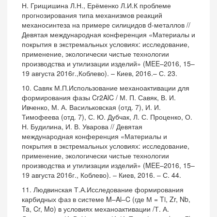
Н. Грищишина Л.Н., Ерёменко Л.И.К проблеме
прогнозирования типа механизмов реакций
механосинтеза на примере силицидов d-металлов //
Девятая международная конференция «Материалы и
покрытия в экстремальных условиях: исследование,
применение, экологически чистые технологии
производства и утилизации изделий» (MEE–2016, 15–
19 августа 2016г.,Коблево). – Киев, 2016.– С. 23.
10. Савяк М.П.Использование механоактивации для
формирования фазы Cr2AlC / М. П. Савяк, В. И.
Ивченко, М. А. Васильковская (отд. 7), И. И.
Тимофеева (отд. 7), С. Ю. Дубчак, Л. С. Проценко, О.
Н. Будилина, И. В. Уварова // Девятая
международная конференция «Материалы и
покрытия в экстремальных условиях: исследование,
применение, экологически чистые технологии
производства и утилизации изделий» (MEE–2016, 15–
19 августа 2016г., Коблево). – Киев, 2016. – С. 44.
11. Людвинская Т.А.Исследование формирования
карбидных фаз в системе M–Al–C (где М = Ti, Zr, Nb,
Ta, Cr, Mo) в условиях механоактивации /Т. А.