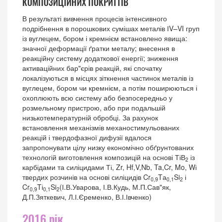
КОМПОЗИЦІЙНИХ ПОКРИТТІВ
В результаті вивчення процесів інтенсивного
подрібнення в порошкових сумішах металів ІV–VI груп
із вуглецем, бором і кремнієм встановлено явища:
значної деформації ґратки металу; внесення в
реакційну систему додаткової енергії; зниження
активаційних бар"єрів реакцій, які спочатку
локалізуються в місцях зіткнення частинок металів із
вуглецем, бором чи кремнієм, а потім поширюються і
охоплюють всю систему або безпосередньо у
розмельному пристрою, або при подальшій
низькотемпературній обробці. За рахунок
встановлення механізмів механостимульованих
реакцій і твердофазної дифузії вдалося
запропонувати цілу низку економічно обґрунтованих
технологій виготовлення композицій на основі ТіВ
із
2
карбідами та силіцидами Ті, Zr, Hf,V,Nb, Ta,Cr, Mo, Wі
твердих розчинів на основі силіцидів Cr
Tа
Si
і
0,9
0,1
2
Cr
Tі
Si
(І.В.Уварова, І.В.Кудь, М.П.Сав"як,
0,9
0,1
2
Д.П.Зяткевич, Л.І.Єременко, В.І.Івченко)
2016 рік