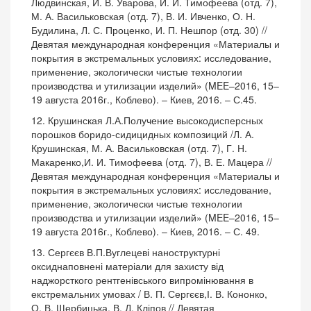
Людвинская, И. В. Уварова, И. И. Тимофеева (отд. 7),
М. А. Васильковская (отд. 7), В. И. Ивченко, О. Н.
Будилина, Л. С. Проценко, И. П. Нешпор (отд. 30) //
Девятая международная конференция «Материалы и
покрытия в экстремальных условиях: исследование,
применение, экологически чистые технологии
производства и утилизации изделий» (MEE–2016, 15–
19 августа 2016г., Коблево). – Киев, 2016. – С.45.
12. Крушинская Л.А.Получение высокодисперсных
порошков боридо-сидицидных композиций /Л. А.
Крушинская, М. А. Васильковская (отд. 7), Г. Н.
Макаренко,И. И. Тимофеева (отд. 7), В. Е. Мацера //
Девятая международная конференция «Материалы и
покрытия в экстремальных условиях: исследование,
применение, экологически чистые технологии
производства и утилизации изделий» (MEE–2016, 15–
19 августа 2016г., Коблево). – Киев, 2016. – С. 49.
13. Сергєєв В.П.Вуглецеві наноструктурні
оксиднаповнені матеріали для захисту від
наджорсткого рентгенівського випромінювання в
екстремальних умовах / В. П. Сергєєв,І. В. Кононко,
О. В. Щербицька, В. Д. Кліпов // Девятая