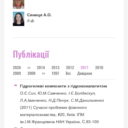
Синиця А.О.
д.ф.
Публікації
2026
<<
2014
2013
2012
2011
2010
2009
2008
>>
1997
Всі
Довідник
Гідрогелеві композити з гідроксиапатитом
О.Є.Сич, Ю.М.Самченко, І.Є.Болдескул,
Л.А.Іванченко, Н.Д.Пінчук, С.М.Данильченко
(2011) Сучасні проблеми фізичного
матеріалознавства, #20, Київ: ІПМ
ім.І.М.Францевича НАН України, C.93-100