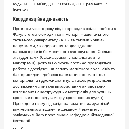
Кудь, М.П. Сав’як, Д.П. Зяткевич, Л.І. Єременко, В.І.
Івченко).
Координаційна діяльність
Протягом усього року відділ проводив спільні роботи з
Факультетом біомедичної інженерії Національного
технічного університету «КПІ» за такими новими
напрямами, як одержання та дослідження
наноматеріалів біомедичного застосування. Спільно
зі студентами (бакалаврами, спеціалістами та
магістрами) цього Факультету постійно проводяться
роботи з дослідження впливу магнітного поля, ліків та
бактерицидних добавок на властивості магнітних
матеріалів та гідроксиапатиту, а також розрахункові
дослідження з питань використання активованих
вуглецевих наноструктурних матеріалів для зупинки
крові (залежно від діаметру кровоносних судин).
Проведено низку відповідних тематичних зустрічей
між керівником відділу та деканом Факультету і
завідуючим його профільною кафедрою біомедичної
інженерії.