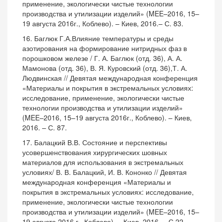
применение, экологически чистые технологии
производства и утилизации изделий» (MEE–2016, 15–
19 августа 2016г., Коблево). – Киев, 2016.– С. 83.
16. Баглюк Г.А.Влияние температуры и среды
азотирования на формирование нитридных фаз в
порошковом железе / Г. А. Баглюк (отд. 36), А. А.
Мамонова (отд. 36), В. Я. Куровский (отд. 36),Т. А.
Людвинская // Девятая международная конференция
«Материалы и покрытия в экстремальных условиях:
исследование, применение, экологически чистые
технологии производства и утилизации изделий»
(MEE–2016, 15–19 августа 2016г., Коблево). – Киев,
2016. – С. 87.
17. Балацкий В.В. Состояние и перспективы
усовершенствования хирургических шовных
материалов для использования в экстремальных
условиях/ В. В. Балацкий, И. В. Кононко // Девятая
международная конференция «Материалы и
покрытия в экстремальных условиях: исследование,
применение, экологически чистые технологии
производства и утилизации изделий» (MEE–2016, 15–
19 августа 2016 г., Коблево). – Киев, 2016. – С.22.