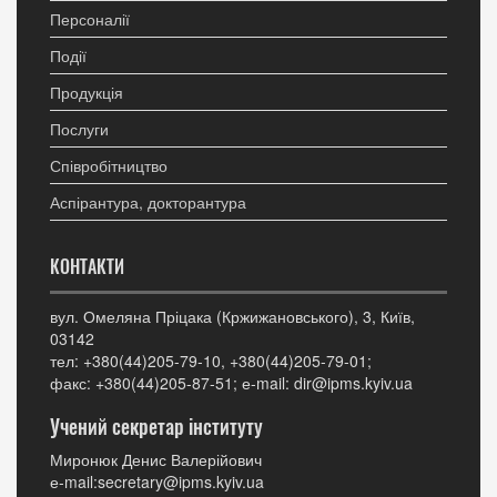
Персоналії
Події
Продукція
Послуги
Співробітництво
Аспірантура, докторантура
КОНТАКТИ
вул. Омеляна Пріцака (Кржижановського), 3, Київ,
03142
тел: +380(44)205-79-10, +380(44)205-79-01;
факс: +380(44)205-87-51; е-mail: dir@ipms.kyiv.ua
Учений секретар інституту
Миронюк Денис Валерійович
е-mail:secretary@ipms.kyiv.ua