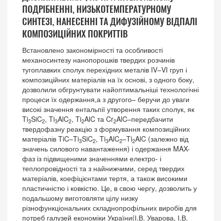
ПОДРІБНЕННІ, НИЗЬКОТЕМПЕРАТУРНОМУ
СИНТЕЗІ, НАНЕСЕННІ ТА ДИФУЗІЙНОМУ ВІДПАЛІ
КОМПОЗИЦІЙНИХ ПОКРИТТІВ
Встановлено закономірності та особливості
механосинтезу нанопорошків твердих розчинів
тугоплавких сполук перехідних металів IV–VI груп і
композиційних матеріалів на їх основі, з одного боку,
дозволили обгрунтувати найоптимальніші технологічні
процеси їх одержання,а з другого– беручи до уваги
високі значення ентальпії утворення таких сполук, як
Ti
SiC
, Ti
AlC
, Ti
AlC та Cr
AlC–передбачити
3
2
3
2
2
2
твердофазну реакцію з формування композиційних
матеріалів TiC–Ti
SiC
, Ti
AlC
–Ti
AlC (залежно від
3
2
3
2
2
значень силового навантаження) і одержання MAX-
фаз із підвищеними значеннями електро- і
теплопровідності та з найнижчими, серед твердих
матеріалів, коефіцієнтами тертя, а також високими
пластичністю і ковкістю. Це, в свою чергу, дозволить у
подальшому виготовляти цілу низку
різнофункціональних складнопрофільних виробів для
потреб галузей економіки України(І.В. Уварова, І.В.