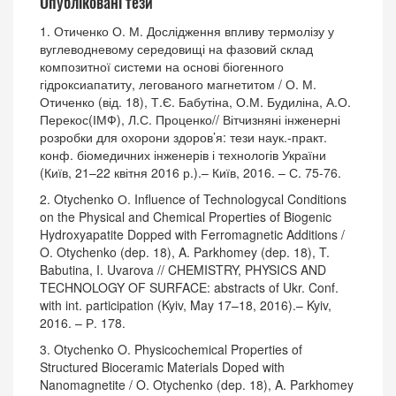
Опубліковані тези
1. Отиченко О. М. Дослідження впливу термолізу у
вуглеводневому середовищі на фазовий склад
композитної системи на основі біогенного
гідроксиапатиту, легованого магнетитом / О. М.
Отиченко (від. 18), Т.Є. Бабутіна, О.М. Будиліна, А.О.
Перекос(ІМФ), Л.С. Проценко// Вітчизняні інженерні
розробки для охорони здоров’я: тези наук.-практ.
конф. біомедичних інженерів і технологів України
(Київ, 21–22 квітня 2016 р.).– Київ, 2016. – С. 75-76.
2. Otychenko О. Influence of Technologycal Conditions
on the Physical and Chemical Properties of Biogenic
Hydroxyapatite Dopped with Ferromagnetic Additions /
O. Otychenko (dep. 18), A. Parkhomey (dep. 18), T.
Babutina, I. Uvarova // CHEMISTRY, PHYSICS AND
TECHNOLOGY OF SURFACE: abstracts of Ukr. Conf.
with int. рarticipation (Kyiv, May 17–18, 2016).– Kyiv,
2016. – Р. 178.
3. Otychenko O. Physicochemical Properties of
Structured Bioceramic Materials Doped with
Nanomagnetite / O. Otychenko (dep. 18), A. Parkhomey