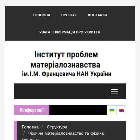
ГОЛОВНА
ПРО НАС
КОНТАКТИ
УВАГА! ІНФОРМАЦІЯ ПРО УКРИТТЯ
Toggle
navigation
Конференції
Головна
Структура
Фізичне матеріалознавство та фізика
міцності