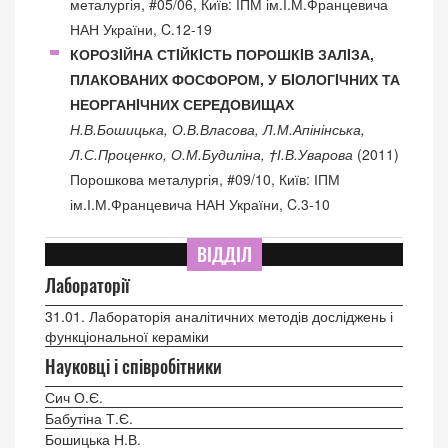
металургія, #05/06, Київ: ІПМ ім.І.М.Францевича
НАН України, C.12-19
КОРОЗIЙНА СТIЙКIСТЬ ПОРОШКIВ ЗАЛIЗА,
ПЛАКОВАНИХ ФОСФОРОМ, У БIОЛОГIЧНИХ ТА
НЕОРГАНIЧНИХ СЕРЕДОВИЩАХ
Н.В.Бошицька, О.В.Власова, Л.М.Апінінська,
Л.С.Проценко, О.М.Будиліна, †І.В.Уварова
(2011)
Порошкова металургія, #09/10, Київ: ІПМ
ім.І.М.Францевича НАН України, C.3-10
ВІДДІЛ
Лабораторії
31.01. Лабораторія аналітичних методів досліджень і
функціональної кераміки
Науковці і співробітники
Сич О.Є.
Бабутіна Т.Є.
Бошицька Н.В.