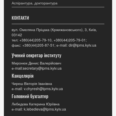
Аспірантура, докторантура
КОНТАКТИ
вул. Омеляна Пріцака (Кржижановського), 3, Київ,
03142
тел: +380(44)205-79-10, +380(44)205-79-01;
факс: +380(44)205-87-51; е-mail: dir@ipms.kyiv.ua
Учений секретар інституту
Миронюк Денис Валерійович
е-mail:secretary@ipms.kyiv.ua
Канцелярія
Чиреш Вікторія Іванівна
е-mail: v.chyresh@ipms.kyiv.ua
Головний бухгалтер
Лебедєва Катерина Юріївна
е-mail: k.lebedieva@ipms.kyiv.ua