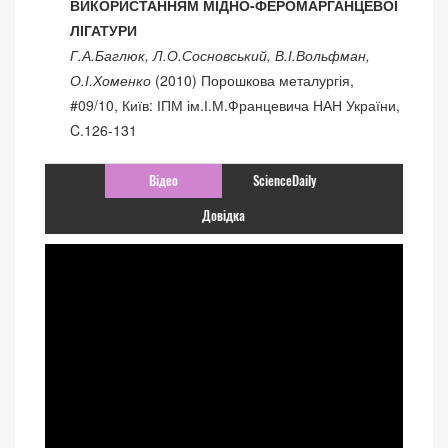
ВИКОРИСТАННЯМ МІДНО-ФЕРОМАРГАНЦЕВОЇ
ЛІГАТУРИ
Г.А.Баглюк, Л.О.Сосновський, В.І.Вольфман,
О.І.Хоменко
(2010) Порошкова металургія,
#09/10, Київ: ІПМ ім.І.М.Францевича НАН України,
C.126-131
Відео
ScienceDaily
Довідка