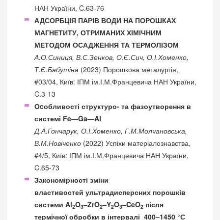
НАН України, C.63-76
АДСОРБЦІЯ ПАРІВ ВОДИ НА ПОРОШКАХ
МАГНЕТИТУ, ОТРИМАНИХ ХІМІЧНИМ
МЕТОДОМ ОСАДЖЕННЯ ТА ТЕРМОЛІЗОМ
А.О.Синиця, В.С.Зенков, О.Є.Сич, О.І.Хоменко,
Т.Є.Бабутіна
(2023) Порошкова металургія,
#03/04, Київ: ІПМ ім.І.М.Францевича НАН України,
C.3-13
Оcобливості структуро- та фазоутворення в
системі Fe—Ga—Al
Д.А.Гончарук, О.І.Хоменко, Г.М.Молчановська,
В.М.Новіченко
(2022) Успіхи матеріалознавства,
#4/5, Київ: ІПМ ім.І.М.Францевича НАН України,
C.65-73
Закономірності зміни
властивостей ультрадисперсних порошків
системи Al
O
–ZrO
–Y
O
–CeO
після
2
3
2
2
3
2
термічної обробки в інтервалі 400–1450 °С