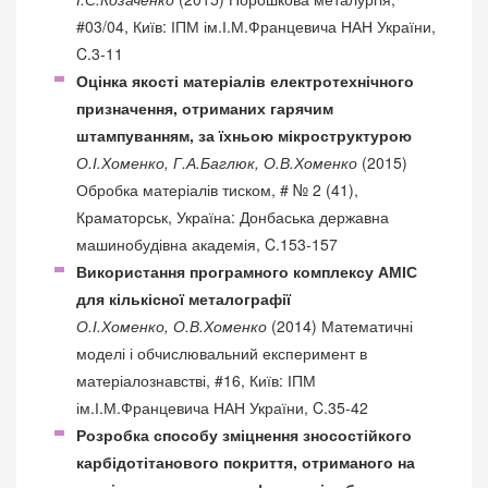
#03/04, Київ: ІПМ ім.І.М.Францевича НАН України,
C.3-11
Оцінка якості матеріалів електротехнічного
призначення, отриманих гарячим
штампуванням, за їхньою мікроструктурою
О.І.Хоменко, Г.А.Баглюк, О.В.Хоменко
(2015)
Обробка матеріалів тиском, # № 2 (41),
Краматорськ, Україна: Донбаська державна
машинобудівна академія, C.153-157
Використання програмного комплексу АМІС
для кількісної металографії
О.І.Хоменко, О.В.Хоменко
(2014) Математичні
моделі і обчислювальний експеримент в
матеріалознавстві, #16, Київ: ІПМ
ім.І.М.Францевича НАН України, C.35-42
Розробка способу зміцнення зносостійкого
карбідотітанового покриття, отриманого на