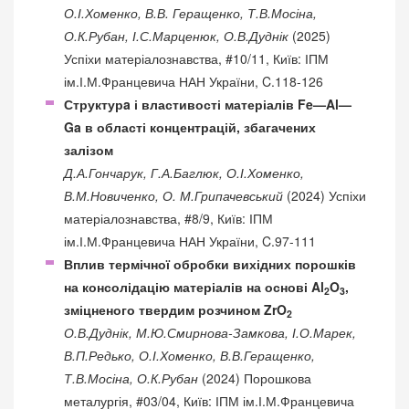
О.І.Хоменко, В.В. Геращенко, Т.В.Мосіна,
О.К.Рубан, І.С.Марценюк, О.В.Дуднік
(2025)
Успіхи матеріалознавства, #10/11, Київ: ІПМ
ім.І.М.Францевича НАН України, C.118-126
Структурa і властивості матеріалів Fe—Al—
Ga в області концентрацій, збагачених
залізом
Д.А.Гончарук, Г.А.Баглюк, О.І.Хоменко,
В.М.Новиченко, О. М.Грипачевський
(2024) Успіхи
матеріалознавства, #8/9, Київ: ІПМ
ім.І.М.Францевича НАН України, C.97-111
Вплив термічної обробки вихідних порошків
на консолідацію матеріалів на основі Al
O
,
2
3
зміцненого твердим розчином ZrO
2
О.В.Дуднік, М.Ю.Смирнова-Замкова, І.О.Марек,
В.П.Редько, О.І.Хоменко, В.В.Геращенко,
Т.В.Мосіна, О.К.Рубан
(2024) Порошкова
металургія, #03/04, Київ: ІПМ ім.І.М.Францевича