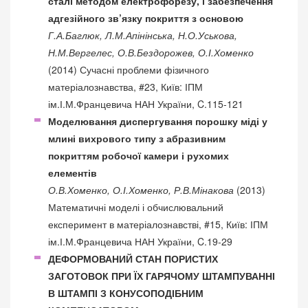
сталі методом електрофорезу, і забезпечення
адгезійного зв’язку покриття з основою
Г.А.Баглюк, Л.М.Апінінська, Н.О.Уськова,
Н.М.Вергелес, О.В.Бездорожев, О.І.Хоменко
(2014) Сучасні проблеми фізичного
матеріалознавства, #23, Київ: ІПМ
ім.І.М.Францевича НАН України, C.115-121
Моделювання диспергування порошку міді у
млині вихрового типу з абразивним
покриттям робочої камери і рухомих
елементів
О.В.Хоменко, О.І.Хоменко, Р.В.Мінакова
(2013)
Математичні моделі і обчислювальний
експеримент в матеріалознавстві, #15, Київ: ІПМ
ім.І.М.Францевича НАН України, C.19-29
ДЕФОРМОВАНИЙ СТАН ПОРИСТИХ
ЗАГОТОВОК ПРИ ЇХ ГАРЯЧОМУ ШТАМПУВАННІ
В ШТАМПІ З КОНУСОПОДІБНИМ