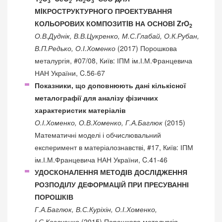
2
3
2
2
3
МIКРОСТРУКТУРНОГО ПРОЕКТУВАННЯ
КОЛЬОРОВИХ КОМПОЗИТIВ НА ОСНОВI ZrO
2
О.В.Дуднік, В.В.Цукренко, М.С.Глабай, О.К.Рубан,
В.П.Редько, О.І.Хоменко
(2017) Порошкова
металургія, #07/08, Київ: ІПМ ім.І.М.Францевича
НАН України, C.56-67
Показники, що доповнюють дані кількісної
металографії для аналізу фізичних
характеристик матеріалів
О.І.Хоменко, О.В.Хоменко, Г.А.Баглюк
(2015)
Математичні моделі і обчислювальний
експеримент в матеріалознавстві, #17, Київ: ІПМ
ім.І.М.Францевича НАН України, C.41-46
УДОСКОНАЛЕННЯ МЕТОДІВ ДОСЛІДЖЕННЯ
РОЗПОДІЛУ ДЕФОРМАЦІЙ ПРИ ПРЕСУВАННІ
ПОРОШКІВ
Г.А.Баглюк, В.С.Куріхін, О.І.Хоменко,
І.С.Козаченко
(2015) Порошкова металургія,