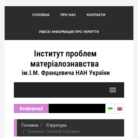
ГОЛОВНА
ПРО НАС
КОНТАКТИ
УВАГА! ІНФОРМАЦІЯ ПРО УКРИТТЯ
Toggle
navigation
Конференції
Головна
Структура
Хоменко Олексій Ігорович