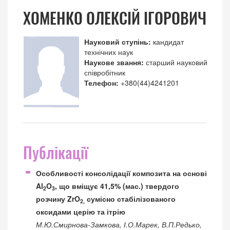
ХОМЕНКО ОЛЕКСІЙ ІГОРОВИЧ
Науковий ступінь:
кандидат
технічних наук
Наукове звання:
старший науковий
співробітник
Телефон:
+380(44)4241201
Публікації
Особливості консолідації композита на основі
Al
O
, що вміщує 41,5% (мас.) твердого
2
3
розчину ZrO
сумісно стабілізованого
2,
оксидами церію та ітрію
М.Ю.Смирнова-Замкова, І.О.Марек, В.П.Редько,