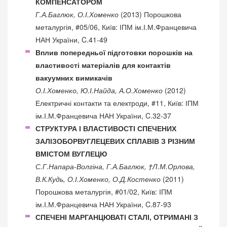
КОМПЕНСАТОРОМ
Г.А.Баглюк, О.І.Хоменко
(2013) Порошкова
металургія, #05/06, Київ: ІПМ ім.І.М.Францевича
НАН України, C.41-49
Вплив попередньої підготовки порошків на
властивості матеріалів для контактів
вакуумних вимикачів
О.І.Хоменко, Ю.І.Найда, А.О.Хоменко
(2012)
Електричні контакти та електроди, #11, Київ: ІПМ
ім.І.М.Францевича НАН України, C.32-37
СТРУКТУРА І ВЛАСТИВОСТІ СПЕЧЕНИХ
ЗАЛІЗОБОРВУГЛЕЦЕВИХ СПЛАВІВ З РІЗНИМ
ВМІСТОМ ВУГЛЕЦЮ
С.Г.Напара-Волгіна, Г.А.Баглюк, †Л.М.Орлова,
В.К.Кудь, О.І.Хоменко, О.Д.Костенко
(2011)
Порошкова металургія, #01/02, Київ: ІПМ
ім.І.М.Францевича НАН України, C.87-93
СПЕЧЕНІ МАРГАНЦЮВАТІ СТАЛІ, ОТРИМАНІ З