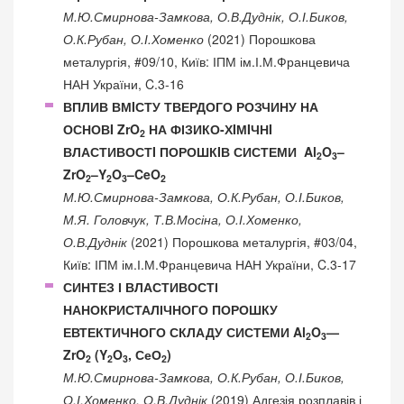
М.Ю.Смирнова-Замкова, О.В.Дуднік, О.І.Биков,
О.К.Рубан, О.І.Хоменко
(2021) Порошкова
металургія, #09/10, Київ: ІПМ ім.І.М.Францевича
НАН України, C.3-16
ВПЛИВ ВМIСТУ ТВЕРДОГО РОЗЧИНУ НА
ОСНОВI ZrO
НА ФІЗИКО-ХIМIЧНI
2
ВЛАСТИВОСТI ПОРОШКIВ СИСТЕМИ Al
O
–
2
3
ZrO
–Y
O
–CeO
2
2
3
2
М.Ю.Смирнова-Замкова, О.К.Рубан, О.І.Биков,
М.Я. Головчук, Т.В.Мосіна, О.І.Хоменко,
О.В.Дуднік
(2021) Порошкова металургія, #03/04,
Київ: ІПМ ім.І.М.Францевича НАН України, C.3-17
СИНТЕЗ І ВЛАСТИВОСТІ
НАНОКРИСТАЛІЧНОГО ПОРОШКУ
ЕВТЕКТИЧНОГО СКЛАДУ СИСТЕМИ Al
O
—
2
3
ZrO
(Y
O
, СеО
)
2
2
3
2
М.Ю.Смирнова-Замкова, О.К.Рубан, О.І.Биков,
О.І.Хоменко, О.В.Дуднік
(2019) Адгезія розплавів і