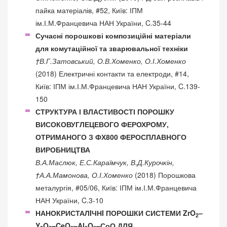
пайка матеріалів, #52, Київ: ІПМ
ім.І.М.Францевича НАН України, C.35-44
Сучасні порошкові композиційні матеріали
для комутаційної та зварювальної техніки
†В.Г.Затовський, О.В.Хоменко, О.І.Хоменко
(2018) Електричні контакти та електроди, #14,
Київ: ІПМ ім.І.М.Францевича НАН України, C.139-
150
СТРУКТУРА І ВЛАСТИВОСТІ ПОРОШКУ
ВИСОКОВУГЛЕЦЕВОГО ФЕРОХРОМУ,
ОТРИМАНОГО З ФХ800 ФЕРОСПЛАВНОГО
ВИРОБНИЦТВА
В.А.Маслюк, Е.С.Караїмчук, В.Д.Курочкін,
†А.А.Мамонова, О.І.Хоменко
(2018) Порошкова
металургія, #05/06, Київ: ІПМ ім.І.М.Францевича
НАН України, C.3-10
НАНОКРИСТАЛIЧНI ПОРОШКИ СИСТЕМИ ZrO
–
2
Y
O
–CeO
–Al
O
–СоО ДЛЯ