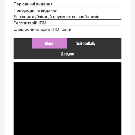
Періодичні видання
Неперіодичні видання
Довідник публікацій наукових співробітників
Репозитарій ІПМ
Електронний архів ІПМ. Звіти
Відео
ScienceDaily
Довідка