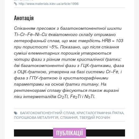
http://www.materials.kiev.ua/article/1996
Анотація
Cпіканням пресовок з багатокомпонентної шихти
Ti–Cr–Fe–Ni–Cu eквіатомного складу отримано
гетерофазный сплав, що має твердість НRВ = 103
при пористості ~5%. Показано, що після спікання
суміші елементарних порошків утворюються
чотири фази з різним типом кристалічної ґратки:
дві багатокомпонентні фази з ГЦК-ґратками, фаза
з ОЦК-ґраткою, утворена на базі системи Cr–Fe, і
фаза з ГПУ-ґраткою із кристалографічними
параметрами на основі ґратки титану. На
рентгенограмі сплаву фіксуються також виразні
піки інтерметалідів Cr
Ti, Fe
Ti і Ni
Ti.
2
2
3
БАГАТОКОМПОНЕНТНИЙ СПЛАВ, КРИСТАЛОГРАФІЧНА ҐРАТКА,
ПОРОШКОВА МЕТАЛУРГІЯ, СПІКАННЯ, ТВЕРДИЙ РОЗЧИН
ПУБЛІКАЦІЇ