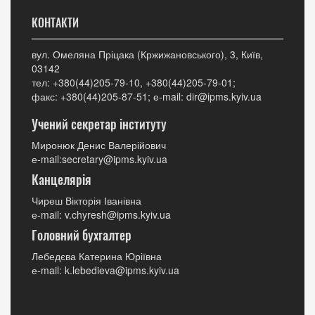
КОНТАКТИ
вул. Омеляна Пріцака (Кржижановського), 3, Київ,
03142
тел: +380(44)205-79-10, +380(44)205-79-01;
факс: +380(44)205-87-51; е-mail: dir@ipms.kyiv.ua
Учений секретар інституту
Миронюк Денис Валерійович
е-mail:secretary@ipms.kyiv.ua
Канцелярія
Чиреш Вікторія Іванівна
е-mail: v.chyresh@ipms.kyiv.ua
Головний бухгалтер
Лебедєва Катерина Юріївна
е-mail: k.lebedieva@ipms.kyiv.ua