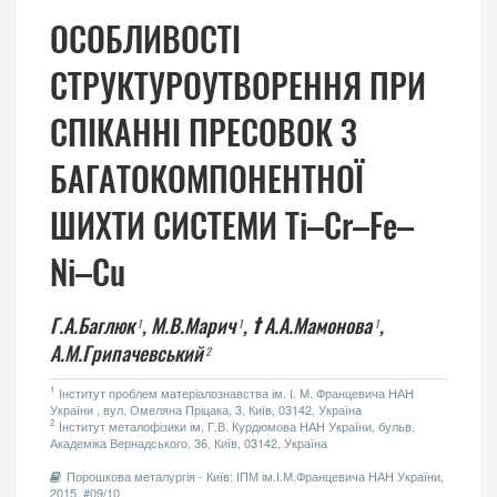
ОСОБЛИВОСТІ
СТРУКТУРОУТВОРЕННЯ ПРИ
СПІКАННІ ПРЕСОВОК З
БАГАТОКОМПОНЕНТНОЇ
ШИХТИ СИСТЕМИ Ti–Cr–Fe–
Ni–Cu
Г.А.Баглюк
,
М.В.Марич
,
†
А.А.Мамонова
,
1
1
1
А.М.Грипачевський
2
1
Інститут проблем матеріалознавства ім. І. М. Францевича НАН
України , вул. Омеляна Пріцака, 3, Київ, 03142, Україна
2
Інститут металофізики ім. Г.В. Курдюмова НАН України, бульв.
Академіка Вернадського, 36, Київ, 03142, Україна
Порошкова металургія - Київ: ІПМ ім.І.М.Францевича НАН України,
2015, #09/10