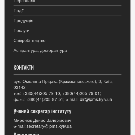
Персоналії
Події
Продукція
Послуги
Співробітництво
Аспірантура, докторантура
КОНТАКТИ
вул. Омеляна Пріцака (Кржижановського), 3, Київ,
03142
тел: +380(44)205-79-10, +380(44)205-79-01;
факс: +380(44)205-87-51; е-mail: dir@ipms.kyiv.ua
Учений секретар інституту
Миронюк Денис Валерійович
е-mail:secretary@ipms.kyiv.ua
Канцелярія