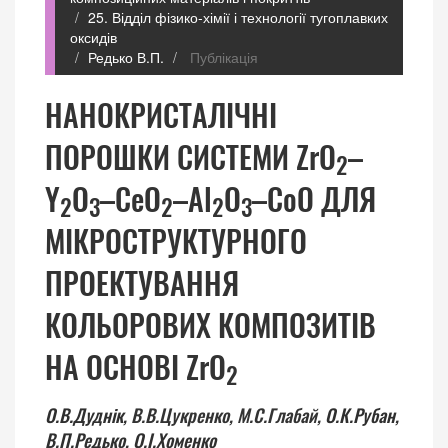
25. Відділ фізико-хімії і технології тугоплавких
оксидів
Редько В.П.
Публікація
НАНОКРИСТАЛIЧНI
ПОРОШКИ СИСТЕМИ ZrO
–
2
Y
O
–CeO
–Al
O
–СоО ДЛЯ
2
3
2
2
3
МIКРОСТРУКТУРНОГО
ПРОЕКТУВАННЯ
КОЛЬОРОВИХ КОМПОЗИТIВ
НА ОСНОВI ZrO
2
О.В.Дуднік,
В.В.Цукренко,
М.С.Глабай,
О.К.Рубан,
В.П.Редько,
О.І.Хоменко