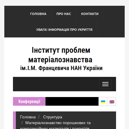
ГОЛОВНА
ПРО НАС
КОНТАКТИ
УВАГА! ІНФОРМАЦІЯ ПРО УКРИТТЯ
Toggle
navigation
Конференції
Головна
Структура
Матеріалознавство порошкових та
композиційних матеріалів і покриттів