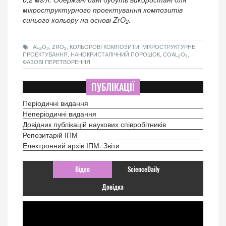
мікроструктурного проектування композитів
синього кольору на основі ZrO
.
2
AL
O
, ZRO
, КОЛЬОРОВІ КОМПОЗИТИ, МІКРОСТРУКТУРНЕ
2
3
2
ПРОЕКТУВАННЯ, НАНОКРИСТАЛІЧНИЙ ПОРОШОК, СОAL
O
,
2
3
ФАЗОВІ ПЕРЕТВОРЕННЯ
ПУБЛІКАЦІЇ
Періодичні видання
Неперіодичні видання
Довідник публікацій наукових співробітників
Репозитарій ІПМ
Електронний архів ІПМ. Звіти
Відео
ScienceDaily
Довідка