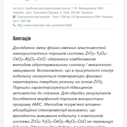
Інститут проблем матеріалознавства ім. І. М. Францевича НАН
України , вул. Омеляна Пріцака, 3, Київ, 03142, Україна
Порошкова металургія - Київ: ІПМ ім.І.М.Францевича НАН України,
2017, #07/08
http://www.materials.kiev.ua/article/2406
Анотація
Досліджено зміну фізико-хімічних властивостей
нанокристалічних порошків системи ZrO
–Y
O
–
2
2
3
CeO
–Al
O
–CoO, одержаних комбінованим
2
2
3
методом гідротермального синтезу / механічного
змішування. Встановлено, що в присутності сполук
кобальту знижуються температури фазових
перетворень твердого розчину на основі ZrO
.
2
Порошки характеризуються підвищеною
активністю до спікання. Для обробки результатів
дослідження морфології порошків використано
програму АМІС. Методом полум’яної атомно-
абсорбційної спектрометрії визначено, що
вірогідність вимивання кобальту з композитів
системи ZrO
–Y
O
–CeO
–Al
O
–CoO не перевищує
2
2
3
2
2
3
0,2 мг/л. Одержані дані будуть використані для