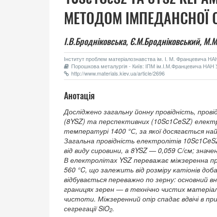
МЕТОДОМ ІМПЕДАНСНОЇ 
І.В.Бродніковська,
Є.М.Бродніковський,
М.М
Інститут проблем матеріалознавства ім. І. М. Францевича НАН 
Порошкова металургія - Київ: ІПМ ім.І.М.Францевича НАН У
http://www.materials.kiev.ua/article/2696
Анотація
Досліджено загальну йонну провідність, пров
(8YSZ) та перспективних (10Sc1CeSZ) електро
температурі 1400 °С, за якої досягається най
Загальна провідність електролітів 10Sc1CeSZ
від виду сировини, а 8YSZ — 0,059 С/см; значен
В електролітах YSZ переважає міжзеренна пров
560 °C, що залежить від розміру катіонів до
відбувається переважно по зерну: основний вн
границях зерен — в технічно чистих матеріа
чистоти. Міжзеренний опір спадає вдвічі в пр
сегрегації SiO
.
2