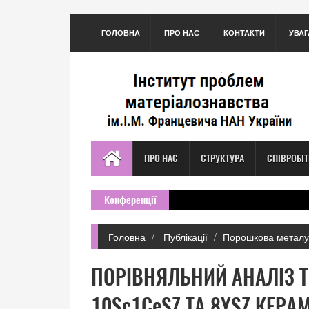
ГОЛОВНА
ПРО НАС
КОНТАКТИ
УВАГ
ПРО НАС
СТРУКТУРА
СПІВРОБІ
Конференції
Головна
Публікації
Порошкова металу
ПОРІВНЯЛЬНИЙ АНАЛІЗ Т
10Sc1CeSZ ТА 8YSZ КЕР