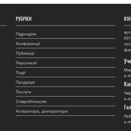
РУБРІКИ
КО
вул
Підрозділи
031
Конференції
тел
фак
Публікації
Уче
Персоналії
Мир
Події
е-m
Продукція
Ка
Послуги
Чир
е-m
Співробітництво
Гол
Аспірантура, докторантура
Леб
е-m