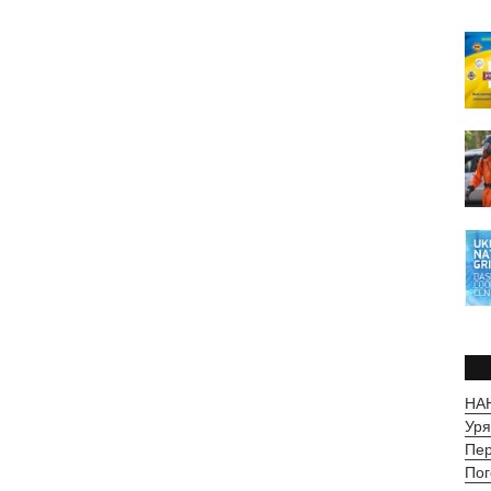
НАН
Уря
Пер
Пог