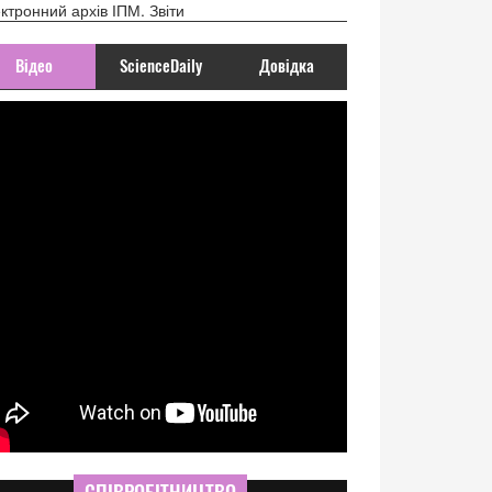
ктронний архів ІПМ. Звіти
Відео
ScienceDaily
Довідка