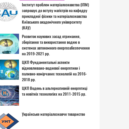
Інститут проблем матеріалознавства (ІПМ)
запрошує до вступу магістрів на кафедру
прикладної фізики та матеріалознавства
Київського академічного університету
(КАУ)
Розвиток наукових засад отримання,
зберігання та використання водню в
системах автономного енергозабезпечення
на 2019-2021 рр.
ЦКП Фундаментальні аспекти
відновлювано-водневої енергетики і
паливно-комірчаних технологій на 2016-
2018 рр.
ЦКП Водень в альтернативній енергетиці
та новітніх технологіях на 2011-2015 рр.
Українське матеріалознавче товариство