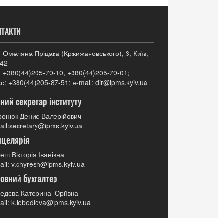
НТАКТИ
. Омеляна Пріцака (Кржижановського), 3, Київ,
42
: +380(44)205-79-10, +380(44)205-79-01;
с: +380(44)205-87-51; е-mail: dir@ipms.kyiv.ua
ний секретар інституту
онюк Денис Валерійович
ail:secretary@ipms.kyiv.ua
нцелярія
еш Вікторія Іванівна
ail: v.chyresh@ipms.kyiv.ua
овний бухгалтер
едєва Катерина Юріївна
ail: k.lebedieva@ipms.kyiv.ua