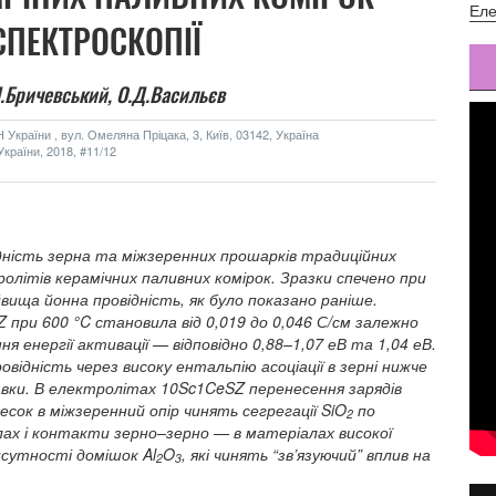
Еле
СПЕКТРОСКОПІЇ
.Бричевський,
О.Д.Васильєв
України , вул. Омеляна Пріцака, 3, Київ, 03142, Україна
країни, 2018, #11/12
ідність зерна та міжзеренних прошарків традиційних
літів керамічних паливних комірок. Зразки спечено при
вища йонна провідність, як було показано раніше.
 при 600 °C становила від 0,019 до 0,046 С/см залежно
ня енергії активації — відповідно 0,88–1,07 еВ та 1,04 еВ.
ідність через високу ентальпію асоціації в зерні нижче
бавки. В електролітах 10Sc1CeSZ перенесення зарядів
есок в міжзеренний опір чинять сегрегації SiO
по
2
лах і контакти зерно–зерно — в матеріалах високої
исутності домішок Al
O
, які чинять “зв’язуючий” вплив на
2
3