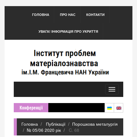
ГОЛОВНА
ПРО НАС
КОНТАКТИ
УВАГА! ІНФОРМАЦІЯ ПРО УКРИТТЯ
Toggle
navigation
Конференції
Головна
Публікації
Порошкова металургія
№ 05/06 2020 рік
C. 68