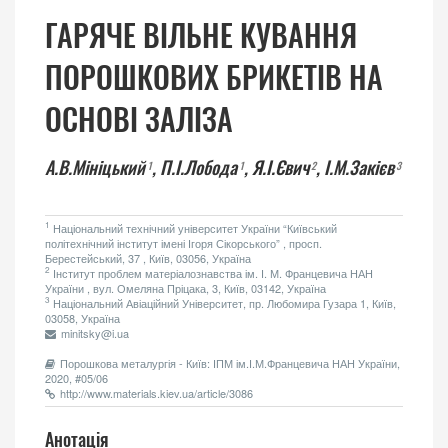
ГАРЯЧЕ ВІЛЬНЕ КУВАННЯ
ПОРОШКОВИХ БРИКЕТІВ НА
ОСНОВІ ЗАЛІЗА
А.В.Мініцький
,
П.І.Лобода
,
Я.І.Євич
,
І.М.Закієв
1
1
2
3
1
Національний технічний університет України “Київський
політехнічний інститут імені Ігоря Сікорського” , просп.
Берестейський, 37 , Київ, 03056, Україна
2
Інститут проблем матеріалознавства ім. І. М. Францевича НАН
України , вул. Омеляна Пріцака, 3, Київ, 03142, Україна
3
Національний Авіаційний Університет, пр. Любомира Гузара 1, Київ,
03058, Україна
minitsky@i.ua
Порошкова металургія - Київ: ІПМ ім.І.М.Францевича НАН України,
2020, #05/06
http://www.materials.kiev.ua/article/3086
Анотація