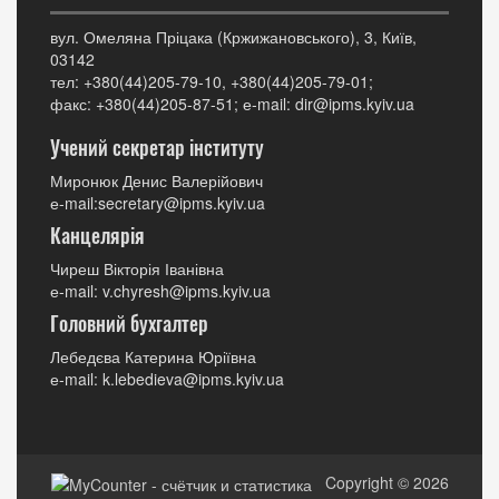
вул. Омеляна Пріцака (Кржижановського), 3, Київ,
03142
тел: +380(44)205-79-10, +380(44)205-79-01;
факс: +380(44)205-87-51; е-mail: dir@ipms.kyiv.ua
Учений секретар інституту
Миронюк Денис Валерійович
е-mail:secretary@ipms.kyiv.ua
Канцелярія
Чиреш Вікторія Іванівна
е-mail: v.chyresh@ipms.kyiv.ua
Головний бухгалтер
Лебедєва Катерина Юріївна
е-mail: k.lebedieva@ipms.kyiv.ua
Copyright © 2026