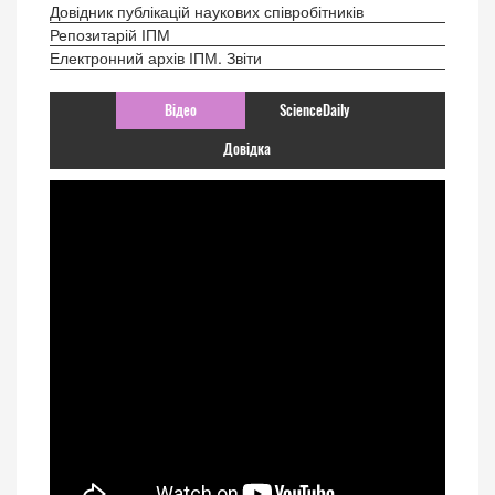
Довідник публікацій наукових співробітників
Репозитарій ІПМ
Електронний архів ІПМ. Звіти
Відео
ScienceDaily
Довідка