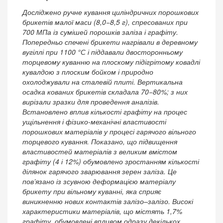
Досліджено ручне кування циліндричних порошкових
брикетів малої маси (8,0−8,5 г), спресованих при
700 МПа із сумішей порошків заліза і графіту.
Попередньо спечені брикети нагрівали в деревному
вугіллі при 1100 °С і піддавали двосторонньому
торцевому куванню на плоскому підігрітому ковадлі
кувалдою з плоским бойком і природно
охолоджували на сталевій плиті. Вертикальна
осадка кованих брикетів складала 70−80%; з них
вирізали зразки для проведення аналізів.
Встановлено вплив кількості графіту на процес
ущільнення і фізико-механічні властивості
порошкових матеріалів у процесі гарячого вільного
торцевого кування. Показано, що підвищення
властивостей матеріалів з великим вмістом
графіту (4 і 12%) обумовлено зростанням кількості
ділянок гарячого зварювання зерен заліза. Це
пов’язано із зсувною деформацією матеріалу
брикету при вільному куванні, яка сприяє
виникненню нових контактів залізо–залізо. Високі
характеристики матеріалів, що містять 1,7%
графіту, обумовлені впливом одразу декількох