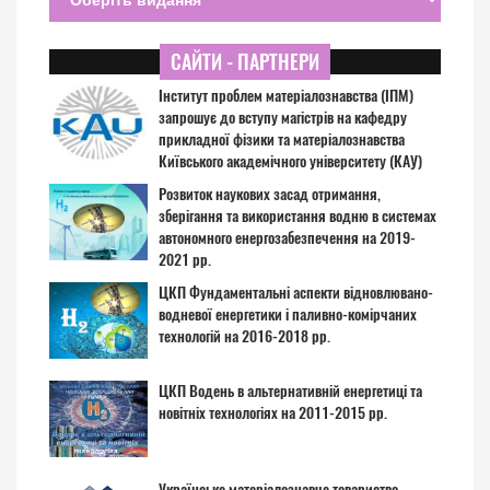
САЙТИ - ПАРТНЕРИ
Інститут проблем матеріалознавства (ІПМ)
запрошує до вступу магістрів на кафедру
прикладної фізики та матеріалознавства
Київського академічного університету (КАУ)
Розвиток наукових засад отримання,
зберігання та використання водню в системах
автономного енергозабезпечення на 2019-
2021 рр.
ЦКП Фундаментальні аспекти відновлювано-
водневої енергетики і паливно-комірчаних
технологій на 2016-2018 рр.
ЦКП Водень в альтернативній енергетиці та
новітніх технологіях на 2011-2015 рр.
Українське матеріалознавче товариство