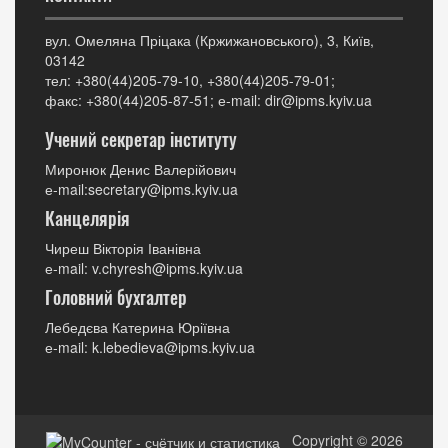
вул. Омеляна Пріцака (Кржижановського), 3, Київ,
03142
тел: +380(44)205-79-10, +380(44)205-79-01;
факс: +380(44)205-87-51; е-mail: dir@ipms.kyiv.ua
Учений секретар інституту
Миронюк Денис Валерійович
е-mail:secretary@ipms.kyiv.ua
Канцелярія
Чиреш Вікторія Іванівна
е-mail: v.chyresh@ipms.kyiv.ua
Головний бухгалтер
Лебедєва Катерина Юріївна
е-mail: k.lebedieva@ipms.kyiv.ua
Copyright © 2026