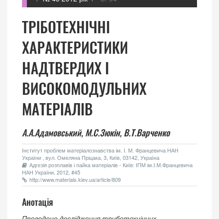
ТРІБОТЕХНІЧНІ
ХАРАКТЕРИСТИКИ
НАДТВЕРДИХ І
ВИСОКОМОДУЛЬНИХ
МАТЕРІАЛІВ
А.А.Адамовський,
М.С.Зюкін,
В.Т.Варченко
Інститут проблем матеріалознавства ім. І. М. Францевича НАН
України , вул. Омеляна Пріцака, 3, Київ, 03142, Україна
Адгезія розплавів і пайка матеріалів - Київ: ІПМ ім.І.М.Францевича
НАН України, 2012, #45
http://www.materials.kiev.ua/article/809
Анотація
Проведено дослідження триботехнічних