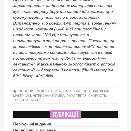
характеристик надтвердих матеріалів на основі
кубічного нітриду бору та нітридної кераміки при
сухому терті у повітрі по твердих сплавах.
Встановлено, що коефіцієнт тертя зі збільшенням
швидкості ковзання (1—6 м/с) при постійному
навантаженні (100 Н) зменшується, а
температура в зоні тертя зростає. Показано, що
зносостійкість матеріалів на основі сBN при терті
в парі з твердими сплавами збільшується в такій
послідовності: композит 05-ИТ — ельбор-Р —
гексаніт-Р. Максимальною зносостійкістю володіє
гексаніт-Р — двофазний композиційний матеріал:
60% BNсф, 40% BNв.
ЗНОС, КОЕФІЦІЄНТ ТЕРТЯ, НАВАНТАЖЕННЯ, НАДТВЕРДІ
МАТЕРІАЛИ, НІТРИДНА КЕРАМІКА, ПАРИ ТЕРТЯ, СКОРОСТЬ,
ТВЕРДІ СПЛАВИ
ПУБЛІКАЦІЇ
Періодичні видання
Неперіодичні видання