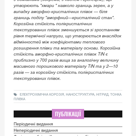
утворюють "хмари " навколо границь зерен, а у
випадку аморфно-кристалічних плівок — біля
границь поділу "аморфний—кристалічний стан".
Корозійна стійкість полікристалічних
текстурованих плівок зменшується зі зростанням
рівня термічної напруги, що утворюється внаслідок
відмінностей між коефіцієнтами теплового
розширення плівки та матеріалу основи. Корозійна
стійкість аморфно-кристалічних плівок TiN є
приблизно у 700 разів вища за аналогічну величину
масивного порошкового матеріалу TiN та у 2—10
разів — за корозійну стійкість полікристалічних
текстурованих плівок.
ЕЛЕКТРОХІМІЧНА КОРОЗІЯ, НАНОСТРУКТУРА, НІТРИД, ТОНКА
ПЛІВКА
ПУБЛІКАЦІЇ
Періодичні видання
Неперіодичні видання