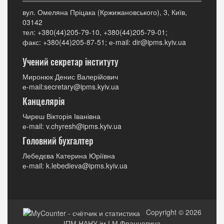
вул. Омеляна Пріцака (Кржижановського), 3, Київ,
03142
тел: +380(44)205-79-10, +380(44)205-79-01;
факс: +380(44)205-87-51; е-mail: dir@ipms.kyiv.ua
Учений секретар інституту
Миронюк Денис Валерійович
е-mail:secretary@ipms.kyiv.ua
Канцелярія
Чиреш Вікторія Іванівна
е-mail: v.chyresh@ipms.kyiv.ua
Головний бухгалтер
Лебедєва Катерина Юріївна
е-mail: k.lebedieva@ipms.kyiv.ua
Copyright © 2026
ІПМ НАНУ ім.І.М.Францевича