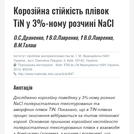
Корозійна стійкість плівок
TiN у 3%-ному розчині NaCl
О.С.Драненко,
†
В.О.Лавренко,
†
В.О.Лавренко,
В.М.Талаш
Інститут проблем матеріалознавства ім. І. М. Францевича НАН
України , вул. Омеляна Пріцака, 3, Київ, 03142, Україна
Порошкова металургія - Київ: ІПМ ім.І.М.Францевича НАН України,
2013, #03/04
http://www.materials.kiev.ua/article/847
Анотація
Досліджено корозійну поведінку у 3%-ному розчині
NаСl полікристалічних текстурованих та
аморфних плівок TiN. Показано, що в TiN-плівках
процес окиснення відбувається за типом пітінгової
корозії. Основною причиною корозійної нестійкості
полікристалічних текстурованих плівок є взаємодія
з домішками (зокрема, з киснем і вуглецем), що