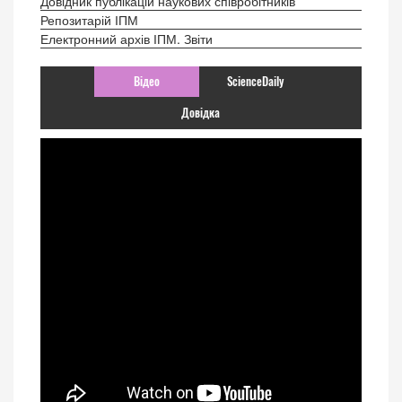
Довідник публікацій наукових співробітників
Репозитарій ІПМ
Електронний архів ІПМ. Звіти
Відео
ScienceDaily
Довідка