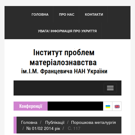
ГОЛОВНА
ПРО НАС
КОНТАКТИ
УВАГА! ІНФОРМАЦІЯ ПРО УКРИТТЯ
Toggle
navigation
Конференції
Головна
Публікації
Порошкова металургія
№ 01/02 2014 рік
C. 117