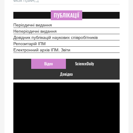
ФАЗА TI
SNH
3
1+X
ПУБЛІКАЦІЇ
Періодичні видання
Неперіодичні видання
Довідник публікацій наукових співробітників
Репозитарій ІПМ
Електронний архів ІПМ. Звіти
Відео
ScienceDaily
Довідка