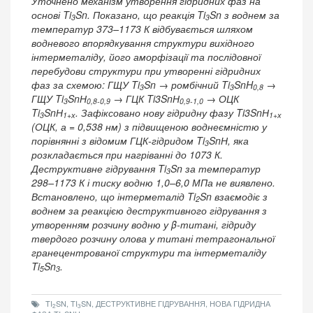
Уточнено механізм утворення гідридних фаз на
основі Ti
Sn. Показано, що реакція Ti
Sn з воднем за
3
3
температур 373–1173 К відбувається шляхом
водневого впорядкування структури вихідного
інтерметаліду, його аморфізації та послідовної
перебудови структури при утворенні гідридних
фаз за схемою: ГЩУ Ti
Sn → ромбічний Ti
SnH
→
3
3
0,8
ГЩУ Ti
SnН
→ ГЦК Ti3SnН
→ ОЦК
3
0,8-0,9
0,9-1,0
Ti
SnН
. Зафіксовано нову гідридну фазу Ti3SnН
3
1+х
1+х
(ОЦК, а = 0,538 нм) з підвищеною воднеємністю у
порівнянні з відомим ГЦК-гідридом Ti
SnН, яка
3
розкладається при нагріванні до 1073 К.
Деструктивне гідрування Ti
Sn за температур
3
298–1173 К і тиску водню 1,0–6,0 МПа не виявлено.
Встановлено, що інтерметалід Ti
Sn взаємодіє з
2
воднем за реакцією деструктивного гідрування з
утворенням розчину водню у β-титані, гідриду
твердого розчину олова у титані тетрагональної
гранецентрованої структури та інтерметаліду
Ti
Sn
.
5
3
TI
SN, TI
SN, ДЕСТРУКТИВНЕ ГІДРУВАННЯ, НОВА ГІДРИДНА
2
3