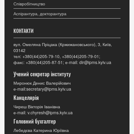
Співробітництво
Аспірантура, докторантура
КОНТАКТИ
вул. Омеляна Пріцака (Кржижановського), 3, Київ,
03142
тел: +380(44)205-79-10, +380(44)205-79-01;
факс: +380(44)205-87-51; е-mail: dir@ipms.kyiv.ua
Учений секретар інституту
Миронюк Денис Валерійович
е-mail:secretary@ipms.kyiv.ua
Канцелярія
Чиреш Вікторія Іванівна
е-mail: v.chyresh@ipms.kyiv.ua
Головний бухгалтер
Лебедєва Катерина Юріївна