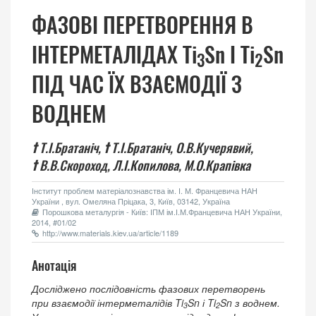
ФАЗОВІ ПЕРЕТВОРЕННЯ В
ІНТЕРМЕТАЛІДАХ Ti
Sn І Ti
Sn
3
2
ПІД ЧАС ЇХ ВЗАЄМОДІЇ З
ВОДНЕМ
†
Т.І.Братаніч,
†
Т.І.Братаніч,
О.В.Кучерявий,
†
В.В.Скороход,
Л.І.Копилова,
М.О.Крапівка
Інститут проблем матеріалознавства ім. І. М. Францевича НАН
України , вул. Омеляна Пріцака, 3, Київ, 03142, Україна
Порошкова металургія - Київ: ІПМ ім.І.М.Францевича НАН України,
2014, #01/02
http://www.materials.kiev.ua/article/1189
Анотація
Досліджено послідовність фазових перетворень
при взаємодії інтерметалідів Ti
Sn і Ti
Sn з воднем.
3
2