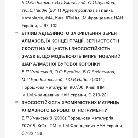
В.О.Євдокимов, В.П.Уманський, О.О.Бугайов,
†Ю.В.Найдіч
(2011) Адгезія розплавів і пайка
матеріалів, #44, Київ: ІПМ ім.І.М.Францевича НАН
України, C.97-102
ВПЛИВ АДГЕЗІЙНОГО ЗАКРІПЛЕННЯ ЗЕРЕН
АЛМАЗОВ, ЇХ КОНЦЕНТРАЦІЇ, ЗЕРНИСТОСТІ І
ЯКОСТІ НА МІЦНІСТЬ І ЗНОСОСТІЙКІСТЬ
ЗРАЗКІВ, ЩО МОДЕЛЮЮТЬ ІМПРЕГНОВАНИЙ
ШАР АЛМАЗНОЇ БУРОВОЇ КОРОНКИ
В.П.Уманський, О.О.Бугайов, В.О.Євдокимов,
М.П.Бродніковський, †Ю.В.Найдіч
(2011)
Порошкова металургія, #07/08, Київ: ІПМ
ім.І.М.Францевича НАН України, C.213-221
ЗНОСОСТІЙКІСТЬ ХРОМВМІСТКИХ МАТРИЦЬ
АЛМАЗНОГО БУРОВОГО ІНСТРУМЕНТУ
В.П.Уманський
(2008) Порошкова металургія,
#07/08, Київ: ІПМ ім.І.М.Францевича НАН України,
C.132-136