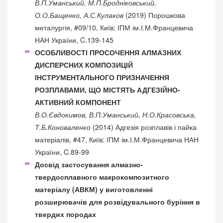
В.П.Уманський, М.П.Бродніковський,
О.О.Бащенко, А.С.Кулаков
(2019) Порошкова
металургія, #09/10, Київ: ІПМ ім.І.М.Францевича
НАН України, C.139-145
ОСОБЛИВОСТІ ПРОСОЧЕННЯ АЛМАЗНИХ
ДИСПЕРСНИХ КОМПОЗИЦІЙ
ІНСТРУМЕНТАЛЬНОГО ПРИЗНАЧЕННЯ
РОЗПЛАВАМИ, ЩО МІСТЯТЬ АДГЕЗІЙНО-
АКТИВНИЙ КОМПОНЕНТ
В.О.Євдокимов, В.П.Уманський, Н.О.Красовська,
Т.Б.Коноваленко
(2014) Адгезія розплавів і пайка
матеріалів, #47, Київ: ІПМ ім.І.М.Францевича НАН
України, C.89-99
Досвід застосування алмазно-
твердосплавного макрокомпозитного
матеріалу (АВКМ) у виготовленні
розширювачів для розвідувального буріння в
твердих породах