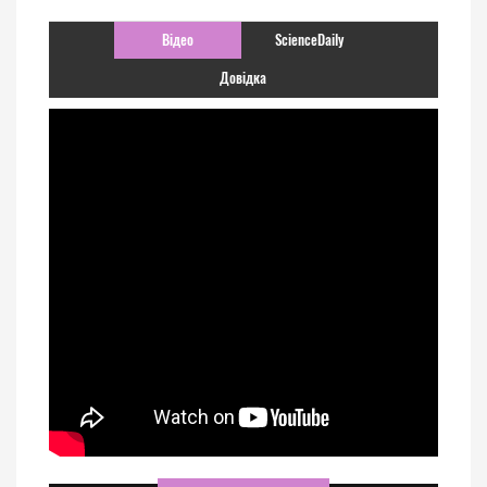
Відео
ScienceDaily
Довідка