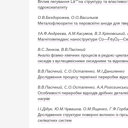
Вплив легування La
на структуру та властивос
гідроксиапатиту
О.В.Бездорожев, О.О.Васильків
Металофлюоритні та перовскітні аноди для тве
†А.Ф.Андреєва, А.М.Касумов, В.З.Хріновський
Магнітоімпеданс наноструктури Сu—Fe
O
—С
3
4
В.С.Зенков, В.В.Пасічний
Аналіз фізико-хімічних процесів в редокс-цикл
оксидів з вуглецвмісними оксидними та відно
В.В.Пасічний, С.О.Остапенко, М.І.Даниленко
Дослідження процесу термічної переробки відхо
В.В.Пасічний, С.О.Остапенко, А.А.Рогозинськ
Особливості переробки відходів дрібних детал
нагріві
І.І.Дідук, Ю.М.Чувашов, О.М.Ященко, Г.Ф.Горб
Дослідження структури поверхні волокон із гірсь
силікатних систем