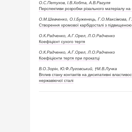
О.С.Петухов, І.В.Хобта, А.В.Рагуля
Перспективи розробки різального матеріалу на 
О.М.Шевченко, О.І.Буженець, Г.О.Максімова, 
Створення хромової карбідосталі з підвищеною 
О.К.Радченко, А.Г.Орел, Л.О.Радченко
Коефіцієнт сухого тертя
О.К.Радченко, А.Г.Орел, Л.О.Радченко
Коефіцієнти тертя при прокатці
В.О.Зорін, Ю.Ф.Луговський, †М.В.Лучка
Вплив стану контактів на дисипативні властиво
нержавіючої сталі