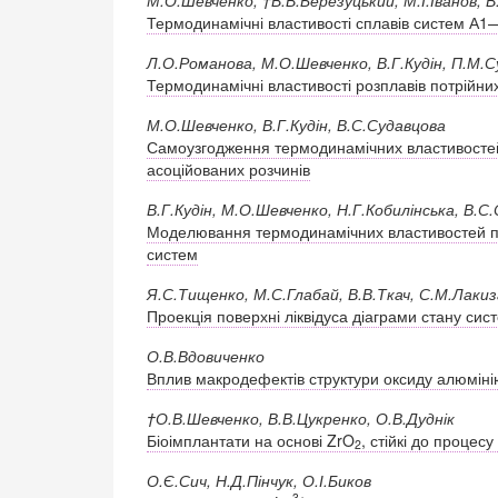
Термодинамічні властивості сплавів систем 
Л.О.Романова, М.О.Шевченко, В.Г.Кудін, П.М.
Термодинамічні властивості розплавів потрій
М.О.Шевченко, В.Г.Кудін, В.С.Судавцова
Самоузгодження термодинамічних властивостей
асоційованих розчинів
В.Г.Кудін, М.О.Шевченко, Н.Г.Кобилінська, В.С
Моделювання термодинамічних властивостей по
систем
Я.С.Тищенко, М.С.Глабай, В.В.Ткач, С.М.Лакиз
Проекція поверхні ліквідуса діаграми стану сис
О.В.Вдовиченко
Вплив макродефектів структури оксиду алюміні
†О.В.Шевченко, В.В.Цукренко, О.В.Дуднік
Біоімплантати на основі ZrO
, стійкі до процесу
2
О.Є.Сич, Н.Д.Пінчук, О.І.Биков
3+