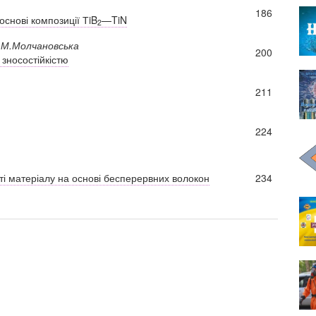
186
основі композиції ТiB
—TiN
2
Г.М.Молчановська
200
зносостійкістю
211
224
сті матеріалу на основі бесперервних волокон
234