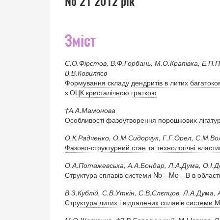
№ 21 2012 рік
Зміст
С.О.Фірстов, В.Ф.Горбань, М.О.Крапівка, Е.П.
В.В.Ковиляєв
Формування складу дендритів в литих багаток
з ОЦК кристалічною граткою
†А.А.Мамонова
Особливості фазоутворення порошкових лігат
О.К.Радченко, О.М.Сидорчук, Г.Г.Орел, С.М.В
Фазово-структурний стан та технологічні властив
О.А.Потажевська, А.А.Бондар, Л.А.Дума, О.І.Д
Структура сплавів системи Nb—Mo—В в обл
В.З.Кублій, С.В.Уткін, С.В.Слєпцов, Л.А.Дума,
Структура литих і відпалених сплавів системи 
М.О.Шевченко, †В.В.Березуцький, М.І.Іванов, В