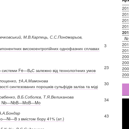
201
201
201
201
201
Печковський, М.В.Карпець, С.С.Понoмарьов,
№
201
3
омпонентних високоентропійних однофазних сплавах
201
200
200
23
200
ур системи Fe—В
С залежно від технологічних умов
4
200
олощенко, †А.А.Мамонова
30
ості синтезованих порошків сульфідів заліза та міді
овбенко, В.Б.Соболєв, Т.Я.Великанова
34
асті Nb—NbB—MoB—Mo
 А.А.Бондар
43
Мо—Ni—В з вмістом бору 41% (ат.)
.Г.Кудін, В.С.Судавцова