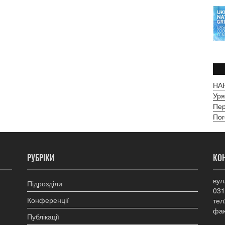
НАН
Уря
Пер
Пог
РУБРІКИ
КО
вул
Підрозділи
031
Конференції
тел
фак
Публікації