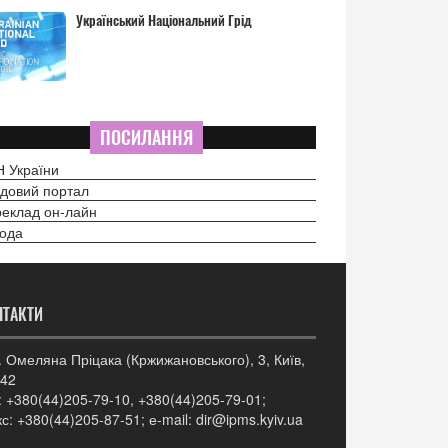
Український Національний Грід
ПОСИЛАННЯ
 України
довий портал
еклад он-лайн
ода
НТАКТИ
. Омеляна Пріцака (Кржижановського), 3, Київ,
42
: +380(44)205-79-10, +380(44)205-79-01;
с: +380(44)205-87-51; е-mail: dir@ipms.kyiv.ua