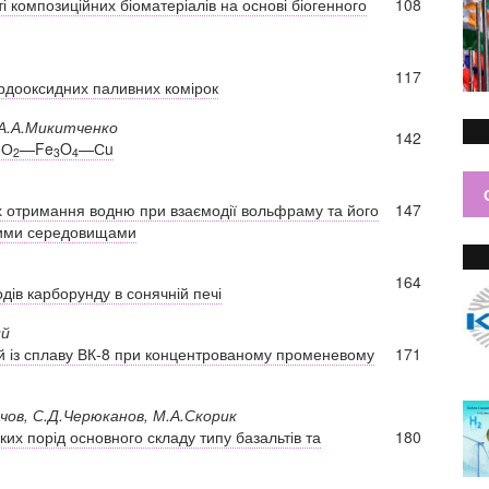
ті композиційних біоматеріалів на основі біогенного
108
117
рдооксидних паливних комірок
, А.А.Микитченко
142
еО
—Fe
O
—Сu
2
3
4
ах отримання водню при взаємодії вольфраму та його
147
вними середовищами
164
дів карборунду в сонячній печі
ий
ей із сплаву ВК-8 при концентрованому променевому
171
ачов, С.Д.Черюканов, М.А.Скорик
ких порід основного складу типу базальтів та
180