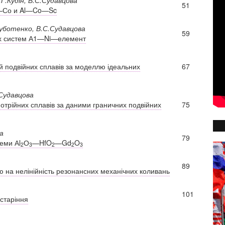
51
А1—Со и Al—Co—Sc
Суботенко, В.С.Судавцова
59
них систем А1—Ni—елемент
 подвійних сплавів за моделлю ідеальних
67
.Судавцова
трійних сплавів за даними граничних подвійних
75
а
79
теми Аl
О
—HfO
—Gd
O
2
3
2
2
3
89
ю на нелінійність резонансних механічних коливань
101
 старіння