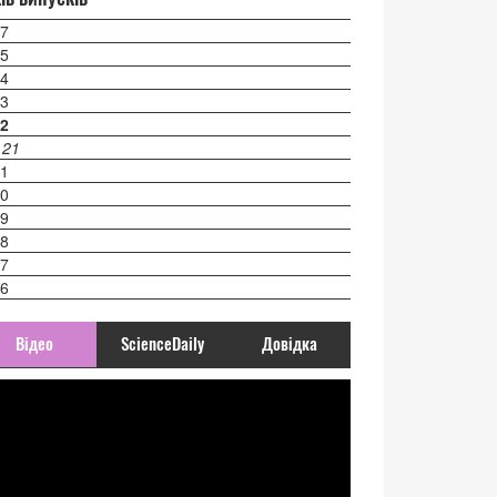
7
5
4
3
2
 21
1
0
9
8
7
6
Відео
ScienceDaily
Довідка