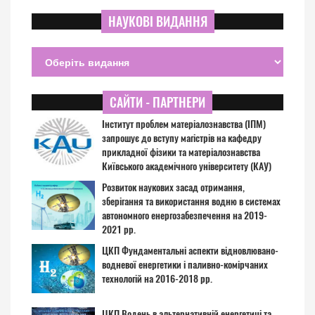
НАУКОВІ ВИДАННЯ
САЙТИ - ПАРТНЕРИ
Інститут проблем матеріалознавства (ІПМ)
запрошує до вступу магістрів на кафедру
прикладної фізики та матеріалознавства
Київського академічного університету (КАУ)
Розвиток наукових засад отримання,
зберігання та використання водню в системах
автономного енергозабезпечення на 2019-
2021 рр.
ЦКП Фундаментальні аспекти відновлювано-
водневої енергетики і паливно-комірчаних
технологій на 2016-2018 рр.
ЦКП Водень в альтернативній енергетиці та