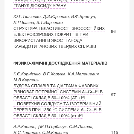
2
3
2
3
ГРАНУЛ ДІОКСИДУ УРАНУ
Ю.Г.Ткаченко, Д.З.Юрченко, В.Ф.Бритун,
Л.П.Ісаєва, В.Т.Варченко
СТРУКТУРА І ВЛАСТИВОСТІ ЗНОСОСТІЙКИХ
86
ЕЛЕКТРОІСКРОВИХ ПОКРИТТІВ ПРИ
ВИКОРИСТАННІ В ЯКОСТІ АНОДА
КАРБІДОТИТАНОВИХ ТВЕРДИХ СПЛАВІВ
ФІЗИКО-ХІМІЧНІ ДОСЛІДЖЕННЯ МАТЕРІАЛІВ
К.Є.Корнієнко, В.Г.Хоружа, К.А.Мелешевич,
М.В.Карпець
БУДОВА СПЛАВІВ ТА ДІАГРАМА ФАЗОВИХ
РІВНОВАГ ПОТРІЙНОЇ СИСТЕМИ Al–Cr–Pt В
97
ОБЛАСТІ СКЛАДІВ 50–100% (АТ.) Pt.
I. ПОВЕРХНЯ СОЛІДУСУ ТА ІЗОТЕРМІЧНИЙ
0
ПЕРЕРІЗ ПРИ 1350
C СИСТЕМИ Al–Cr–Pt В
ОБЛАСТІ СКЛАДІВ 50–100% (ат.)Pt
А.Р.Копань, †М.П.Горбачук, С.М.Лакиза,
Я.С.Тищенко, C.М.Кирієнко
115