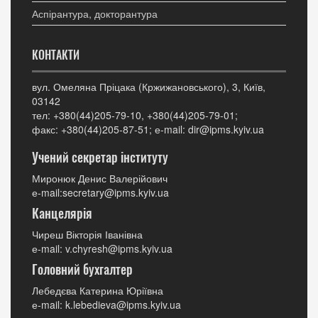
Аспірантура, докторантура
КОНТАКТИ
вул. Омеляна Пріцака (Кржижановського), 3, Київ,
03142
тел: +380(44)205-79-10, +380(44)205-79-01;
факс: +380(44)205-87-51; е-mail: dir@ipms.kyiv.ua
Учений секретар інституту
Миронюк Денис Валерійович
е-mail:secretary@ipms.kyiv.ua
Канцелярія
Чиреш Вікторія Іванівна
е-mail: v.chyresh@ipms.kyiv.ua
Головний бухгалтер
Лебедєва Катерина Юріївна
е-mail: k.lebedieva@ipms.kyiv.ua