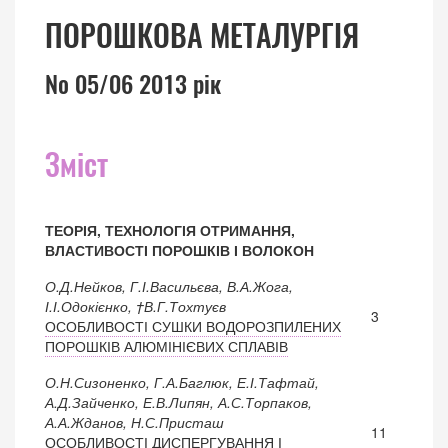
ПОРОШКОВА МЕТАЛУРГІЯ
№ 05/06 2013 рік
Зміст
ТЕОРІЯ, ТЕХНОЛОГІЯ ОТРИМАННЯ,
ВЛАСТИВОСТІ ПОРОШКІВ І ВОЛОКОН
О.Д.Нейков, Г.І.Васильєва, В.А.Жога,
І.І.Одокієнко, †В.Г.Тохтуєв
3
ОСОБЛИВОСТІ СУШКИ ВОДОРОЗПИЛЕНИХ
ПОРОШКІВ АЛЮМІНІЄВИХ СПЛАВІВ
О.Н.Сизоненко, Г.А.Баглюк, Е.І.Тафтай,
А.Д.Зайченко, Е.В.Липян, А.С.Торпаков,
А.А.Жданов, Н.С.Присташ
11
ОСОБЛИВОСТІ ДИСПЕРГУВАННЯ І