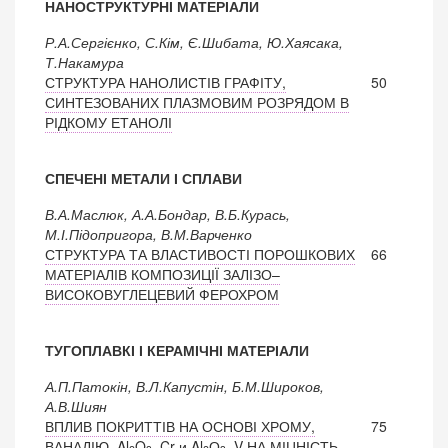
НАНОСТРУКТУРНІ МАТЕРІАЛИ
Р.А.Сергієнко, С.Кім, Є.Шибата, Ю.Хаясака,
Т.Накамура
СТРУКТУРА НАНОЛИСТІВ ГРАФІТУ,
50
СИНТЕЗОВАНИХ ПЛАЗМОВИМ РОЗРЯДОМ В
РІДКОМУ ЕТАНОЛІ
СПЕЧЕНІ МЕТАЛИ І СПЛАВИ
В.А.Маслюк, А.А.Бондар, В.Б.Курась,
М.І.Підопригора, В.М.Варченко
СТРУКТУРА ТА ВЛАСТИВОСТІ ПОРОШКОВИХ
66
МАТЕРІАЛІВ КОМПОЗИЦІЇ ЗАЛІЗО–
ВИСОКОВУГЛЕЦЕВИЙ ФЕРОХРОМ
ТУГОПЛАВКІ І КЕРАМІЧНІ МАТЕРІАЛИ
А.П.Патокін, В.Л.Капустін, Б.М.Широков,
А.В.Шиян
ВПЛИВ ПОКРИТТІВ НА ОСНОВІ ХРОМУ,
75
ВАНАДІЮ, Al
O
–Cr и Al
О
–V НА МІЦНІСТЬ