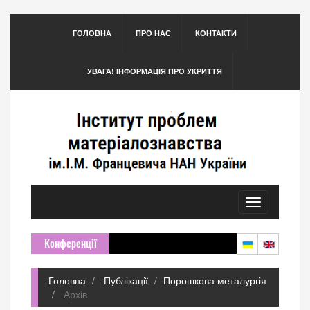
ГОЛОВНА
ПРО НАС
КОНТАКТИ
УВАГА! ІНФОРМАЦІЯ ПРО УКРИТТЯ
Toggle
navigation
Конференції
Головна
Публікації
Порошкова металургія
Архів