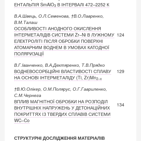
ЕНТАЛЬПІЯ SmAlO
В ІНТЕРВАЛІ 472–2252 К
3
В.А.Швець, О.Л.Семенова, †В.О.Лавренко,
В.М.Талаш
ОСОБЛИВОСТІ АНОДНОГО ОКИСЛЕННЯ
ІНТЕРМЕТАЛІДІВ СИСТЕМИ Zr–Ni В ЛУЖНОМУ
124
ЕЛЕКТРОЛІТІ ПІСЛЯ ОБРОБКИ ПОВЕРХНІ
АТОМАРНИМ ВОДНЕМ В УМОВАХ КАТОДНОЇ
ПОЛЯРИЗАЦІЇ
В.Г.Іванченко, В.А.Дехтяренко, Т.В.Прядко
ВОДНЕВОСОРБЦІЙНІ ВЛАСТИВОСТІ СПЛАВУ
129
НА ОСНОВІ ІНТЕРМЕТАЛІДУ (Ti, Zr)Mn
2–x
†В.Ю.Олікер, О.М.Полярус, О.Г.Гавриленко,
С.М.Чернега
ВПЛИВ МАГНІТНОЇ ОБРОБКИ НА РОЗПОДІЛ
134
ВНУТРІШНІХ НАПРУЖЕНЬ У ДЕТОНАЦІЙНИХ
ПОКРИТТЯХ ІЗ ТВЕРДИХ СПЛАВІВ СИСТЕМИ
WC–Co
СТРУКТУРНІ ДОСЛІДЖЕННЯ МАТЕРІАЛІВ