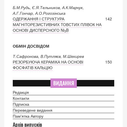
Б.М.Рудь, Є.Я.Тельников, А.К.Марчук,
А.Г.Гончар, А.О.Рогозінська
ОДЕРЖАННЯ І СТРУКТУРА
142
МАГНІТОРЕЗИСТИВНИХ ТОВСТИХ ПЛІВОК НА
ОСНОВІ ДИСПЕРСНОГО Ni
B
3
ОБМІН ДОСВІДОМ
Т.Сафронова, В.Путляєв, М.Шехирев
РЕЗОРБУЮЧА КЕРАМІКА НА ОСНОВІ
150
ФОСФАТІВ КАЛЬЦІЮ
ВИДАННЯ
Редакція
Контакти
Підписка
Переведене видання
Пам'ятка Автору
Архів випусків