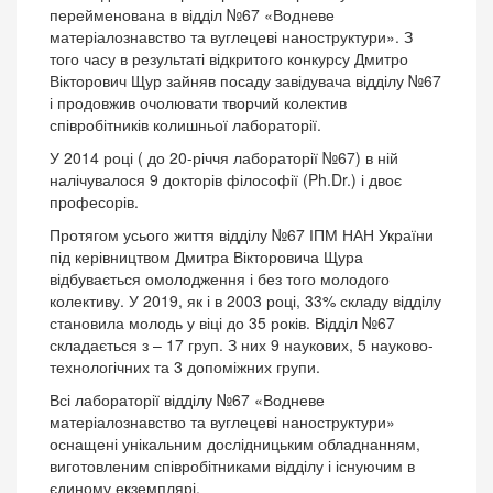
перейменована в відділ №67 «Водневе
матеріалознавство та вуглецеві наноструктури». З
того часу в результаті відкритого конкурсу Дмитро
Вікторович Щур зайняв посаду завідувача відділу №67
і продовжив очолювати творчий колектив
співробітників колишньої лабораторії.
У 2014 році ( до 20-річчя лабораторії №67) в ній
налічувалося 9 докторів філософії (Ph.Dr.) і двоє
професорів.
Протягом усього життя відділу №67 ІПМ НАН України
під керівництвом Дмитра Вікторовича Щура
відбувається омолодження і без того молодого
колективу. У 2019, як і в 2003 році, 33% складу відділу
становила молодь у віці до 35 років. Відділ №67
складається з – 17 груп. З них 9 наукових, 5 науково-
технологічних та 3 допоміжних групи.
Всі лабораторії відділу №67 «Водневе
матеріалознавство та вуглецеві наноструктури»
оснащені унікальним дослідницьким обладнанням,
виготовленим співробітниками відділу і існуючим в
єдиному екземплярі.