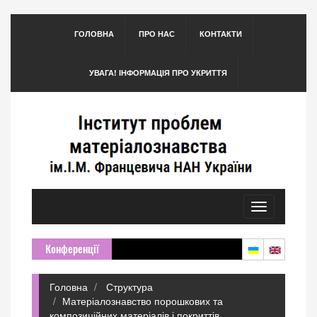
ГОЛОВНА
ПРО НАС
КОНТАКТИ
УВАГА! ІНФОРМАЦІЯ ПРО УКРИТТЯ
Toggle
navigation
Конференції
Головна
Структура
Матеріалознавство порошкових та
композиційних матеріалів і покриттів