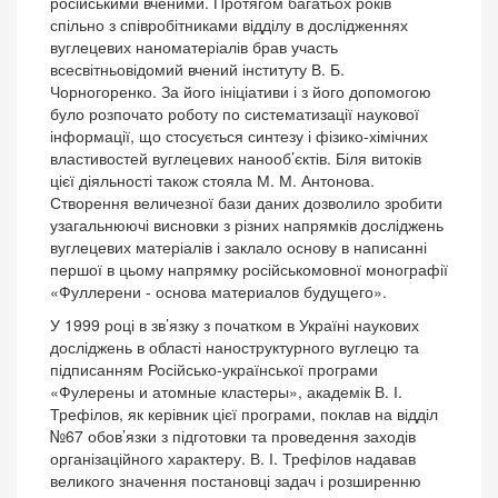
російськими вченими. Протягом багатьох років
спільно з співробітниками відділу в дослідженнях
вуглецевих наноматеріалів брав участь
всесвітньовідомий вчений інституту В. Б.
Чорногоренко. За його ініціативи і з його допомогою
було розпочато роботу по систематизації наукової
інформації, що стосується синтезу і фізико-хімічних
властивостей вуглецевих нанооб’єктів. Біля витоків
цієї діяльності також стояла М. М. Антонова.
Створення величезної бази даних дозволило зробити
узагальнюючі висновки з різних напрямків досліджень
вуглецевих матеріалів і заклало основу в написанні
першої в цьому напрямку російськомовної монографії
«Фуллерени - основа материалов будущего».
У 1999 році в зв’язку з початком в Україні наукових
досліджень в області наноструктурного вуглецю та
підписанням Російсько-української програми
«Фулерены и атомные кластеры», академік В. І.
Трефілов, як керівник цієї програми, поклав на відділ
№67 обов’язки з підготовки та проведення заходів
організаційного характеру. В. І. Трефілов надавав
великого значення постановці задач і розширенню