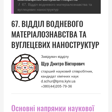
67. Відділ водневого матеріалознавства та
вуглецевих наноструктур
67. ВІДДІЛ ВОДНЕВОГО
МАТЕРІАЛОЗНАВСТВА ТА
ВУГЛЕЦЕВИХ НАНОСТРУКТУР
Завідувач відділу
Щур Дмитро Вікторович
старший науковий співробітник,
кандидат хімічних наук
d.schur@ipms.kyiv.ua
+380(44)205-79-36
Основні напрямки наукової