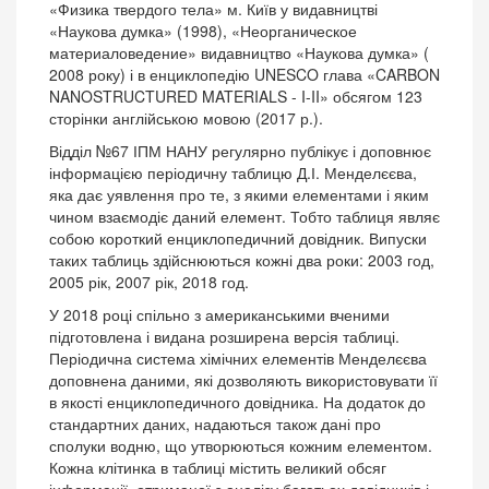
«Физика твердого тела» м. Київ у видавництві
«Наукова думка» (1998), «Неорганическое
материаловедение» видавництво «Наукова думка» (
2008 року) і в енциклопедію UNESCO глава «CARBON
NANOSTRUCTURED MATERIALS - I-II» обсягом 123
сторінки англійською мовою (2017 р.).
Відділ №67 ІПМ НАНУ регулярно публікує і доповнює
інформацією періодичну таблицю Д.І. Менделєєва,
яка дає уявлення про те, з якими елементами і яким
чином взаємодіє даний елемент. Тобто таблиця являє
собою короткий енциклопедичний довідник. Випуски
таких таблиць здійснюються кожні два роки: 2003 год,
2005 рік, 2007 рік, 2018 год.
У 2018 році спільно з американськими вченими
підготовлена і видана розширена версія таблиці.
Періодична система хімічних елементів Менделєєва
доповнена даними, які дозволяють використовувати її
в якості енциклопедичного довідника. На додаток до
стандартних даних, надаються також дані про
сполуки водню, що утворюються кожним елементом.
Кожна клітинка в таблиці містить великий обсяг
інформації, отриманої з аналізу багатьох довідників і