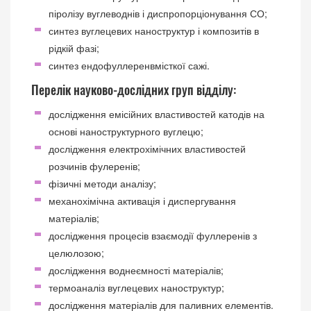
піролізу вуглеводнів і диспропорціонування СО;
синтез вуглецевих наноструктур і композитів в
рідкій фазі;
синтез ендофуллеренвмісткої сажі.
Перелік науково-дослідних груп відділу:
дослідження емісійних властивостей катодів на
основі наноструктурного вуглецю;
дослідження електрохімічних властивостей
розчинів фулеренів;
фізичні методи аналізу;
механохімічна активація і диспергування
матеріалів;
дослідження процесів взаємодії фуллеренів з
целюлозою;
дослідження воднеємності матеріалів;
термоаналіз вуглецевих наноструктур;
дослідження матеріалів для паливних елементів.