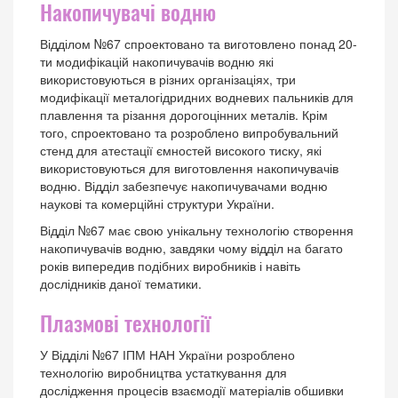
Накопичувачі водню
Відділом №67 спроектовано та виготовлено понад 20-
ти модифікацій накопичувачів водню які
використовуються в різних організаціях, три
модифікації металогідридних водневих пальників для
плавлення та різання дорогоцінних металів. Крім
того, спроектовано та розроблено випробувальний
стенд для атестації ємностей високого тиску, які
використовуються для виготовлення накопичувачів
водню. Відділ забезпечує накопичувачами водню
наукові та комерційні структури України.
Відділ №67 має свою унікальну технологію створення
накопичувачів водню, завдяки чому відділ на багато
років випередив подібних виробників і навіть
дослідників даної тематики.
Плазмові технології
У Відділі №67 ІПМ НАН України розроблено
технологію виробництва устаткування для
дослідження процесів взаємодії матеріалів обшивки