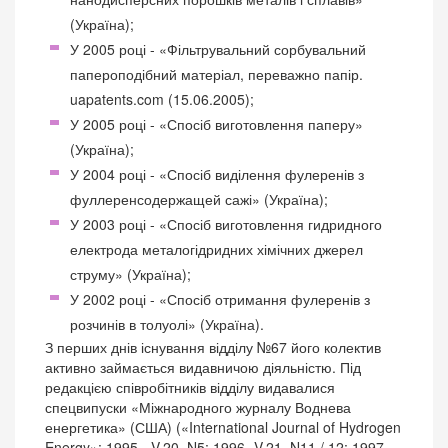
(Україна);
У 2005 році - «Фільтрувальний сорбувальний
папероподібний матеріал, переважно папір.
uapatents.com (15.06.2005);
У 2005 році - «Спосіб виготовлення паперу»
(Україна);
У 2004 році - «Спосіб виділення фулеренів з
фуллеренсодержащей сажі» (Україна);
У 2003 році - «Спосіб виготовлення гидридного
електрода металогідридних хімічних джерел
струму» (Україна);
У 2002 році - «Спосіб отримання фулеренів з
розчинів в толуолі» (Україна).
З перших днів існування відділу №67 його колектив
активно займається видавничою діяльністю. Під
редакцією співробітників відділу видавалися
спецвипуски «Міжнародного журналу Воднева
енергетика» (США) («International Journal of Hydrogen
Energy»: 1995 - V.20, N5; 1996- V.21, N11 / 12; 1997-