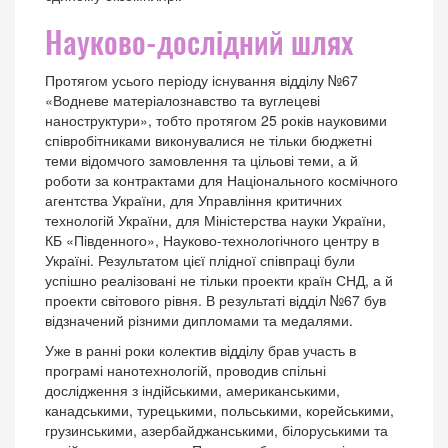
Науково-дослідний шлях
Протягом усього періоду існування відділу №67
«Водневе матеріалознавство та вуглецеві
наноструктури», тобто протягом 25 років науковими
співробітниками виконувалися не тільки бюджетні
теми відомчого замовлення та цільові теми, а й
роботи за контрактами для Національного космічного
агентства України, для Управління критичних
технологій України, для Міністерства науки України,
КБ «Південного», Науково-технологічного центру в
Україні. Результатом цієї плідної співпраці були
успішно реалізовані не тільки проекти країн СНД, а й
проекти світового рівня. В результаті відділ №67 був
відзначений різними дипломами та медалями.
Уже в ранні роки колектив відділу брав участь в
програмі нанотехнологій, проводив спільні
дослідження з індійськими, американськими,
канадськими, турецькими, польськими, корейськими,
грузинськими, азербайджанськими, білоруськими та