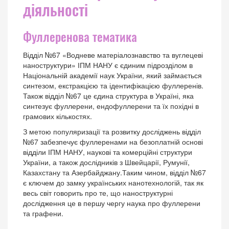
діяльності
Фуллеренова тематика
Відділ №67 «Водневе матеріалознавство та вуглецеві
наноструктури» ІПМ НАНУ є єдиним підрозділом в
Національній академії наук України, який займається
синтезом, екстракцією та ідентифікацією фуллеренів.
Також відділ №67 це єдина структура в Україні, яка
синтезує фуллерени, ендофуллерени та їх похідні в
грамових кількостях.
З метою популяризації та розвитку досліджень відділ
№67 забезпечує фуллеренами на безоплатній основі
відділи ІПМ НАНУ, наукові та комерційні структури
України, а також дослідників з Швейцарії, Румунії,
Казахстану та Азербайджану.Таким чином, відділ №67
є ключем до замку українських нанотехнологій, так як
весь світ говорить про те, що наноструктурні
дослідження це в першу чергу наука про фуллерени
та графени.