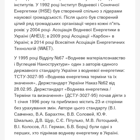
інститутів. У 1992 році Інститут Водневої і Сонячної
Енергетики (IHSE) був створений спільно з лідерами
наукової громадськості. Після цього був створений
цілий ряд громадських організації через кожні п"ять
років: у 2004 році- Асоціація Водневої Енергетики в
Україні (AHEU); в 2009 році Асоціації «Карбон» в
Україні; в 2014 році Всесвітня Асоціація Енергетичних
Технологій (WAET).
У 1995 році Відділу №67 «Водневе матеріалознавство
і Вуглецеві Наноструктури» один з авторів єдиного
державного стандарту України з водневої енергетики:
ТСТУ-3027-95 «Воднева енергетика терміни та їх
значення», Держстандарт України Наказ №62 від
28.02.95. Держстандарт «Воднева енергетика /
Терміни та визначення» (ДСТУ-3027-95) почав діяти з
1 січня 1996 року та приблизно містить 23-и сторінки
без урахування змін. Автори цього стандарту (В.І.
Савченко, В.А. Барахтян, В.В. Соловей, Ю.Ф.
Шмалько, Д.В. Щур, С.Є. Пітулько, М.В. Лотоцький,
В.І. Колосов, Л.І. Герман, Б.В. Борц) були одні з
перших, хто піднімав водневу енергетику в Україні.