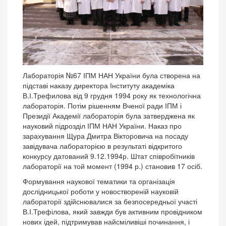
Лабораторія №67 ІПМ НАН України була створена на
підставі наказу директора Інституту академіка
В.І.Трефилова від 9 грудня 1994 року як технологічна
лабораторія. Потім рішенням Вченої ради ІПМ і
Президії Академії лабораторія була затверджена як
науковий підрозділ ІПМ НАН України. Наказ про
зарахування Щура Дмитра Вікторовича на посаду
завідувача лабораторією в результаті відкритого
конкурсу датований 9.12.1994р. Штат співробітників
лабораторії на той момент (1994 р.) становив 17 осіб.
Формування наукової тематики та організація
дослідницької роботи у новоствореній науковій
лабораторії здійснювалися за безпосередньої участі
В.І.Трефілова, який завжди був активним провідником
нових ідей, підтримував найсміливіші починання, і