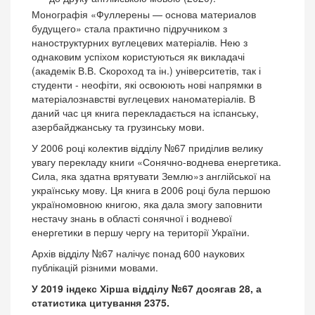
Монографія «Фуллерены — основа материалов
будущего» стала практично підручником з
наноструктурних вуглецевих матеріалів. Нею з
однаковим успіхом користуються як викладачі
(академік В.В. Скороход та ін.) університетів, так і
студенти - неофіти, які освоюють нові напрямки в
матеріалознавстві вуглецевих наноматеріалів. В
даний час ця книга перекладається на іспанську,
азербайджанську та грузинську мови.
У 2006 році колектив відділу №67 приділив велику
увагу перекладу книги «Сонячно-воднева енергетика.
Сила, яка здатна врятувати Землю»з англійської на
українську мову. Ця книга в 2006 році була першою
україномовною книгою, яка дала змогу заповнити
нестачу знань в області сонячної і водневої
енергетики в першу чергу на території України.
Архів відділу №67 налічує понад 600 наукових
публікацій різними мовами.
У 2019 індекс Хірша відділу №67 досягав 28, а
статистика цитування 2375.