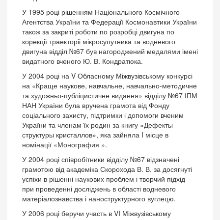
У 1995 році рішенням Національного Космічного
Агентства України та Федерації Космонавтики України
також за закриті роботи по розробці двигуна по
корекції траекторіі мікросупутника та водневого
двигуна відділ №67 був нагороджений медалями імені
видатного вченого Ю. В. Кондратюка.
У 2004 році на V Обласному Міжвузівському конкурсі
на «Краще наукове, навчальне, навчально-методичне
та художньо-публіцистичне видання» відділу №67 ІПМ
НАН України була вручена грамота від Фонду
соціального захисту, підтримки і допомоги вченим
України та членам їх родин за книгу «Дефекты
структуры кристаллов», яка зайняла I місце в
номінації «Монография ».
У 2004 році співробітники відділу №67 відзначені
грамотою від академіка Скорохода В. В. за досягнуті
успіхи в рішенні наукових проблем і творчий підхід
при проведенні досліджень в області водневого
матеріалознавства і наноструктурного вуглецю.
У 2006 році беручи участь в VI Міжвузівському