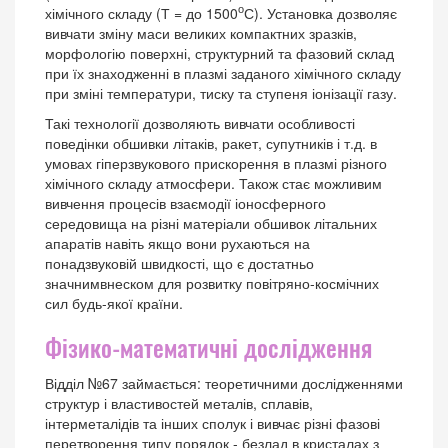
о
хімічного складу (Т = до 1500
С). Установка дозволяє
вивчати зміну маси великих компактних зразків,
морфологію поверхні, структурний та фазовий склад
при їх знаходженні в плазмі заданого хімічного складу
при зміні температури, тиску та ступеня іонізації газу.
Такі технології дозволяють вивчати особливості
поведінки обшивки літаків, ракет, супутників і т.д. в
умовах гіперзвукового прискорення в плазмі різного
хімічного складу атмосфери. Також стає можливим
вивчення процесів взаємодії іоносферного
середовища на різні матеріали обшивок літальних
апаратів навіть якщо вони рухаються на
понадзвуковій швидкості, що є достатньо
значнимвнеском для розвитку повітряно-космічних
сил будь-якої країни.
Фізико-математичні дослідження
Відділ №67 займається: теоретичними дослідженнями
структур і властивостей металів, сплавів,
інтерметалідів та інших сполук і вивчає різні фазові
перетворення типу порядок - безлад в кристалах з