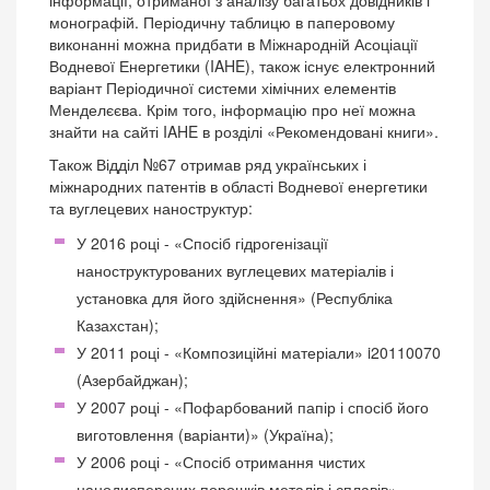
монографій. Періодичну таблицю в паперовому
виконанні можна придбати в Міжнародній Асоціації
Водневої Енергетики (IAHE), також існує електронний
варіант Періодичної системи хімічних елементів
Менделєєва. Крім того, інформацію про неї можна
знайти на сайті IAHE в розділі «Рекомендовані книги».
Також Відділ №67 отримав ряд українських і
міжнародних патентів в області Водневої енергетики
та вуглецевих наноструктур:
У 2016 році - «Спосіб гідрогенізації
наноструктурованих вуглецевих матеріалів і
установка для його здійснення» (Республіка
Казахстан);
У 2011 році - «Композиційні матеріали» i20110070
(Азербайджан);
У 2007 році - «Пофарбований папір і спосіб його
виготовлення (варіанти)» (Україна);
У 2006 році - «Спосіб отримання чистих
нанодисперсних порошків металів і сплавів»