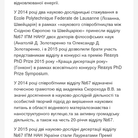
відновлюваної енергії.
У 2014 році два науково-дослідницькі стажування в
Ecole Polytechnique Federate de Lausanne (Лозанна,
Швейцарія) в рамках «наукового співробітництва між
Східною Європою та Швейцарією» принесли відділу
№67 ІПМ НАНУ двох докторів філософських наук
(Анатолій Д. Золотаренко та Олександр Д.
Золотаренко, і в 2015 році дозволили брати участь
представникам відділу в конкурсі на премію Reaxys
PhD Prize 2015 року «Краща дисертація року»
(Гонконг) в рамках всесвітнього конкурсу Reaxys PhD
Prize Symposium.
У 2014 році співробітники відділу №67 відзначені
почесною грамотою від академіка Скорохода В.В. за
значні досягнення в науково-дослідній діяльності та
особистий творчий підхід до вирішення наукових
питань в області водневого матеріалознавства і
наноструктурного вуглецю,та за активну громадську
діяльність, а також на честь 20-річчя відділу №67.
У 2015 році дві науково-дослідні дисертації відділу
№67 ІПМ НАН України стали Лауреатами Премії