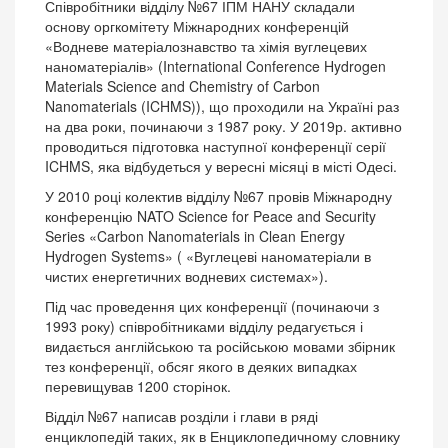
Співробітники відділу №67 ІПМ НАНУ складали
основу оргкомітету Міжнародних конференцій
«Водневе матеріалознавство та хімія вуглецевих
наноматеріалів» (International Conference Hydrogen
Materials Science and Chemistry of Carbon
Nanomaterials (ICHMS)), що проходили на Україні раз
на два роки, починаючи з 1987 року. У 2019р. активно
проводиться підготовка наступної конференції серії
ICHMS, яка відбудеться у вересні місяці в місті Одесі.
У 2010 році колектив відділу №67 провів Міжнародну
конференцію NATO Science for Peace and Security
Series «Carbon Nanomaterials in Clean Energy
Hydrogen Systems» ( «Вуглецеві наноматеріали в
чистих енергетичних водневих системах»).
Під час проведення цих конференції (починаючи з
1993 року) співробітниками відділу редагується і
видається англійською та російською мовами збірник
тез конференції, обсяг якого в деяких випадках
перевищував 1200 сторінок.
Відділ №67 написав розділи і глави в ряді
енциклопедій таких, як в Енциклопедичному словнику