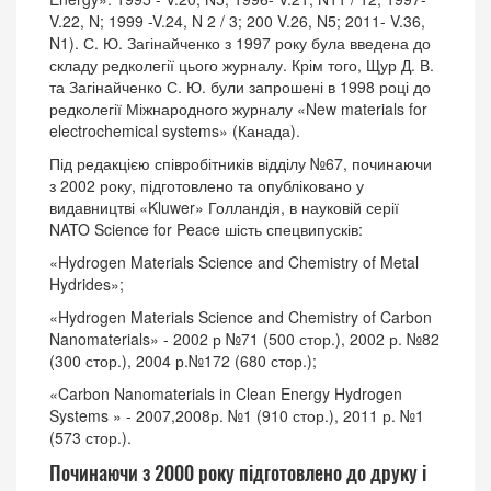
V.22, N; 1999 -V.24, N 2 / 3; 200 V.26, N5; 2011- V.36,
N1). С. Ю. Загінайченко з 1997 року була введена до
складу редколегії цього журналу. Крім того, Щур Д. В.
та Загінайченко С. Ю. були запрошені в 1998 році до
редколегії Міжнародного журналу «New materials for
electrochemical systems» (Канада).
Під редакцією співробітників відділу №67, починаючи
з 2002 року, підготовлено та опубліковано у
видавництві «Kluwer» Голландія, в науковій серії
NATO Science for Peace шість спецвипусків:
«Hydrogen Materials Science and Chemistry of Metal
Hydrides»;
«Hydrogen Materials Science and Chemistry of Carbon
Nanomaterials» - 2002 р №71 (500 стор.), 2002 р. №82
(300 стор.), 2004 р.№172 (680 стор.);
«Carbon Nanomaterials in Clean Energy Hydrogen
Systems » - 2007,2008р. №1 (910 стор.), 2011 р. №1
(573 стор.).
Починаючи з 2000 року підготовлено до друку і