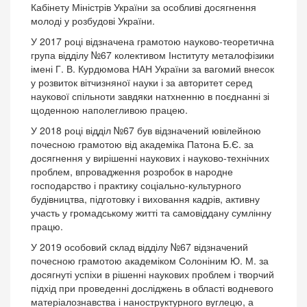
Кабінету Міністрів України за особливі досягнення
молоді у розбудові України.
У 2017 році відзначена грамотою науково-теоретична
група відділу №67 колективом Інституту металофізики
імені Г. В. Курдюмова НАН України за вагомий внесок
у розвиток вітчизняної науки і за авторитет серед
наукової спільноти завдяки натхненню в поєднанні зі
щоденною наполегливою працею.
У 2018 році відділ №67 був відзначений ювілейною
почесною грамотою від академіка Патона Б.Є. за
досягнення у вирішенні наукових і науково-технічних
проблем, впровадження розробок в народне
господарство і практику соціально-культурного
будівництва, підготовку і виховання кадрів, активну
участь у громадському житті та самовіддану сумлінну
працю.
У 2019 особовий склад відділу №67 відзначений
почесною грамотою академіком Солоніним Ю. М. за
досягнуті успіхи в рішенні наукових проблем і творчий
підхід при проведенні досліджень в області водневого
матеріалознавства і наноструктурного вуглецю, а