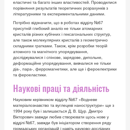
еластичні та багато інших властивостей. Проводилися
порівняння результатів теоретичних розрахунків з
літературними та експериментальними даними.
Потрібно відзначити, що в роботах відділу №67
присутній глибокий аналіз не тільки атомарних
кристалів різних кубічних і гексагональних структур,
але також молекулярних кристалів з геометрично
складними гратками. Також, крім розробки теорій
атомного та магнітного упорядкування,
досліджувалися і спінове, зарядове, дипольне,
деформаційне упорядкування, вивчалися не тільки
діа-, пара-, ферромагнетики, але ще і фероелектрики
та фероеластики.
Наукові праці та діяльність
Науковим керівником відділу №67 «Водневе
матеріалознавство та вуглецеві наноструктури» ще з
1994 року був і залишається Д. В. Щур. Дмитро
Вікторович завжди любив створювати щось нове у
відділі №67, завжди був ініціатором створення ряду
громадських організацій і навіть науково-дослідних