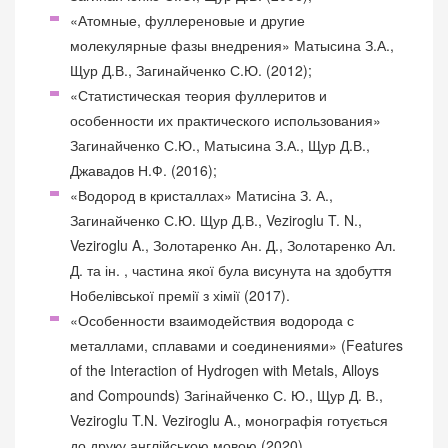
«Атомные, фуллереновые и другие
молекулярные фазы внедрения» Матысина З.А.,
Щур Д.В., Загинайченко С.Ю. (2012);
«Статистическая теория фуллеритов и
особенности их практического использования»
Загинайченко С.Ю., Матысина З.А., Щур Д.В.,
Джавадов Н.Ф. (2016);
«Водород в кристаллах» Матисіна З. А.,
Загинайченко С.Ю. Щур Д.В., Veziroglu T. N.,
Veziroglu A., Золотаренко Ан. Д., Золотаренко Ал.
Д. та ін. , частина якої була висунута на здобуття
Нобелівської премії з хімії (2017).
«Особенности взаимодействия водорода с
металлами, сплавами и соединениями» (Features
of the Interaction of Hydrogen with Metals, Alloys
and Compounds) Загінайченко С. Ю., Щур Д. В.,
Veziroglu T.N. Veziroglu A., монографія готується
до друку англійською мовою (2020).