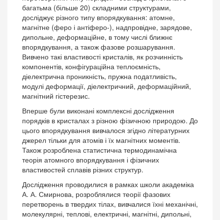
багатьма (більше 20) складними структурами,
досліджує різного типу впорядкування: атомне,
магнітне (феро і антіферо-), надпровідне, зарядове,
дипольне, деформаційне, в тому числі ближнє
впорядкування, а також фазове розшарування.
Вивчено такі властивості кристалів, як розчинність
компонентів, конфігураційна теплоємність,
діелектрична проникність, пружна податливість,
модулі деформації, діелектричний, деформаційний,
магнітний гістерезис.
Вперше були виконані комплексні дослідження
порядків в кристалах з різною фізичною природою. До
цього впорядкування вивчалося згідно літературних
джерел тільки для атомів і їх магнітних моментів.
Також розроблена статистична термодинамічна
теорія атомного впорядкування і фізичних
властивостей сплавів різних структур.
Дослідження проводилися в рамках школи академіка
А. А. Смирнова, розроблялися теорії фазових
перетворень в твердих тілах, вивчалися їхні механічні,
молекулярні, теплові, електричні, магнітні, дипольні,