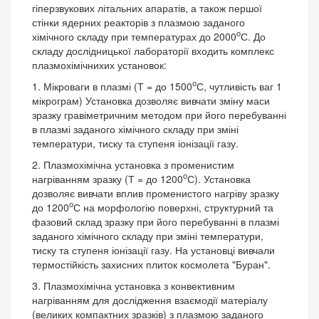
гіперзвукових літальних апаратів, а також першої
стінки ядерних реакторів з плазмою заданого
о
хімічного складу при температурах до 2000
С. До
складу дослідницької лабораторії входить комплекс
плазмохімічнихих установок:
о
1. Мікроваги в плазмі (Т = до 1500
С, чутливість ваг 1
мікрограм) Установка дозволяє вивчати зміну маси
зразку гравіметричним методом при його перебуванні
в плазмі заданого хімічного складу при зміні
температури, тиску та ступеня іонізації газу.
2. Плазмохімічна установка з променистим
о
нагріванням зразку (Т = до 1200
С). Установка
дозволяє вивчати вплив променистого нагріву зразку
о
до 1200
С на морфологію поверхні, структурний та
фазовий склад зразку при його перебуванні в плазмі
заданого хімічного складу при зміні температури,
тиску та ступеня іонізації газу. На установці вивчали
термостійкість захисних плиток космолета "Буран".
3. Плазмохімічна установка з конвективним
нагріванням для дослідження взаємодії матеріалу
(великих компактних зразків) з плазмою заданого