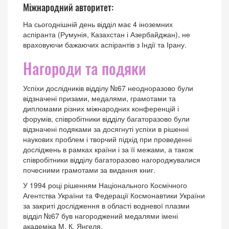
Міжнародний авторитет:
На сьогоднішній день відділ має 4 іноземних
аспіранта (Румунія, Казахстан і Азербайджан), не
враховуючи бажаючих аспірантів з Індії та Ірану.
Нагороди та подяки
Успіхи дослідників відділу №67 неодноразово були
відзначені призами, медалями, грамотами та
дипломами різних міжнародних конференцій і
форумів, співробітники відділу багаторазово були
відзначені подяками за досягнуті успіхи в рішенні
наукових проблем і творчий підхід при проведенні
досліджень в рамках країни і за її межами, а також
співробітники відділу багаторазово нагороджувалися
почесними грамотами за видання книг.
У 1994 році рішенням Національного Космічного
Агентства України та Федерації Космонавтики України
за закриті дослідження в області водневої плазми
відділ №67 був нагороджений медалями імені
академіка М. К. Янгеля.