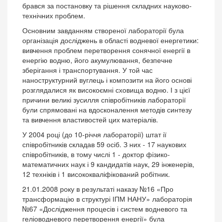
брався за постановку та рішення складних науково-
технічних проблем.
Основним завданням створеної лабораторії була
організація досліджень в області водневої енергетики:
вивчення проблем перетворення сонячної енергії в
енергію водню, його акумулювання, безпечне
зберігання і транспортування. У той час
наноструктурний вуглець і композити на його основі
розглядалися як високоємні сховища водню. І з цієї
причини великі зусилля співробітників лабораторії
були спрямовані на вдосконалення методів синтезу
та вивчення властивостей цих матеріалів.
У 2004 році (до 10-річчя лабораторії) штат ії
співробітників складав 59 осіб. З них - 17 наукових
співробітників, в тому числі 1 - доктор фізико-
математичних наук і 9 кандидатів наук, 29 інженерів,
12 техніків і 1 висококваліфікований робітник.
21.01.2008 року в результаті наказу №16 «Про
трансформацію в структурі ІПМ НАНУ» лабораторія
№67 «Дослідження процесів і систем водневого та
геліоводневого перетворення енергії» була