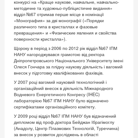
конкурсі на «Краще наукове, навчальне, навчально-
методичне та художньо-публіцистичне видання»
відділ №67 отримав перше місце в номінації
«Монография» за дві монографії («Порядки
различного типа в кристаллах и фазовые
превращения» и «Физические явления и свойства
поверхности кристалла»).
Щороку в період з 2006 по 2012 рік відділ №67 ІПМ
НАНУ нагороджувався грамотою від ректора
Дніпропетровського Національного Університету імені
Олеся Гончара за плідну наукову діяльність і вагомий
внесок у підготовку кваліфікованих фахівців.
У 2007 році вагомий науковий технологічний і
організаційний внесок в діяльність Міжнародного
Водневого Енергетичного Конгресу (IHEC)
лабораторією №67 ІПМ НАНУ було відзначено
сертифікатами організаційного комітету.
У 2009 році відділ №67 ІПМ НАНУ був відзначений
дипломом від проф.доктора Бейджан Ібрагімоглу
(Анадолу, Центр Плазмових Технологій, Туреччина)
за внесок у розвиток досліджень в області