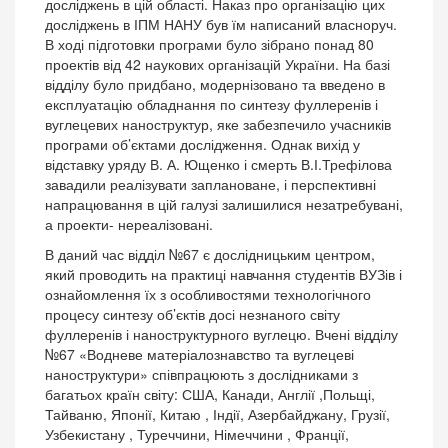
досліджень в цій області. Наказ про організацію цих
досліджень в ІПМ НАНУ був їм написаний власноруч.
В ході підготовки програми було зібрано понад 80
проектів від 42 наукових організацій України. На базі
відділу було придбано, модернізовано та введено в
експлуатацію обладнання по синтезу фуллеренів і
вуглецевих наноструктур, яке забезпечило учасників
програми об’єктами дослідження. Однак вихід у
відставку уряду В. А. Ющенко і смерть В.І.Трефілова
завадили реалізувати заплановане, і перспективні
напрацювання в цій галузі залишилися незатребувані,
а проекти- нереалізовані.
В даний час відділ №67 є дослідницьким центром,
який проводить на практиці навчання студентів ВУЗів і
ознайомлення їх з особливостями технологічного
процесу синтезу об’єктів досі незнаного світу
фуллеренів і наноструктурного вуглецю. Вчені відділу
№67 «Водневе матеріалознавство та вуглецеві
наноструктури» співпрацюють з дослідниками з
багатьох країн світу: США, Канади, Англії ,Польщі,
Тайваню, Японії, Китаю , Індії, Азербайджану, Грузії,
Узбекистану , Туреччини, Німеччини , Франції,