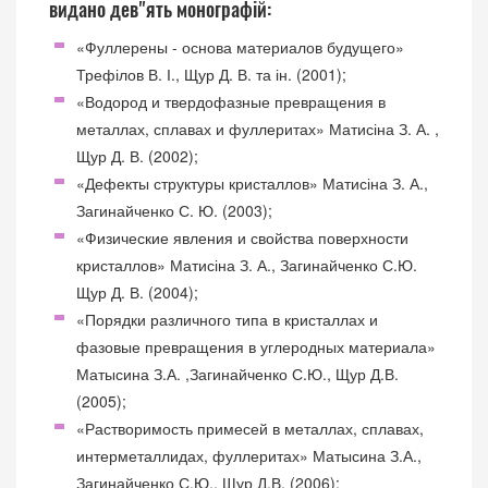
видано дев"ять монографій:
«Фуллерены - основа материалов будущего»
Трефілов В. І., Щур Д. В. та ін. (2001);
«Водород и твердофазные превращения в
металлах, сплавах и фуллеритах» Матисіна З. А. ,
Щур Д. В. (2002);
«Дефекты структуры кристаллов» Матисіна З. А.,
Загинайченко С. Ю. (2003);
«Физические явления и свойства поверхности
кристаллов» Матисіна З. А., Загинайченко С.Ю.
Щур Д. В. (2004);
«Порядки различного типа в кристаллах и
фазовые превращения в углеродных материала»
Матысина З.А. ,Загинайченко С.Ю., Щур Д.В.
(2005);
«Растворимость примесей в металлах, сплавах,
интерметаллидах, фуллеритах» Матысина З.А.,
Загинайченко С.Ю., Щур Д.В. (2006);