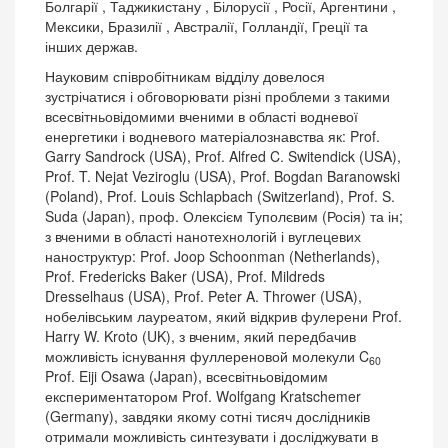
Болгарії , Таджикистану , Білорусії , Росії, Аргентини ,
Мексики, Бразилії , Австралії, Голландії, Греції та
інших держав.
Науковим співробітникам відділу довелося
зустрічатися і обговорювати різні проблеми з такими
всесвітньовідомими вченими в області водневої
енергетики і водневого матеріалознавства як: Prof.
Garry Sandrock (USA), Prof. Alfred C. Switendick (USA),
Prof. T. Nejat Veziroglu (USA), Prof. Bogdan Baranowski
(Poland), Prof. Louis Schlapbach (Switzerland), Prof. S.
Suda (Japan), проф. Олексієм Туполєвим (Росія) та ін;
з вченими в області нанотехнологій і вуглецевих
наноструктур: Prof. Joop Schoonman (Netherlands),
Prof. Fredericks Baker (USA), Prof. Mildreds
Dresselhaus (USA), Prof. Peter A. Thrower (USA),
нобелівським лауреатом, який відкрив фулерени Prof.
Harry W. Kroto (UK), з вченим, який передбачив
можливість існування фуллереновой молекули C
60
Prof. Eiji Osawa (Japan), всесвітньовідомим
експериментатором Prof. Wolfgang Kratschemer
(Germany), завдяки якому сотні тисяч дослідників
отримали можливість синтезувати і досліджувати в