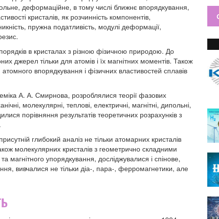
польне, деформаційне, в тому числі ближнє впорядкування,
тивості кристалів, як розчинність компонентів,
никність, пружна податливість, модулі деформації,
резис.
порядків в кристалах з різною фізичною природою. До
них джерел тільки для атомів і їх магнітних моментів. Також
 атомного впорядкування і фізичних властивостей сплавів
міка А. А. Смирнова, розроблялися теорії фазових
нічні, молекулярні, теплові, електричні, магнітні, дипольні,
дилися порівняння результатів теоретичних розрахунків з
.
присутній глибокий аналіз не тільки атомарних кристалів
 також молекулярних кристалів з геометрично складними
 та магнітного упорядкування, досліджувалися і спінове,
я, вивчалися не тільки діа-, пара-, ферромагнетики, але
ть