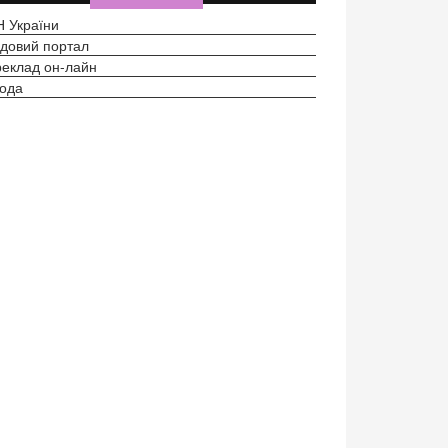
 України
довий портал
еклад он-лайн
ода