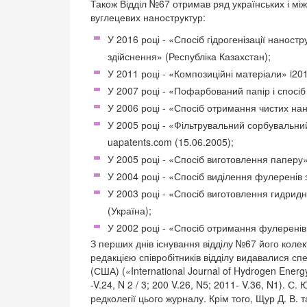
Також Відділ №67 отримав ряд українських і між
вуглецевих наноструктур:
У 2016 році - «Спосіб гідрогенізації наност
здійснення» (Республіка Казахстан);
У 2011 році - «Композиційні матеріали» i2
У 2007 році - «Пофарбований папір і спосіб 
У 2006 році - «Спосіб отримання чистих нан
У 2005 році - «Фільтрувальний сорбувальни
uapatents.com (15.06.2005);
У 2005 році - «Спосіб виготовлення паперу»
У 2004 році - «Спосіб виділення фулеренів
У 2003 році - «Спосіб виготовлення гидрид
(Україна);
У 2002 році - «Спосіб отримання фулеренів з
З перших днів існування відділу №67 його коле
редакцією співробітників відділу видавалися 
(США) («International Journal of Hydrogen Energy
-V.24, N 2 / 3; 200 V.26, N5; 2011- V.36, N1). С
редколегії цього журналу. Крім того, Щур Д. В. 