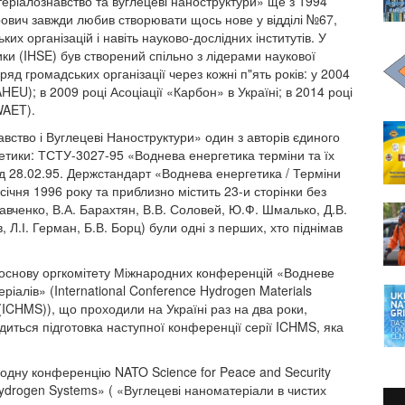
еріалознавство та вуглецеві наноструктури» ще з 1994
орович завжди любив створювати щось нове у відділі №67,
их організацій і навіть науково-дослідних інститутів. У
ики (IHSE) був створений спільно з лідерами наукової
ряд громадських організації через кожні п"ять років: у 2004
AHEU); в 2009 році Асоціації «Карбон» в Україні; в 2014 році
WAET).
вство і Вуглецеві Наноструктури» один з авторів єдиного
етики: ТСТУ-3027-95 «Воднева енергетика терміни та їх
д 28.02.95. Держстандарт «Воднева енергетика / Терміни
січня 1996 року та приблизно містить 23-и сторінки без
Савченко, В.А. Барахтян, В.В. Соловей, Ю.Ф. Шмалько, Д.В.
, Л.І. Герман, Б.В. Борц) були одні з перших, хто піднімав
 основу оргкомітету Міжнародних конференцій «Водневе
ріалів» (International Conference Hydrogen Materials
(ICHMS)), що проходили на Україні раз на два роки,
диться підготовка наступної конференції серії ICHMS, яка
родну конференцію NATO Science for Peace and Security
Hydrogen Systems» ( «Вуглецеві наноматеріали в чистих