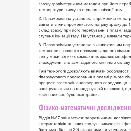
зразку гравіметричним методом при його перебув
температури, тиску та ступеня іонізації газу.
2. Плазмохімічна установка з променистим нагр
вивчати вплив променистого нагріву зразку до 
склад зразку при його перебуванні в плазмі зада
ступеня іонізації газу. На установці вивчали те
3. Плазмохімічна установка з конвективним наг
компактних зразків) з плазмою заданого хімічно
зміну маси великих компактних зразків, морфол
знаходженні в плазмі заданого хімічного складу п
Такі технології дозволяють вивчати особливості п
гіперзвукового прискорення в плазмі різного х
процесів взаємодії іоносферного середовища на
вони рухаються на понадзвуковій швидкості, що
космічних сил будь-якої країни.
Фізико-математичні досліджен
Відділ №67 займається: теоретичними досліджен
інтерметалідів та інших сполук і вивчає різні ф
багатьма (більше 20) складними структурами, д