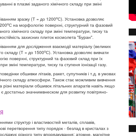
анні в плазмі заданого хімічного складу при зміні
о
іванням зразку (Т = до 1200
С). Установка дозволяє
о
1200
С на морфологію поверхні, структурний та фазовий
ного хімічного складу при зміні температури, тиску та
рмостійкість захисних плиток космолета "Буран".
ріванням для дослідження взаємодії матеріалу (великих
о
го складу (Т = до 1500
С). Установка дозволяє вивчати
огію поверхні, структурний та фазовий склад при їх
ри зміні температури, тиску та ступеня іонізації газу.
оведінки обшивки літаків, ракет, супутників і т.д. в умовах
імічного складу атмосфери. Також стає можливим вивчення
 різні матеріали обшивок літальних апаратів навіть якщо
 є достатньо значнимвнеском для розвитку повітряно-
ня
нями структур і властивостей металів, сплавів,
азові перетворення типу порядок - безлад в кристалах з
осліджує різного типу впорядкування: атомне, магнітне