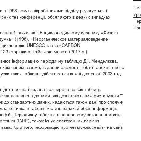
НАН
з 1993 року) співробітниками відділу редагується і
Уря
рник тез конференції, обсяг якого в деяких випадках
Пер
Пог
иклопедій таких, як в Енциклопедичному словнику «Физика
а думка» (1998), «Неорганическое материаловедение»
в енциклопедію UNESCO глава «CARBON
3 сторінки англійською мовою (2017 р.).
овнює інформацією періодичну таблицю Д.І. Менделєєва,
і яким чином взаємодіє даний елемент. Тобто таблиця являє
ски таких таблиць здійснюються кожні два роки: 2003 год,
підготовлена і видана розширена версія таблиці.
єєва доповнена даними, які дозволяють використовувати її
ок до стандартних даних, надаються також дані про сполуки
 клітинка в таблиці містить великий обсяг інформації,
ографій. Періодичну таблицю в паперовому виконанні можна
гетики (IAHE), також існує електронний варіант
єєва. Крім того, інформацію про неї можна знайти на сайті