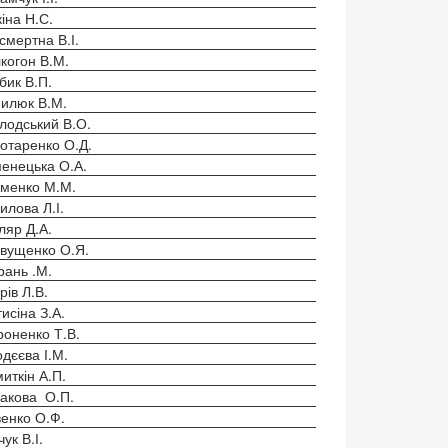
кіна Н.С.
смертна В.І.
когон В.М.
бик В.П.
илюк В.М.
лодський В.О.
отаренко О.Д.
енецька О.А.
менко М.М.
илова Л.І.
ляр Д.А.
вущенко О.Я.
рань .М.
рів Л.В.
исіна З.А.
оненко Т.В.
дєєва І.М.
иткін А.П.
акова О.П.
енко О.Ф.
чук В.І.