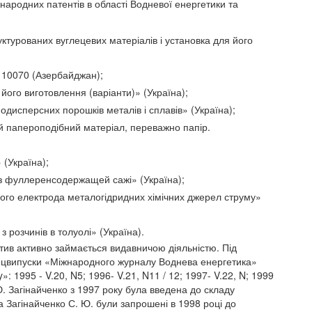
народних патентів в області Водневої енергетики та
руктурованих вуглецевих матеріалів і установка для його
0110070 (Азербайджан);
його виготовлення (варіанти)» (Україна);
одисперсних порошків металів і сплавів» (Україна);
й папероподібний матеріал, переважно папір.
 (Україна);
 з фуллеренсодержащей сажі» (Україна);
ного електрода металогідридних хімічних джерел струму»
 розчинів в толуолі» (Україна).
ктив активно займається видавничою діяльністю. Під
спецвипуски «Міжнародного журналу Воднева енергетика»
»: 1995 - V.20, N5; 1996- V.21, N11 / 12; 1997- V.22, N; 1999
. Ю. Загінайченко з 1997 року була введена до складу
та Загінайченко С. Ю. були запрошені в 1998 році до