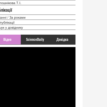
ошнікова Т.І.
лікації
анні / За роками
 публікації
ук у довіднику
Відео
ScienceDaily
Довідка