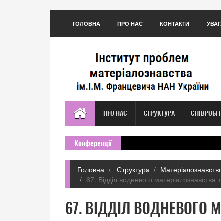
ГОЛОВНА
ПРО НАС
КОНТАКТИ
УВАГ
ПРО НАС
СТРУКТУРА
СПІВРОБІ
Конференції
Головна
Структура
Матеріалознавство
67. Відділ водневого матеріалознавства 
67. ВІДДІЛ ВОДНЕВОГО 