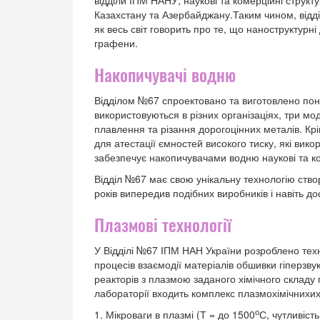
відділи ІПМ НАНУ, наукові та комерційні структу
Казахстану та Азербайджану.Таким чином, відді
як весь світ говорить про те, що наноструктурн
графени.
Накопичувачі водню
Відділом №67 спроектовано та виготовлено пон
використовуються в різних організаціях, три мо
плавлення та різання дорогоцінних металів. Кр
для атестації ємностей високого тиску, які вик
забезпечує накопичувачами водню наукові та ко
Відділ №67 має свою унікальну технологію ство
років випередив подібних виробників і навіть до
Плазмові технології
У Відділі №67 ІПМ НАН України розроблено тех
процесів взаємодії матеріалів обшивки гіперзву
реакторів з плазмою заданого хімічного складу
лабораторії входить комплекс плазмохімічнихих
о
1. Мікроваги в плазмі (Т = до 1500
С, чутливіст