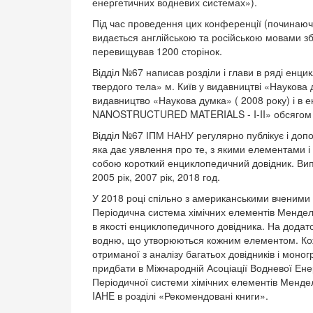
енергетичних водневих системах»).
Під час проведення цих конференції (починаючи 
видається англійською та російською мовами збі
перевищував 1200 сторінок.
Відділ №67 написав розділи і глави в ряді енц
твердого тела» м. Київ у видавництві «Науков
видавництво «Наукова думка» ( 2008 року) і 
NANOSTRUCTURED MATERIALS - I-II» обсягом 12
Відділ №67 ІПМ НАНУ регулярно публікує і доп
яка дає уявлення про те, з якими елементами 
собою короткий енциклопедичний довідник. Випу
2005 рік, 2007 рік, 2018 год.
У 2018 році спільно з американськими вченими 
Періодична система хімічних елементів Мендел
в якості енциклопедичного довідника. На додат
водню, що утворюються кожним елементом. Кожна
отриманої з аналізу багатьох довідників і мон
придбати в Міжнародній Асоціації Водневої Енер
Періодичної системи хімічних елементів Мендел
IAHE в розділі «Рекомендовані книги».