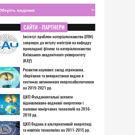
САЙТИ - ПАРТНЕРИ
Інститут проблем матеріалознавства (ІПМ)
запрошує до вступу магістрів на кафедру
прикладної фізики та матеріалознавства
Київського академічного університету
(КАУ)
Розвиток наукових засад отримання,
зберігання та використання водню в
системах автономного енергозабезпечення
на 2019-2021 рр.
ЦКП Фундаментальні аспекти
відновлювано-водневої енергетики і
паливно-комірчаних технологій на 2016-
2018 рр.
ЦКП Водень в альтернативній енергетиці
та новітніх технологіях на 2011-2015 рр.