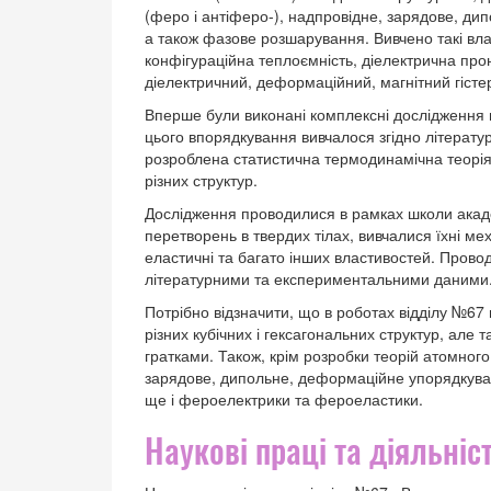
(феро і антіферо-), надпровідне, зарядове, ди
а також фазове розшарування. Вивчено такі влас
конфігураційна теплоємність, діелектрична про
діелектричний, деформаційний, магнітний гісте
Вперше були виконані комплексні дослідження 
цього впорядкування вивчалося згідно літератур
розроблена статистична термодинамічна теорія
різних структур.
Дослідження проводилися в рамках школи акаде
перетворень в твердих тілах, вивчалися їхні меха
еластичні та багато інших властивостей. Прово
літературними та експериментальними даними
Потрібно відзначити, що в роботах відділу №67 
різних кубічних і гексагональних структур, але
гратками. Також, крім розробки теорій атомного
зарядове, дипольне, деформаційне упорядкуванн
ще і фероелектрики та фероеластики.
Наукові праці та діяльніс