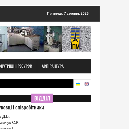
П'ятниця, 7 серпня, 2026
ВНУТРІШНІ РЕСУРСИ
АСПІРАНТУРА
ВІДДІЛ
ковці і співробітники
 Д.В.
амчук С.К.
амчук І.І.