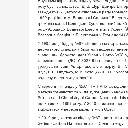
Науковим керівником відділу №67 «Водневе мат
року був і залишається Д. В. Щур. Дмитро Вікт
завжди був ініціатором створення ряду громадськ
1992 році Інститут Водневої і Сонячної Енергет
громадськості. Після цього був створений цілий 
році- Асоціація Водневої Енергетики в Україні (
Всесвітня Асоціація Енергетичних Технологій (
У 1995 році Відділу №67 «Водневе матеріалозна
державного стандарту України з водневої енерг
значення», Держстандарт України Наказ №62 ві
та визначення» (ДСТУ-3027-95) почав діяти з 1 
урахування змін. Автори цього стандарту (В.І. 
Щур, С.Є. Пітулько, М.В. Лотоцький, В.І. Колосов
водневу енергетику в Україні.
Співробітники відділу №67 ІПМ НАНУ складали
матеріалознавство та хімія вуглецевих наномате
Science and Chemistry of Carbon Nanomaterials 
починаючи з 1987 року. У 2019р. активно прово
відбудеться у вересні місяці в місті Одесі.
У 2010 році колектив відділу №67 провів Міжна
Series «Carbon Nanomaterials in Clean Energy 