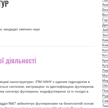
ТУР
Ані
Без
Вол
Гор
Дан
к, кандидат хімічних наук
Заб
Зол
Кам
Кли
Коп
Кот
ї діяльності
Кри
Кут
Лав
Мат
Мир
лецеві наноструктури» ІПМ НАНУ є єдиним підрозділом в
Обо
ється синтезом, екстракцією та ідентифікацією фуллеренів.
Пом
 яка синтезує фуллерени, ендофуллерени та їх похідні в
Руд
Сав
 відділ №67 забезпечує фуллеренами на безоплатній основі
Тка