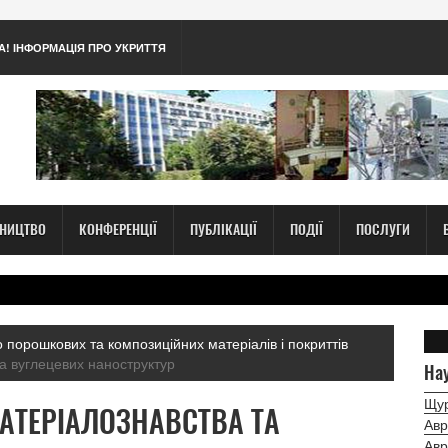
А! ІНФОРМАЦІЯ ПРО УКРИТТЯ
ТНИЦТВО
КОНФЕРЕНЦІЇ
ПУБЛІКАЦІЇ
ПОДІЇ
ПОСЛУГИ
 порошкових та композиційних матеріалів і покриттів
та вуглецевих наноструктур
Нау
Щур
МАТЕРІАЛОЗНАВСТВА ТА
Авр
Авр