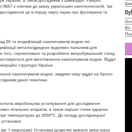
ри України, а також дослідників з Швейцарії, Румунії,
Шап
л №67 є ключем до замку українських нанотехнологій, так
Пуб
і дослідження це в першу чергу наука про фуллерени та
Ост
Всі
Пош
ад 20-ти модифікацій накопичувачів водню які
дифікації металогідридних водневих пальників для
ім того, спроектовано та розроблено випробувальний стенд
ористовуються для виготовлення накопичувачів водню. Відділ
мерційні структури України.
рення накопичувачів водню, завдяки чому відділ на багато
слідників даної тематики.
нологію виробництва устаткування для дослідження
кових літальних апаратів, а також першої стінки ядерних
о
 при температурах до 2000
С. До складу дослідницької
 установок:
ь ваг 1 мікрограм) Установка дозволяє вивчати зміну маси