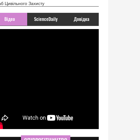
б Цивільного Захисту
Відео
ScienceDaily
Довідка