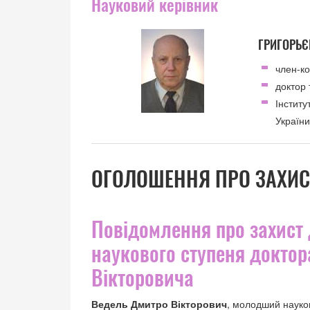
Науковий керівник
ГРИГОРЬЄ
член-к
доктор 
Інстит
Україн
ОГОЛОШЕННЯ ПРО ЗАХИС
Повідомлення про захист 
наукового ступеня докто
Вікторовича
Ведель Дмитро Вікторович
, молодший науков