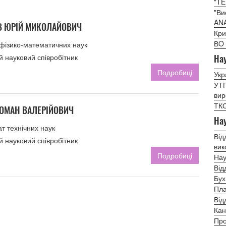
"Т
"Ви
AN
В ЮРІЙ МИКОЛАЙОВИЧ
Кри
ВO 
 фізико-математичних наук
 науковий співробітник
Нау
Подробиці
Укр
УТП
вир
ТКС
ОМАН ВАЛЕРІЙОВИЧ
Нау
т технічних наук
Від
 науковий співробітник
вик
Подробиці
Нау
Від
Бух
Пла
Від
Кан
Про