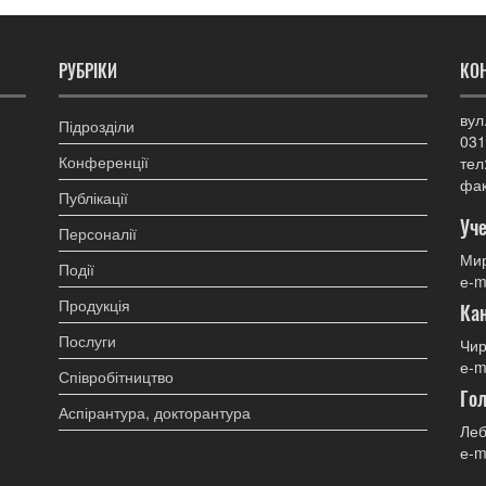
РУБРІКИ
КО
вул
Підрозділи
031
Конференції
тел
фак
Публікації
Уче
Персоналії
Мир
Події
е-m
Продукція
Ка
Послуги
Чир
е-m
Співробітництво
Гол
Аспірантура, докторантура
Леб
е-m