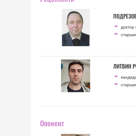
ПОДРЕЗО
доктор
старший
ЛИТВИН Р
кандида
старший
Опонент