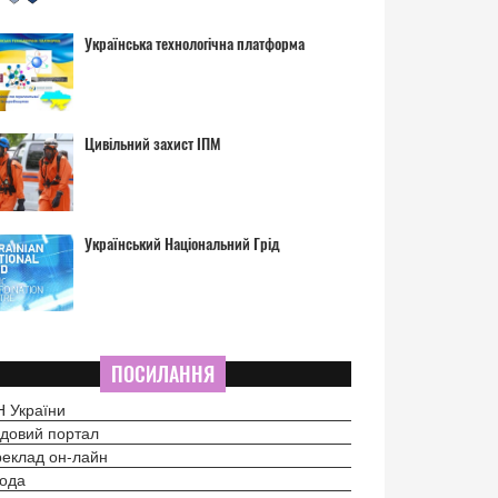
Українська технологічна платформа
Цивільний захист ІПМ
Український Національний Грід
ПОСИЛАННЯ
 України
довий портал
еклад он-лайн
ода