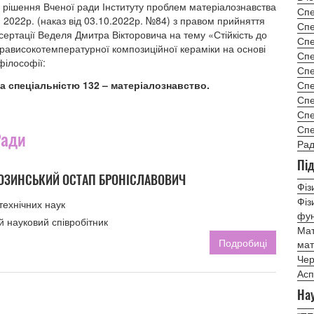
і рішення Вченої ради Інституту проблем матеріалознавства
Спе
я 2022р. (наказ від 03.10.2022р. №84) з правом прийняття
Спе
сертації Веделя Дмитра Вікторовича на тему «Стійкість до
Спе
рависокотемпературної композиційної кераміки на основі
Спе
філософії:
Спе
 за спеціальністю 132 – матеріалознавство.
Спе
Спе
Спе
Спе
Ради
Рад
Під
ОЗИНСЬКИЙ ОСТАП БРОНІСЛАВОВИЧ
Фіз
Фіз
технічних наук
фун
 науковий співробітник
Мат
Подробиці
мат
Чер
Асп
Нау