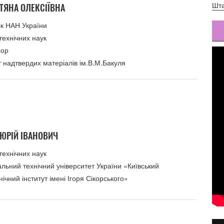
Шта
ЕТЯНА ОЛЕКСІЇВНА
ік НАН України
технічних наук
сор
т надтвердих матеріалів ім.В.М.Бакуля
ЮРІЙ ІВАНОВИЧ
технічних наук
льний технічний університет України «Київський
нічний інститут імені Ігоря Сікорського»