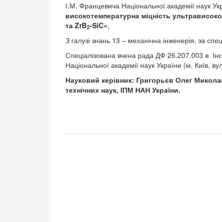
І.М. Францевича Національної академії наук Ук
високотемпературна міцність ультрависокот
та ZrB
-SiC»
,
2
З галузі знань 13 – механічна інженерія, за спе
Спеціалізована вчена рада ДФ 26.207.003 в Інс
Національної академії наук України (м. Київ, ву
Науковий керівник: Григорьєв Олег Микола
технічних наук, ІПМ НАН України.