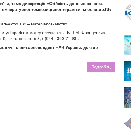
раїни,
тема дисертації: «Стійкість до окиснення та
емпературної композиційної кераміки на основі ZrB
2
ціальністю 132 – матеріалознавство.
титуті проблем матеріалознавства ім. І.М. Францевича
л. Кржижановського 3, ( (044) 390-71-98).
йович, член-кореспондент НАН України, доктор
Подробиці