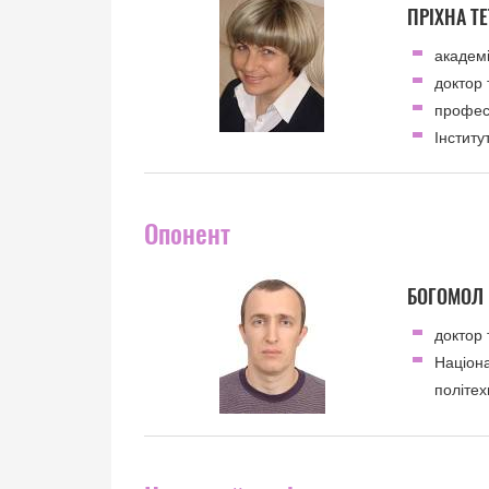
ПРІХНА Т
академ
доктор 
профе
Інститу
Опонент
БОГОМОЛ 
доктор 
Націона
політех