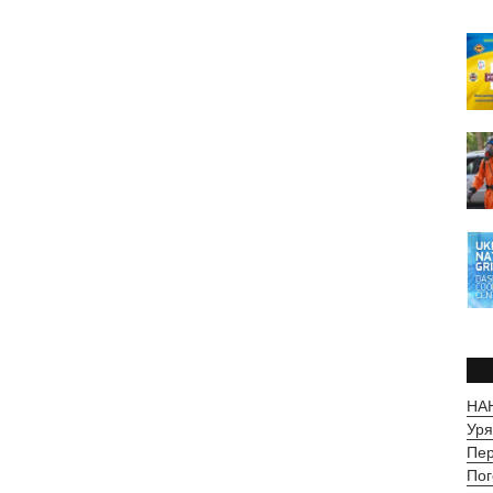
НАН
Уря
Пер
Пог