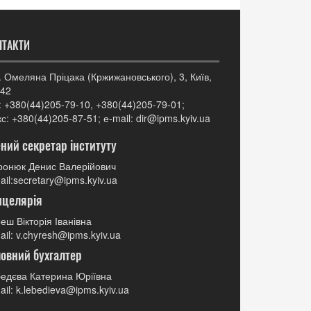
НТАКТИ
. Омеляна Пріцака (Кржижановського), 3, Київ,
42
: +380(44)205-79-10, +380(44)205-79-01;
с: +380(44)205-87-51; е-mail: dir@ipms.kyiv.ua
ний секретар інституту
онюк Денис Валерійович
ail:secretary@ipms.kyiv.ua
нцелярія
еш Вікторія Іванівна
ail: v.chyresh@ipms.kyiv.ua
овний бухгалтер
едєва Катерина Юріївна
ail: k.lebedieva@ipms.kyiv.ua