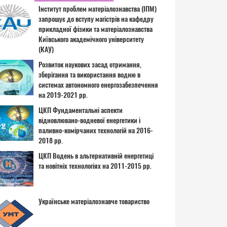
Інститут проблем матеріалознавства (ІПМ)
запрошує до вступу магістрів на кафедру
прикладної фізики та матеріалознавства
Київського академічного університету
(КАУ)
Розвиток наукових засад отримання,
зберігання та використання водню в
системах автономного енергозабезпечення
на 2019-2021 рр.
ЦКП Фундаментальні аспекти
відновлювано-водневої енергетики і
паливно-комірчаних технологій на 2016-
2018 рр.
ЦКП Водень в альтернативній енергетиці
та новітніх технологіях на 2011-2015 рр.
Українське матеріалознавче товариство