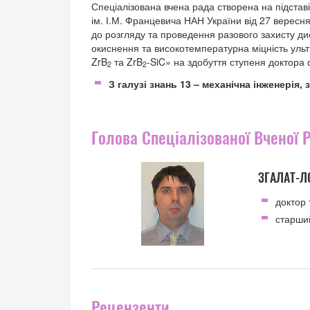
Спеціалізована вчена рада створена на підстав
ім. І.М. Францевича НАН України від 27 вересн
до розгляду та проведення разового захисту ди
окиснення та високотемпературна міцність ульт
ZrB
та ZrB
-SiC» на здобуття ступеня доктора 
2
2
З галузі знань 13 – механічна інженерія,
Голова Спеціалізованої Вченої 
ЗГАЛАТ-Л
доктор 
старший
Рецензенти