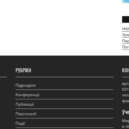
НАН
Уря
Пер
Пог
РУБРІКИ
КО
вул
Підрозділи
031
Конференції
тел
фак
Публікації
Уче
Персоналії
Мир
Події
е-m