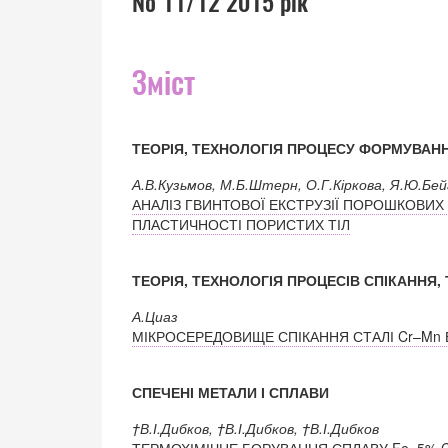
№ 11/12 2015 рік
Зміст
ТЕОРІЯ, ТЕХНОЛОГІЯ ПРОЦЕСУ ФОРМУВАН
А.В.Кузьмов, М.Б.Штерн, О.Г.Кіркова, Я.Ю.Бе
АНАЛІЗ ГВИНТОВОЇ ЕКСТРУЗІЇ ПОРОШКОВИ
ПЛАСТИЧНОСТІ ПОРИСТИХ ТІЛ
ТЕОРІЯ, ТЕХНОЛОГІЯ ПРОЦЕСІВ СПІКАННЯ, 
А.Циаз
МІКРОСЕРЕДОВИЩЕ СПІКАННЯ СТАЛІ Cr–Mn В
СПЕЧЕНІ МЕТАЛИ І СПЛАВИ
†В.І.Дибков, †В.І.Дибков, †В.І.Дибков
ТЕРМОХІМІЧНЕ БОРУВАННЯ СПЛАВУ Fe–5% C