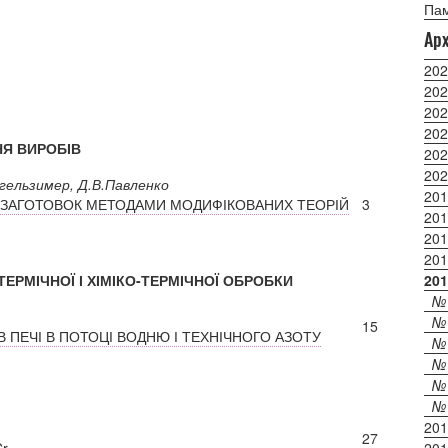
Пам
Арх
202
202
202
202
НЯ ВИРОБІВ
202
202
йгельзимер, Д.В.Павленко
201
Х ЗАГОТОВОК МЕТОДАМИ МОДИФІКОВАНИХ ТЕОРІЙ
3
201
201
201
ТЕРМІЧНОЇ І ХІМІКО-ТЕРМІЧНОЇ ОБРОБКИ
201
№ 
№ 
15
 ПЕЧІ В ПОТОЦІ ВОДНЮ І ТЕХНІЧНОГО АЗОТУ
№ 
№ 
№ 
№ 
201
27
r
201