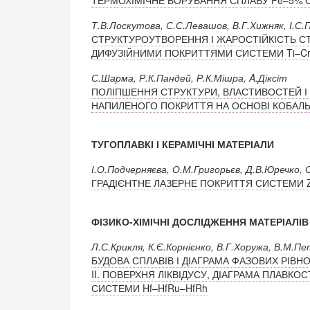
Т.В.Лоскутова, С.С.Левашов, В.Г.Хижняк, І.С.
СТРУКТУРОУТВОРЕННЯ І ЖАРОСТІЙКІСТЬ С
ДИФУЗІЙНИМИ ПОКРИТТЯМИ СИСТЕМИ Ti–Cr
С.Шарма, Р.К.Пандей, Р.К.Мішра, A.Діксіт
ПОЛІПШЕННЯ СТРУКТУРИ, ВЛАСТИВОСТЕЙ І
НАПИЛЕНОГО ПОКРИТТЯ НА ОСНОВІ КОБАЛЬ
ТУГОПЛАВКІ І КЕРАМІЧНІ МАТЕРІАЛИ
І.О.Подчерняєва, О.М.Григорьєв, Д.В.Юречко,
ГРАДІЄНТНЕ ЛАЗЕРНЕ ПОКРИТТЯ СИСТЕМИ Z
ФІЗИКО-ХІМІЧНІ ДОСЛІДЖЕННЯ МАТЕРІАЛІВ
Л.С.Крикля, К.Є.Корнієнко, В.Г.Хоружа, В.М.
БУДОВА СПЛАВІВ І ДІАГРАМА ФАЗОВИХ РІВН
II. ПОВЕРХНЯ ЛІКВІДУСУ, ДІАГРАМА ПЛАВКОС
СИСТЕМИ Hf–HfRu–HfRh