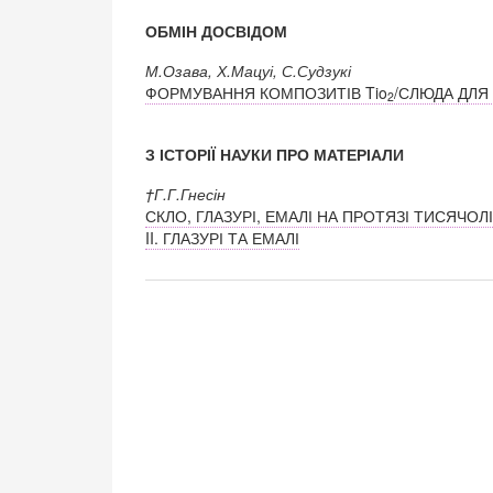
ОБМІН ДОСВІДОМ
М.Озава, Х.Мацуі, С.Судзукі
ФОРМУВАННЯ КОМПОЗИТІВ Tio
/СЛЮДА ДЛЯ
2
З ІСТОРІЇ НАУКИ ПРО МАТЕРІАЛИ
†Г.Г.Гнесін
СКЛО, ГЛАЗУРІ, ЕМАЛІ НА ПРОТЯЗІ ТИСЯЧОЛ
II. ГЛАЗУРІ ТА ЕМАЛІ