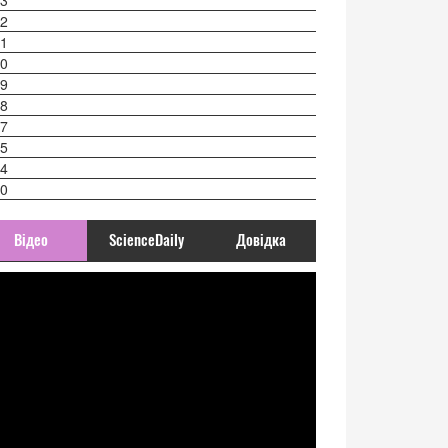
2
1
0
9
8
7
5
4
0
Відео
ScienceDaily
Довідка