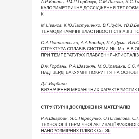
А.Р.Копань, †М.П.Горбачук, С.М.Лакиза, Я.С.
КАЛОРИМЕТРИЧНЕ ДОСЛІДЖЕННЯ ТЕПЛОЄМН
К
М.І.Іванов, К.Ю.Пастушенко, В.Г.Кудін, †В.В.
ТЕРМОДИНАМІЧНІ ВЛАСТИВОСТІ СПЛАВІВ ПО
О.А.Потажевська, А.А.Бондар, Л.А.Дума, В.Б.
СТРУКТУРА СПЛАВІВ СИСТЕМИ Nb–Mo–B В О
ПРИ ТЕМПЕРАТУРАХ ПЛАВЛЕННЯ–КРИСТАЛІЗ
В.Ф.Горбань, Р.А.Шагинян, М.О.Крапівка, С.О.
НАДТВЕРДІ ВАКУУМНІ ПОКРИТТЯ НА ОСНОВ
Д.Г.Вербило
ВИЗНАЧЕННЯ МЕХАНІЧНИХ ХАРАКТЕРИСТИК 
СТРУКТУРНІ ДОСЛІДЖЕННЯ МАТЕРІАЛІВ
Р.А.Шкарбан, Я.С.Пересунко, О.П.Павлова, С.І
ТЕХНОЛОГІЇ ТЕРМІЧНОЇ АКТИВАЦІЇ ФАЗОВО
НАНОРОЗМІРНИХ ПЛІВОК Co–Sb