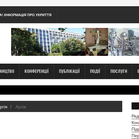
А! ІНФОРМАЦІЯ ПРО УКРИТТЯ
ТНИЦТВО
КОНФЕРЕНЦІЇ
ПУБЛІКАЦІЇ
ПОДІЇ
ПОСЛУГИ
ргія
Архів
Ред
Кон
Під
Пер