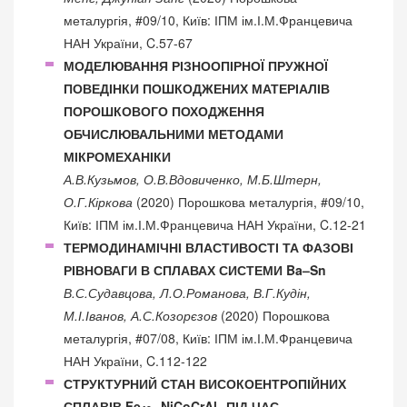
металургія, #09/10, Київ: ІПМ ім.І.М.Францевича
НАН України, C.57-67
МОДЕЛЮВАННЯ РІЗНООПІРНОЇ ПРУЖНОЇ
ПОВЕДІНКИ ПОШКОДЖЕНИХ МАТЕРІАЛІВ
ПОРОШКОВОГО ПОХОДЖЕННЯ
ОБЧИСЛЮВАЛЬНИМИ МЕТОДАМИ
МІКРОМЕХАНІКИ
А.В.Кузьмов, О.В.Вдовиченко, М.Б.Штерн,
О.Г.Кіркова
(2020) Порошкова металургія, #09/10,
Київ: ІПМ ім.І.М.Францевича НАН України, C.12-21
ТЕРМОДИНАМІЧНІ ВЛАСТИВОСТІ ТА ФАЗОВІ
РІВНОВАГИ В СПЛАВАХ СИСТЕМИ Ba–Sn
В.С.Судавцова, Л.О.Романова, В.Г.Кудін,
М.І.Іванов, А.С.Козорєзов
(2020) Порошкова
металургія, #07/08, Київ: ІПМ ім.І.М.Францевича
НАН України, C.112-122
СТРУКТУРНИЙ СТАН ВИСОКОЕНТРОПІЙНИХ
СПЛАВІВ Fe
NiCoCrAl
ПІД ЧАС