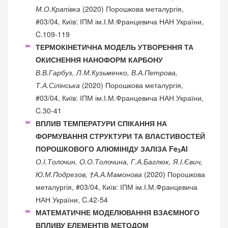
М.О.Крапівка
(2020) Порошкова металургія,
#03/04, Київ: ІПМ ім.І.М.Францевича НАН України,
C.109-119
ТЕРМОКІНЕТИЧНА МОДЕЛЬ УТВОРЕННЯ ТА
OКИСНЕННЯ НАНОФОРМ КАРБОНУ
В.В.Гарбуз, Л.М.Кузьменко, В.А.Петрова,
Т.А.Сілінська
(2020) Порошкова металургія,
#03/04, Київ: ІПМ ім.І.М.Францевича НАН України,
C.30-41
ВПЛИВ ТЕМПЕРАТУРИ СПІКАННЯ НА
ФОРМУВАННЯ СТРУКТУРИ ТА ВЛАСТИВОСТЕЙ
ПОРОШКОВОГО АЛЮМІНІДУ ЗАЛІЗА Fe
Al
3
О.І.Толочин, О.О.Толочина, Г.А.Баглюк, Я.І.Євич,
Ю.М.Подрезов, †А.А.Мамонова
(2020) Порошкова
металургія, #03/04, Київ: ІПМ ім.І.М.Францевича
НАН України, C.42-54
МАТЕМАТИЧНЕ МОДЕЛЮВАННЯ ВЗАЄМНОГО
ВПЛИВУ ЕЛЕМЕНТІВ МЕТОДОМ