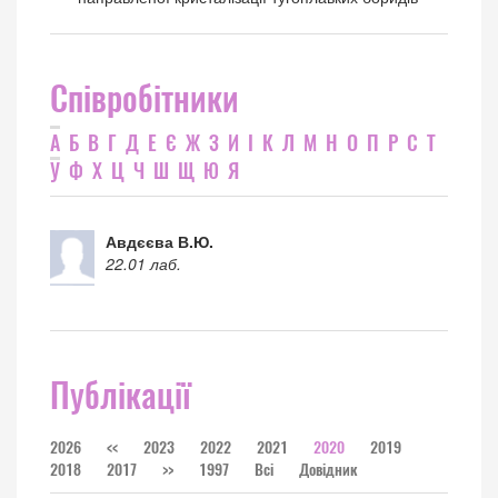
Співробітники
А
Б
В
Г
Д
Е
Є
Ж
З
И
І
К
Л
М
Н
О
П
Р
С
Т
У
Ф
Х
Ц
Ч
Ш
Щ
Ю
Я
Авдєєва В.Ю.
22.01 лаб.
Публікації
2026
<<
2023
2022
2021
2020
2019
2018
2017
>>
1997
Всі
Довідник