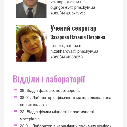
чл.-кор., д.ф.-м.н.
o.grigoriev@ipms.kyiv.ua
+380(44)205-79-55
Учений секретар
Захарова Наталія Петрівна
ст.н.сп., к.ф.-м.н.
n.zakharova@ipms.kyiv.ua
+380(44)4238253
Відділи і лабораторії
08. Відділ фазових перетворень
08.01. Лабораторія фізичного матеріалознавства
легких сплавів
22. Відділ фізики міцності і пластичності
матеріалів
22.01. Лабораторія керамічних паливних комірок