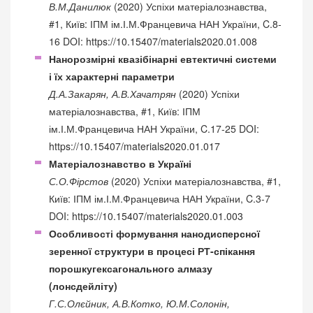
В.М.Данилюк
(2020) Успіхи матеріалознавства,
#1, Київ: ІПМ ім.І.М.Францевича НАН України, C.8-
16 DOI:
https://10.15407/materials2020.01.008
Нанорозмірні квазібінарні евтектичні системи
і їх характерні параметри
Д.А.Закарян, А.В.Хачатрян
(2020) Успіхи
матеріалознавства, #1, Київ: ІПМ
ім.І.М.Францевича НАН України, C.17-25 DOI:
https://10.15407/materials2020.01.017
Матеріалознавство в Україні
С.О.Фірстов
(2020) Успіхи матеріалознавства, #1,
Київ: ІПМ ім.І.М.Францевича НАН України, C.3-7
DOI:
https://10.15407/materials2020.01.003
Особливості формування нанодисперсної
зеренної структури в процесі РТ-спікання
порошкугексагонального алмазу
(лонсдейліту)
Г.С.Олєйник, А.В.Котко, Ю.М.Солонін,