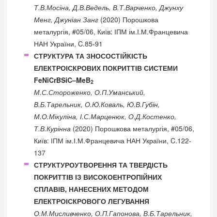
Т.В.Мосіна, Д.В.Ведель, В.Т.Варченко, Джунху
Менг, Джуніан Занг
(2020) Порошкова
металургія, #05/06, Київ: ІПМ ім.І.М.Францевича
НАН України, C.85-91
СТРУКТУРА ТА ЗНОСОСТІЙКІСТЬ
ЕЛЕКТРОІСКРОВИХ ПОКРИТТІВ СИСТЕМИ
FeNiCrBSiC–MeB
2
М.С.Стороженко, О.П.Уманський,
В.Б.Тарельник, О.Ю.Коваль, Ю.В.Губін,
М.О.Мікуліна, І.С.Марценюк, О.Д.Костенко,
Т.В.Курінна
(2020) Порошкова металургія, #05/06,
Київ: ІПМ ім.І.М.Францевича НАН України, C.122-
137
СТРУКТУРОУТВОРЕННЯ ТА ТВЕРДІСТЬ
ПОКРИТТІВ ІЗ ВИСОКОЕНТРОПІЙНИХ
СПЛАВІВ, НАНЕСЕНИХ МЕТОДОМ
ЕЛЕКТРОІСКРОВОГО ЛЕГУВАННЯ
О.М.Мисливченко, О.П.Гапонова, В.Б.Тарельник,