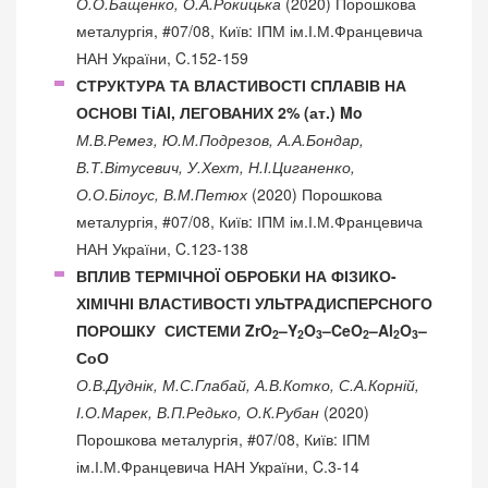
О.О.Бащенко, О.А.Рокицька
(2020) Порошкова
металургія, #07/08, Київ: ІПМ ім.І.М.Францевича
НАН України, C.152-159
СТРУКТУРА ТА ВЛАСТИВОСТІ СПЛАВІВ НА
ОСНОВІ TiAl, ЛЕГОВАНИХ 2% (ат.) Mo
М.В.Ремез, Ю.М.Подрезов, А.А.Бондар,
В.Т.Вітусевич, У.Хехт, Н.І.Циганенко,
О.О.Білоус, В.М.Петюх
(2020) Порошкова
металургія, #07/08, Київ: ІПМ ім.І.М.Францевича
НАН України, C.123-138
ВПЛИВ ТЕРМІЧНОЇ ОБРОБКИ НА ФІЗИКО-
ХІМІЧНІ ВЛАСТИВОСТІ УЛЬТРАДИСПЕРСНОГО
ПОРОШКУ СИСТЕМИ ZrO
–Y
O
–CeO
–Al
O
–
2
2
3
2
2
3
СоО
О.В.Дуднік, М.С.Глабай, А.В.Котко, С.А.Корній,
І.О.Марек, В.П.Редько, О.К.Рубан
(2020)
Порошкова металургія, #07/08, Київ: ІПМ
ім.І.М.Францевича НАН України, C.3-14