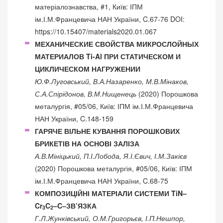
матеріалознавства, #1, Київ: ІПМ
ім.І.М.Францевича НАН України, C.67-76 DOI:
https://10.15407/materials2020.01.067
МЕХАНИЧЕСКИЕ СВОЙСТВА МИКРОСЛОЙНЫХ
МАТЕРИАЛОВ Ti-Al ПРИ СТАТИЧЕСКОМ И
ЦИКЛИЧЕСКОМ НАГРУЖЕНИИ
Ю.Ф.Луговський, В.А.Назаренко, М.В.Мінаков,
С.А.Спірідонов, В.М.Нищенець
(2020) Порошкова
металургія, #05/06, Київ: ІПМ ім.І.М.Францевича
НАН України, C.148-159
ГАРЯЧЕ ВІЛЬНЕ КУВАННЯ ПОРОШКОВИХ
БРИКЕТІВ НА ОСНОВІ ЗАЛІЗА
А.В.Мініцький, П.І.Лобода, Я.І.Євич, І.М.Закієв
(2020) Порошкова металургія, #05/06, Київ: ІПМ
ім.І.М.Францевича НАН України, C.68-75
КОМПОЗИЦІЙНІ МАТЕРІАЛИ СИСТЕМИ TiN–
Cr
C
–C–ЗВ’ЯЗКА
3
2
Г.Л.Жунківський, О.М.Григорьєв, І.П.Нешпор,