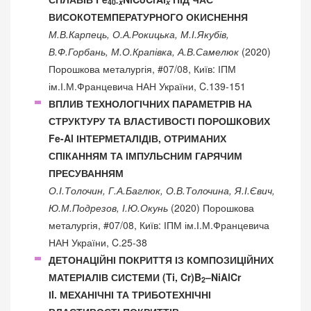
40-
x
х
ВИСОКОТЕМПЕРАТУРНОГО ОКИСНЕННЯ
М.В.Карпець, О.А.Рокицька, М.І.Якубів,
В.Ф.Горбань, М.О.Крапівка, А.В.Самелюк
(2020)
Порошкова металургія, #07/08, Київ: ІПМ
ім.І.М.Францевича НАН України, C.139-151
ВПЛИВ ТЕХНОЛОГІЧНИХ ПАРАМЕТРІВ НА
СТРУКТУРУ ТА ВЛАСТИВОСТІ ПОРОШКОВИХ
Fe-Al ІНТЕРМЕТАЛІДІВ, ОТРИМАНИХ
СПІКАННЯМ ТА ІМПУЛЬСНИМ ГАРЯЧИМ
ПРЕСУВАННЯМ
О.І.Толочин, Г.А.Баглюк, О.В.Толочина, Я.І.Євич,
Ю.М.Подрезов, І.Ю.Окунь
(2020) Порошкова
металургія, #07/08, Київ: ІПМ ім.І.М.Францевича
НАН України, C.25-38
ДЕТОНАЦІЙНІ ПОКРИТТЯ ІЗ КОМПОЗИЦІЙНИХ
МАТЕРІАЛІВ СИСТЕМИ (Ti, Cr)B
–NiAlCr
2
ІI. МЕХАНІЧНІ ТА ТРИБОТЕХНІЧНІ