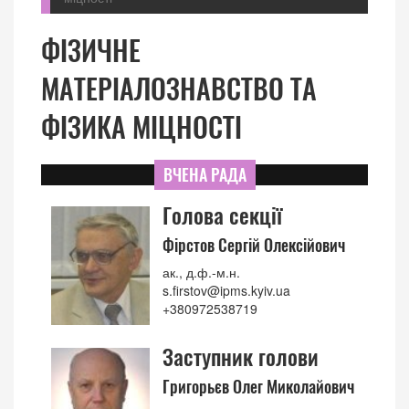
ФІЗИЧНЕ
МАТЕРІАЛОЗНАВСТВО ТА
ФІЗИКА МІЦНОСТІ
ВЧЕНА РАДА
Голова секції
Фірстов Сергій Олексійович
ак., д.ф.-м.н.
s.firstov@ipms.kyiv.ua
+380972538719
Заступник голови
Григорьєв Олег Миколайович