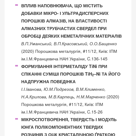
ВПЛИВ НАПОВНЮВАЧА, ЩО МІСТИТЬ
ДОБАВКИ МІКРО- І УЛЬТРАДИСПЕРСНИХ
ПОРОШКІВ АЛМАЗІВ, НА ВЛАСТИВОСТІ
АЛМАЗНИХ ТРУБЧАСТИХ СВЕРДЕЛ ПРИ
ОБРОБЦІ ДЕЯКИХ НЕМЕТАЛІЧНИХ МАТЕРІАЛІВ
В.П.Уманський, В.П.Красовський, О.О.Бащенко
(2020) Порошкова металургія, #11/12, Київ: ІПМ
ім.І.М.Францевича НАН України, C.136-145
ФОРМУВАННЯ ІНТЕРМЕТАЛІДУ TiNi ПРИ
СПІКАННІ СУМІШІ ПОРОШКІВ TiH
–Ni ТА ЙОГО
2
НАДПРУЖНА ПОВЕДІНКА
І.І.Іванова, Ю.М.Подрезов, В.М.Клименко,
Н.А.Крилова, М.В.Карпець, Н.М.Марченко
(2020)
Порошкова металургія, #11/12, Київ: ІПМ
ім.І.М.Францевича НАН України, C.15-26
МІКРОСПОТВОРЕННЯ, ТВЕРДІСТЬ І МОДУЛЬ
ЮНГА ПОЛІКОМПОНЕНТНИХ ТВЕРДИХ
РОЗЧИНІВ З ОЦК КРИСТАЛІЧНОЮ ҐРАТКОЮ