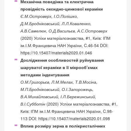
Механічна поведінка та електрична
провідність оксидно-цинкової кераміки
Є.М.Островерх, І.О.Полішко,
Д.М.Бродніковський, Л.Л.Коваленко,
А.В.Самелюк, О.Д.Васильєв, А.С.Островерх
(2020) Успіхи матеріалознавства, #1, Київ: ІПМ
ім.І.М.Францевича НАН України, C.46-54 DOI:
https://10.15407/materials2020.01.046
Дослідження особливостей руйнування
шаруватої кераміки в її мікрооб’ємах
методами індентування
О.М.Григорьєв, Л.М.Мелах, Т.В.Мосіна,
М.П.Бродніковський, О.І.Запорожець,
В.А.Михайловський, І.Л.Бережинський,
В.І.Субботін
(2020) Успіхи матеріалознавства, #1,
Київ: ІПМ ім.І.М.Францевича НАН України, C.98-
113 DOI:
https://10.15407/materials2020.01.098
Вплив розміру зерна в полікристалічних