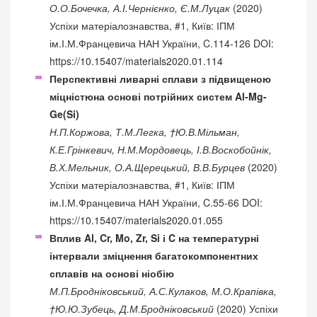
О.О.Бочечка, А.І.Чернієнко, Є.М.Луцак
(2020)
Успіхи матеріалознавства, #1, Київ: ІПМ
ім.І.М.Францевича НАН України, C.114-126 DOI:
https://10.15407/materials2020.01.114
Перспективні ливарні сплави з підвищеною
міцністюна основі потрійних систем Al-Mg-
Ge(Si)
Н.П.Коржова, Т.М.Легка, †Ю.В.Мільман,
К.Е.Грінкевич, Н.М.Мордовець, І.В.Воскобойнік,
В.Х.Мельник, О.А.Щерецький, В.В.Бурцев
(2020)
Успіхи матеріалознавства, #1, Київ: ІПМ
ім.І.М.Францевича НАН України, C.55-66 DOI:
https://10.15407/materials2020.01.055
Вплив Al, Cr, Mo, Zr, Si і C на температурні
інтервали зміцнення багатокомпонентних
сплавів на основі ніобію
М.П.Бродніковський, А.С.Кулаков, М.О.Крапівка,
†Ю.Ю.Зубець, Д.М.Бродніковський
(2020) Успіхи