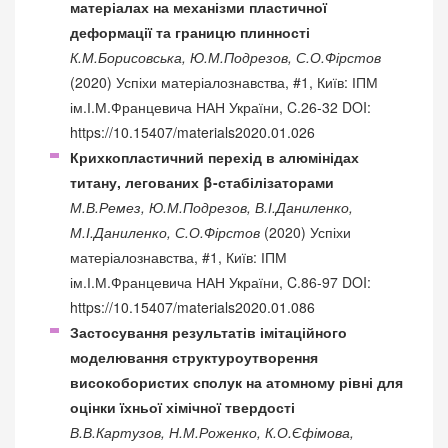
матеріалах на механізми пластичної
деформації та границю плинності
К.М.Борисовська, Ю.М.Подрезов, С.О.Фірстов
(2020) Успіхи матеріалознавства, #1, Київ: ІПМ
ім.І.М.Францевича НАН України, C.26-32 DOI:
https://10.15407/materials2020.01.026
Крихкопластичний перехід в алюмінідах
титану, легованих β-стабілізаторами
М.В.Ремез, Ю.М.Подрезов, В.І.Даниленко,
М.І.Даниленко, С.О.Фірстов
(2020) Успіхи
матеріалознавства, #1, Київ: ІПМ
ім.І.М.Францевича НАН України, C.86-97 DOI:
https://10.15407/materials2020.01.086
Застосування результатів імітаційного
моделювання структуроутворення
високобористих сполук на атомному рівні для
оцінки їхньої хімічної твердості
В.В.Картузов, Н.М.Роженко, К.О.Єфімова,