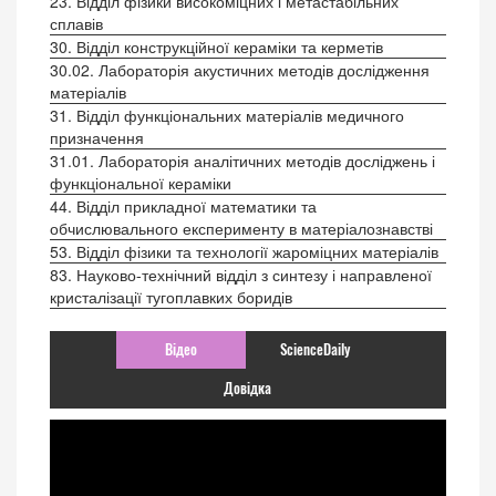
23. Відділ фізики високоміцних і метастабільних
сплавів
30. Відділ конструкційної кераміки та керметів
30.02. Лабораторія акустичних методів дослідження
матеріалів
31. Відділ функціональних матеріалів медичного
призначення
31.01. Лабораторія аналітичних методів досліджень і
функціональної кераміки
44. Відділ прикладної математики та
обчислювального експерименту в матеріалознавстві
53. Відділ фізики та технології жароміцних матеріалів
83. Науково-технічний відділ з синтезу і направленої
кристалізації тугоплавких боридів
Відео
ScienceDaily
Довідка