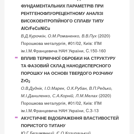
ФУНДАМЕНТАЛЬНИХ ПАРАМЕТРІВ ПРИ
РЕНТГЕНОФЛУОРЕЦЕНТНОМУ АНАЛІЗІ
ВИСОКОЕНТРОПІЙНОГО СПЛАВУ ТИПУ
AlCrFeCoNiCu
В.Д.Курочкін, О.М.Романенко, В.В.Пух
(2020)
Порошкова металургія, #01/02, Київ: ІПМ
ім.І.М.Францевича НАН України, C.150-160
ВПЛИВ ТЕРМІЧНОЇ ОБРОБКИ НА СТРУКТУРУ
ТА ФАЗОВИЙ СКЛАД НАНОДИСПЕРСНОГО
ПОРОШКУ НА ОСНОВІ ТВЕРДОГО РОЗЧИНУ
ZrO
2
О.В.Дуднік, І.О.Марек, О.К.Рубан, В.П.Редько,
М.І.Даниленко, С.А.Корній, Л.М.Мелах
(2020)
Порошкова металургія, #01/02, Київ: ІПМ
ім.І.М.Францевича НАН України, C.3-13
АКУСТИЧНЕ ВІДОБРАЖЕННЯ ВЛАСТИВОСТЕЙ
ПОРИСТОГО ТИТАНУ
Ю.Г.Безимянний, Є.О.Козирацький,