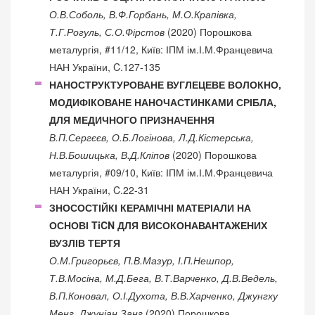
О.В.Соболь, В.Ф.Горбань, М.О.Крапівка,
Т.Г.Рогуль, С.О.Фірстов
(2020) Порошкова
металургія, #11/12, Київ: ІПМ ім.І.М.Францевича
НАН України, C.127-135
НАНОСТРУКТУРОВАНЕ ВУГЛЕЦЕВЕ ВОЛОКНО,
МОДИФІКОВАНЕ НАНОЧАСТИНКАМИ СРІБЛА,
ДЛЯ МЕДИЧНОГО ПРИЗНАЧЕННЯ
В.П.Сергєєв, О.Б.Логінова, Л.Д.Кістерська,
Н.В.Бошицька, В.Д.Кліпов
(2020) Порошкова
металургія, #09/10, Київ: ІПМ ім.І.М.Францевича
НАН України, C.22-31
ЗНОСОСТІЙКІ КЕРАМІЧНІ МАТЕРІАЛИ НА
ОСНОВІ TiCN ДЛЯ ВИСОКОНАВАНТАЖЕНИХ
ВУЗЛІВ ТЕРТЯ
О.М.Григорьєв, П.В.Мазур, І.П.Нешпор,
Т.В.Мосіна, М.Д.Бега, В.Т.Варченко, Д.В.Ведель,
В.П.Коновал, О.І.Духота, В.В.Харченко, Джунгху
Менг, Джуніан Занг
(2020) Порошкова