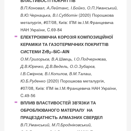
ВЛАСТИВОСТІ ПОКРИТТІВ
В.П.Коновал, А.Лейтанс, І.Бойко, О.П.Уманський,
В.Ю.Чернацька, В.І.Субботін
(2020) Порошкова
металургія, #07/08, Київ: ІПМ ім.І.М.Францевича
НАН України, C.69-84
ЕЛЕКТРОХІМІЧНА КОРОЗІЯ КОМПОЗИЦІЙНОЇ
КЕРАМІКИ ТА ГАЗОТЕРМІЧНИХ ПОКРИТТІВ
СИСТЕМИ ZrB
–SiC–AlN
2
О.М.Григорьєв, В.А.Швець, І.О.Подчерняєва,
Д.В.Юречко, Д.В.Ведель, О.О.Зубарєв,
І.В.Смірнов, В.І.Копилов, В.М.Талаш,
Ю.Б.Руденко
(2020) Порошкова металургія,
#07/08, Київ: ІПМ ім.І.М.Францевича НАН України,
C.49-56
ВПЛИВ ВЛАСТИВОСТЕЙ ЗВ'ЯЗКИ ТА
ОБРОБЛЮВАНОГО МАТЕРІАЛУ НА
ПРАЦЕЗДАТНІСТЬ АЛМАЗНИХ СВЕРДЕЛ
В.П.Уманський, М.П.Бродніковський,