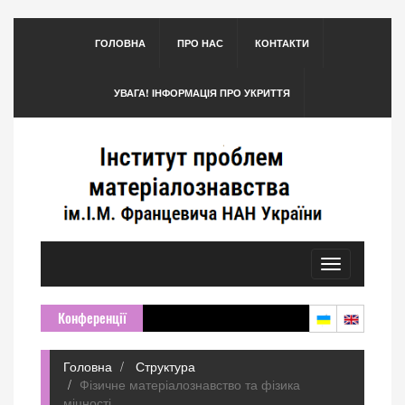
ГОЛОВНА
ПРО НАС
КОНТАКТИ
УВАГА! ІНФОРМАЦІЯ ПРО УКРИТТЯ
Toggle
navigation
Конференції
Головна
Структура
Фізичне матеріалознавство та фізика
міцності