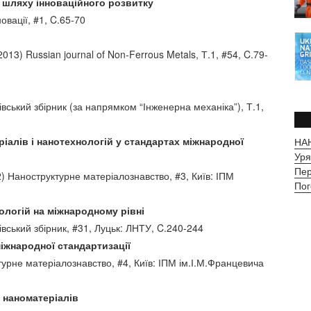
а шляху інноваційного розвитку
овації, #1, C.65-70
2013) Russian journal of Non-Ferrous Metals, Т.1, #54, C.79-
івський збірник (за напрямком “Інженерна механіка”), Т.1,
ріалів і нанотехнологій у стандартах міжнародної
НАН
Уря
Пер
) Наноструктурне матеріалознавство, #3, Київ: ІПМ
Пог
нологій на міжнародному рівні
івський збірник, #31, Луцьк: ЛНТУ, C.240-244
міжнародної стандартизації
урне матеріалознавство, #4, Київ: ІПМ ім.І.М.Францевича
і наноматеріалів