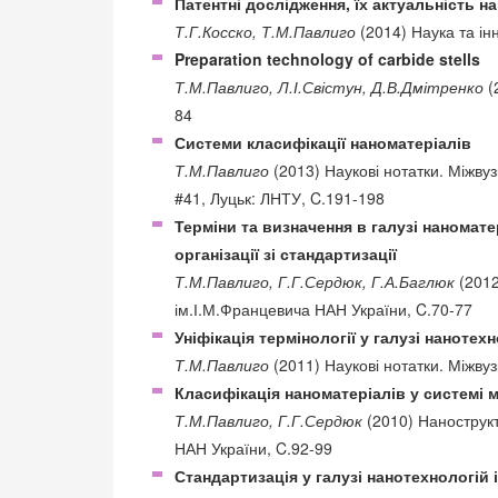
Патентні дослідження, їх актуальність н
Т.Г.Косско, Т.М.Павлиго
(2014) Наука та інн
Preparation technology of carbide stells
Т.М.Павлиго, Л.І.Свістун, Д.В.Дмітренко
(
84
Системи класифікації наноматеріалів
Т.М.Павлиго
(2013) Наукові нотатки. Міжвуз
#41, Луцьк: ЛНТУ, C.191-198
Терміни та визначення в галузі наномате
організації зі стандартизації
Т.М.Павлиго, Г.Г.Сердюк, Г.А.Баглюк
(2012
ім.І.М.Францевича НАН України, C.70-77
Уніфікація термінології у галузі нанотех
Т.М.Павлиго
(2011) Наукові нотатки. Міжвуз
Класифікація наноматеріалів у системі 
Т.М.Павлиго, Г.Г.Сердюк
(2010) Нанострукт
НАН України, C.92-99
Стандартизація у галузі нанотехнологій 