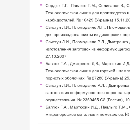
Сердюк Г.Г., Павлиго Т.М., Селиванов В., 
Технологическая линия для производства 
карбидосталей. № 10429 (Украина) 15.11.2
Свистун Л.И., Пломодьяло Л.Г., Пломодьяло
для производства шихты из дисперсних пор
Свистун Л.И., Пломодьяло Р.Л., Дмитренко 
изготовления заготовок из неформующегося
27.10.2007.
Баглюк Г.А., Дмитренко Д.В., Мартюхин И.Д
Технологическая линия для горячей штамп
пористых оболочках. № 27280 (Украина) 25
Свистун Л.И., Пломодьяло Р.Л. , Дмитренко
заготовок из неформующегося порошка карб
осуществления. № 2369465 С2 (Россия), 10
Баглюк Г.А., Мартюхин И.Д., Павлыго Т.М.,
микропорошков металлов и неметаллов. № 6