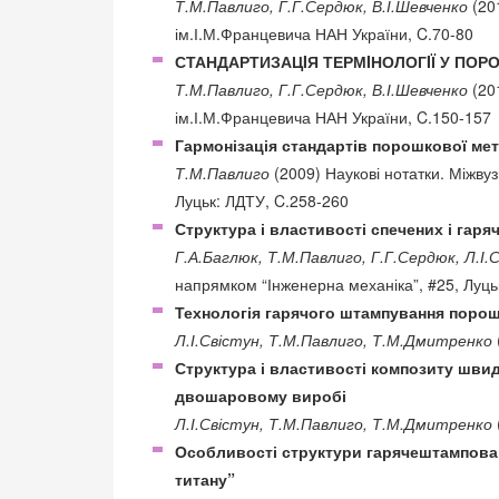
Т.М.Павлиго, Г.Г.Сердюк, В.І.Шевченко
(201
ім.І.М.Францевича НАН України, C.70-80
СТАНДАРТИЗАЦIЯ ТЕРМIНОЛОГIЇ У ПОР
Т.М.Павлиго, Г.Г.Сердюк, В.І.Шевченко
(201
ім.І.М.Францевича НАН України, C.150-157
Гармонізація стандартів порошкової мет
Т.М.Павлиго
(2009) Наукові нотатки. Міжвуз
Луцьк: ЛДТУ, C.258-260
Структура і властивості спечених і гар
Г.А.Баглюк, Т.М.Павлиго, Г.Г.Сердюк, Л.І.
напрямком “Інженерна механіка”, #25, Луць
Технологія гарячого штампування порош
Л.І.Свістун, Т.М.Павлиго, Т.М.Дмитренко
Структура і властивості композиту шви
двошаровому виробі
Л.І.Свістун, Т.М.Павлиго, Т.М.Дмитренко
Особливості структури гарячештампован
титану”