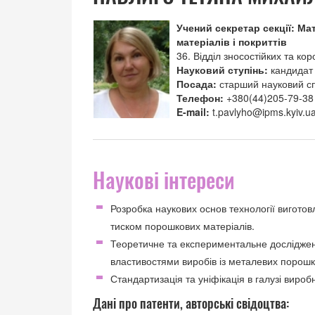
Учений секретар секції: М
матеріалів і покриттів
36. Відділ зносостійких та ко
Науковий ступінь:
кандидат 
Посада:
старший науковий сп
Телефон:
+380(44)205-79-38
E-mail:
t.pavlyho@ipms.kyiv.u
Наукові інтереси
Розробка наукових основ технології вигото
тиском порошкових матеріалів.
Теоретичне та експериментальне досліджен
властивостями виробів із металевих порошкі
Стандартизація та уніфікація в галузі вироб
Дані про патенти, авторські свідоцтва: