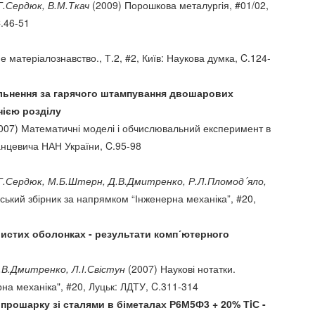
Г.Сердюк, В.М.Ткач
(2009) Порошкова металургія, #01/02,
C.46-51
 матеріалознавство., Т.2, #2, Київ: Наукова думка, C.124-
льнення за гарячого штампування двошарових
нією розділу
007) Математичні моделі і обчислювальний експеримент в
ранцевича НАН України, C.95-98
Г.Г.Сердюк, М.Б.Штерн, Д.В.Дмитренко, Р.Л.Пломод´яло,
вський збірник за напрямком “Інженерна механіка”, #20,
истих оболонках - результати комп´ютерного
.В.Дмитренко, Л.І.Свістун
(2007) Наукові нотатки.
рна механіка", #20, Луцьк: ЛДТУ, C.311-314
 прошарку зі сталями в біметалах Р6М5Ф3 + 20% ТiС -