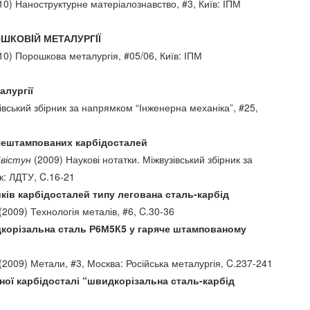
0) Наноструктурне матеріалознавство, #3, Київ: ІПМ
ОШКОВIЙ МЕТАЛУРГIЇ
0) Порошкова металургія, #05/06, Київ: ІПМ
алургії
івський збірник за напрямком “Інженерна механіка”, #25,
ячештампованих карбідосталей
Свістун
(2009) Наукові нотатки. Міжвузівський збірник за
к: ЛДТУ, C.16-21
ків карбідосталей типу легована сталь-карбід
(2009) Технологія металів, #6, C.30-36
дкорізальна сталь Р6М5К5 у гаряче штампованому
(2009) Метали, #3, Москва: Російська металургія, C.237-241
ої карбідосталі “швидкорізальна сталь-карбід