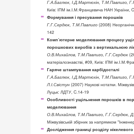
Г.А.Баглюк, І.Д.Мартюхін, Т.М.Павлиго, Г.
Київ: ІПМ ім.І.М.Францевича НАН України, 
Формування і пресування порошків
Г.Г.Сердюк, Т.М.Павлиго
(2008) Неорганічне
142
Комп´ютерне моделювання процесу ущі
порошкових виробів з вертикальною лі
О.В.Михайлов, Т.М.Павлиго, Г.Г.Сердюк
(2
матеріалознавстві, #09, Київ: ІПМ ім.І.М.Ф
Гаряче штампування карбідосталі
Г.А.Баглюк, І.Д.Мартюхін, Т.М.Павлиго, 
Л.І.Свістун
(2007) Наукові нотатки. Міжвузі
Луцьк: ЛДТУ, C.14-19
Особливості ущільнення порошків в пор
моделювання
О.В.Михайлов, Т.М.Павлиго, Г.Г.Сердюк, Д
Міжвузівській збірник за напрямком "Інжене
Дослідження границі розділу нікелевого