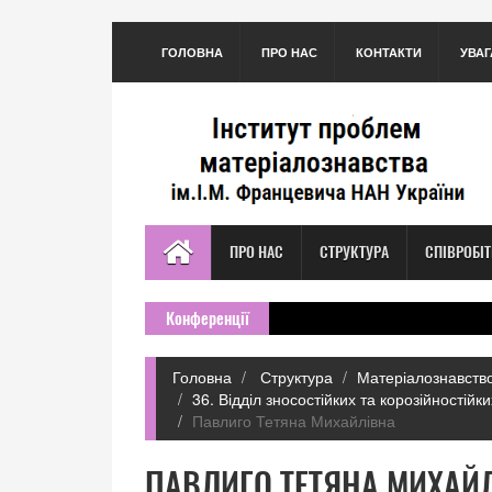
ГОЛОВНА
ПРО НАС
КОНТАКТИ
УВАГ
ПРО НАС
СТРУКТУРА
СПІВРОБІ
Конференції
Головна
Структура
Матеріалознавство
36. Відділ зносостійких та корозійностій
Павлиго Тетяна Михайлівна
ПАВЛИГО ТЕТЯНА МИХАЙ