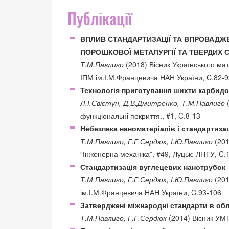
Публікації
ВПЛИВ СТАНДАРТИЗАЦІЇ ТА ВПРОВАДЖ
ПОРОШКОВОЇ МЕТАЛУРГІЇ ТА ТВЕРДИХ С
Т.М.Павлиго
(2018) Вісник Українського мат
ІПМ ім.І.М.Францевича НАН України, C.82-9
Технологія приготування шихти карбид
Л.І.Свістун, Д.В.Дмитренко, Т.М.Павлиго
(
функціональні покриття., #1, C.8-13
Небезпека наноматеріалів і стандартизаці
Т.М.Павлиго, Г.Г.Сердюк, І.Ю.Павлиго
(201
“Інженерна механіка”, #49, Луцьк: ЛНТУ, C.
Стандартизація вуглецевих нанотрубок
Т.М.Павлиго, Г.Г.Сердюк, І.Ю.Павлиго
(201
ім.І.М.Францевича НАН України, C.93-106
Затверджені міжнародні стандарти в обл
Т.М.Павлиго, Г.Г.Сердюк
(2014) Вісник УМТ