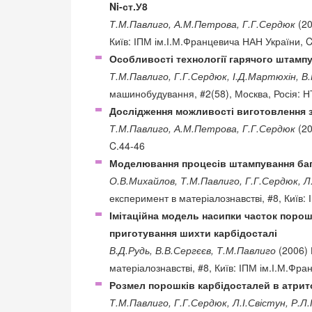
Ni-ст.У8
Т.М.Павлиго, А.М.Петрова, Г.Г.Сердюк
(20
Київ: ІПМ ім.І.М.Францевича НАН України, 
Особливості технології гарячого штамп
Т.М.Павлиго, Г.Г.Сердюк, І.Д.Мартюхін, В.
машинобудування, #2(58), Москва, Росія: Н
Дослідження можливості виготовлення з
Т.М.Павлиго, А.М.Петрова, Г.Г.Сердюк
(20
C.44-46
Моделювання процесів штампування ба
О.В.Михайлов, Т.М.Павлиго, Г.Г.Сердюк, Л
експеримент в матеріалознавстві, #8, Київ:
Імітаційна модель насипки часток порошк
приготування шихти карбідосталі
В.Д.Рудь, В.В.Сергєєв, Т.М.Павлиго
(2006) 
матеріалознавстві, #8, Київ: ІПМ ім.І.М.Фр
Розмел порошків карбідосталей в атрит
Т.М.Павлиго, Г.Г.Сердюк, Л.І.Свістун, Р.Л