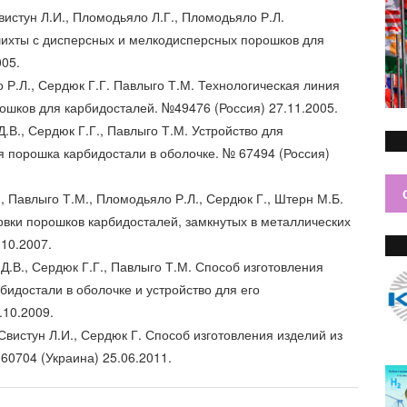
Свистун Л.И., Пломодьяло Л.Г., Пломодьяло Р.Л.
шихты с дисперсных и мелкодисперсных порошков для
005.
 Р.Л., Сердюк Г.Г. Павлыго Т.М. Технологическая линия
ошков для карбидосталей. №49476 (Россия) 27.11.2005.
Д.В., Сердюк Г.Г., Павлыго Т.М. Устройство для
 порошка карбидостали в оболочке. № 67494 (Россия)
., Павлыго Т.М., Пломодьяло Р.Л., Сердюк Г., Штерн М.Б.
овки порошков карбидосталей, замкнутых в металлических
.10.2007.
 Д.В., Сердюк Г.Г., Павлыго Т.М. Способ изготовления
идостали в оболочке и устройство для его
.10.2009.
 Свистун Л.И., Сердюк Г. Способ изготовления изделий из
0704 (Украина) 25.06.2011.