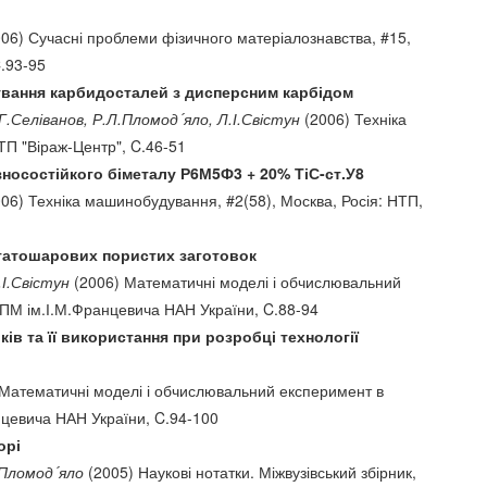
06) Сучасні проблеми фізичного матеріалознавства, #15,
C.93-95
ування карбидосталей з дисперсним карбідом
Г.Селіванов, Р.Л.Пломод´яло, Л.І.Свістун
(2006) Техніка
ТП "Віраж-Центр", C.46-51
носостійкого біметалу Р6М5Ф3 + 20% ТіС-ст.У8
06) Техніка машинобудування, #2(58), Москва, Росія: НТП,
гатошарових пористих заготовок
.І.Свістун
(2006) Математичні моделі і обчислювальний
 ІПМ ім.І.М.Францевича НАН України, C.88-94
ів та її використання при розробці технології
Математичні моделі і обчислювальний експеримент в
анцевича НАН України, C.94-100
орі
.Пломод´яло
(2005) Наукові нотатки. Міжвузівський збірник,